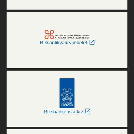
Riksantikvarieämbetet
Riksbankens arkiv