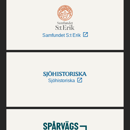
Samfundet S:t Erik
Sjöhistoriska