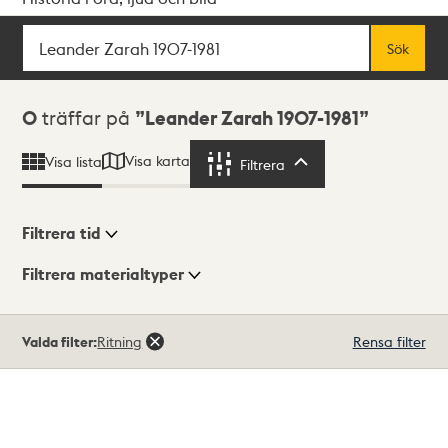
Sök
Fritextsök
Sök
Sökresultat
0
träffar på
Leander Zarah 1907-1981
Visa karta
Visa lista
Filtrera
Filtrera
Filtrera tid
Filtrera materialtyper
Visningsläge
Totalt
Valda filter:
Ritning
Rensa filter
0
träffar
Lista
Karta