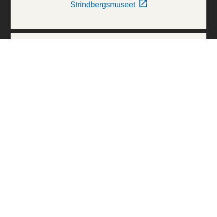
Strindbergsmuseet
Thielska Galleriet
Världskulturmuseerna