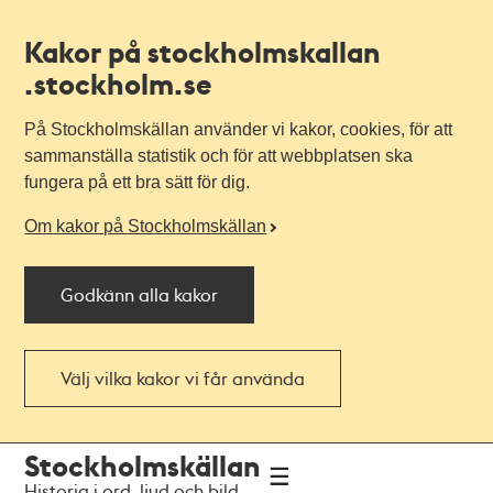
Kakor på stockholmskallan
.stockholm.se
På Stockholmskällan använder vi kakor, cookies, för att
sammanställa statistik och för att webbplatsen ska
fungera på ett bra sätt för dig.
Om kakor på Stockholmskällan
Godkänn alla kakor
Välj vilka kakor vi får använda
Till
Till
Stockholmskällan
navigationen
huvudinnehållet
Historia i ord, ljud och bild