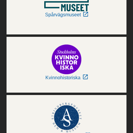
Spårvägsmuseet
Kvinnohistoriska