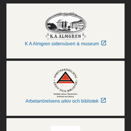
K A Almgren sidenväveri & museum
Arbetarrörelsens arkiv och bibliotek