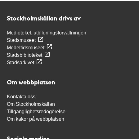
Kontakt
Stockholmskällan
Stockholmskällan drivs av
Medioteket, utbildningsförvaltningen
Stadsmuseet
Medeltidsmuseet
Stadsbiblioteket
Stadsarkivet
Om webbplatsen
Kontakta oss
Om Stockholmskällan
Tillgänglighetsredogörelse
Om kakor på webbplatsen
Sociala medier