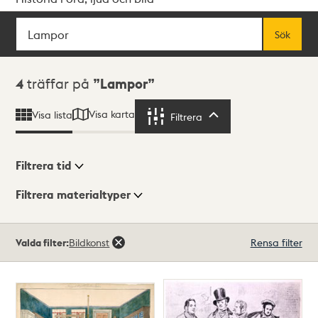
Sök
Fritextsök
Sök
Sökresultat
4
träffar på
Lampor
Visa karta
Visa lista
Filtrera
Filtrera
Filtrera tid
Filtrera materialtyper
Visningsläge
Totalt
Valda filter:
Bildkonst
Rensa filter
4
träffar
Lista
Karta