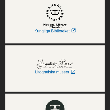
Kungliga Biblioteket
Litografiska museet