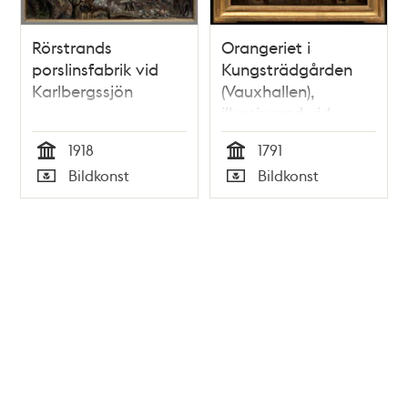
Rörstrands
Orangeriet i
porslinsfabrik vid
Kungsträdgården
Karlbergssjön
(Vauxhallen),
illuminerad vid
Borgerskapets fest
1918
1791
den 21 augusti 1791
Tid
Tid
Bildkonst
Bildkonst
med anledning av
Typ
Typ
Gustav III:s
hemkomst från
Aachen