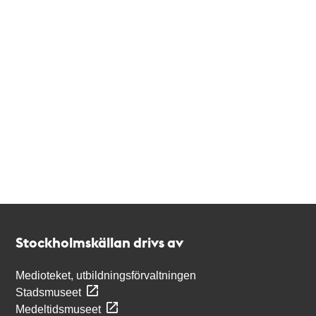
Kontakt
Stockholmskällan
Stockholmskällan drivs av
Medioteket, utbildningsförvaltningen
Stadsmuseet
Medeltidsmuseet