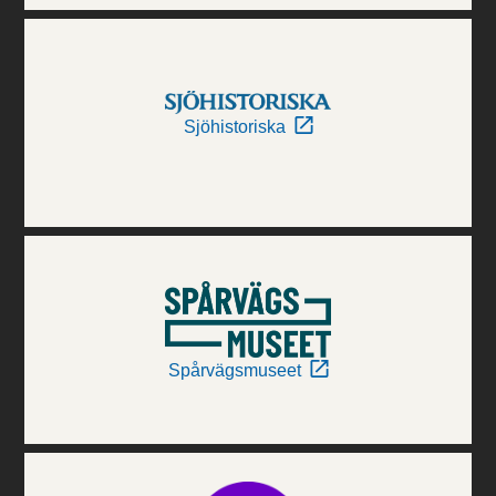
Sjöhistoriska
Spårvägsmuseet