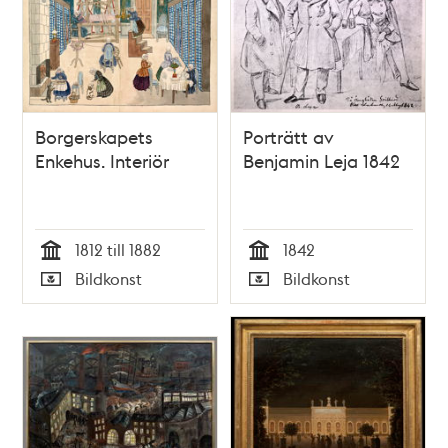
Borgerskapets
Porträtt av
Enkehus. Interiör
Benjamin Leja 1842
1812 till 1882
1842
Tid
Tid
Bildkonst
Bildkonst
Typ
Typ