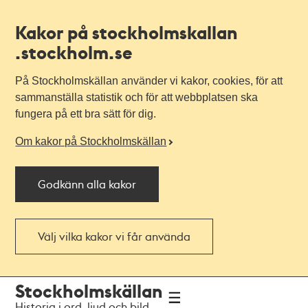
Kakor på stockholmskallan
.stockholm.se
På Stockholmskällan använder vi kakor, cookies, för att
sammanställa statistik och för att webbplatsen ska
fungera på ett bra sätt för dig.
Om kakor på Stockholmskällan
Godkänn alla kakor
Välj vilka kakor vi får använda
Till
Till
Stockholmskällan
navigationen
huvudinnehållet
Historia i ord, ljud och bild