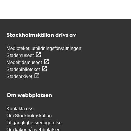
Kontakt
Stockholmskällan
Stockholmskällan drivs av
Medioteket, utbildningsförvaltningen
Stadsmuseet
Medeltidsmuseet
Stadsbiblioteket
Stadsarkivet
Om webbplatsen
Kontakta oss
Om Stockholmskällan
Tillgänglighetsredogörelse
Om kakor på webbplatsen