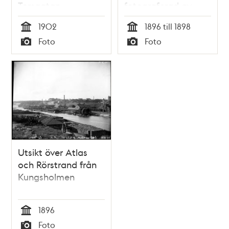
Torsgatan,
fotograferad av
Rörstrands
polisen 1898
1902
1896 till 1898
porslinsfabrik i
Tid
Tid
Foto
Foto
bakgrunden. T. h.
Typ
Typ
syns fastigheten
"Brända Stickan",
som byggdes om i
funkisstil på 1930-
talet.
Utsikt över Atlas
och Rörstrand från
Kungsholmen
1896
Tid
Foto