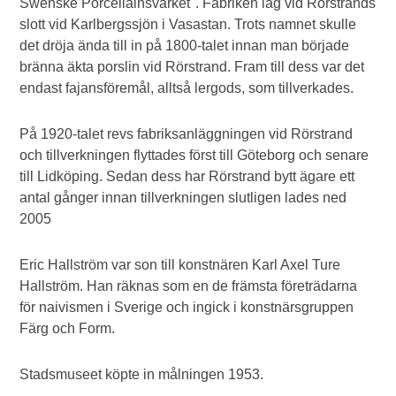
Swenske Porcellainsvärket". Fabriken låg vid Rörstrands
slott vid Karlbergssjön i Vasastan. Trots namnet skulle
det dröja ända till in på 1800-talet innan man började
bränna äkta porslin vid Rörstrand. Fram till dess var det
endast fajansföremål, alltså lergods, som tillverkades.
På 1920-talet revs fabriksanläggningen vid Rörstrand
och tillverkningen flyttades först till Göteborg och senare
till Lidköping. Sedan dess har Rörstrand bytt ägare ett
antal gånger innan tillverkningen slutligen lades ned
2005
Eric Hallström var son till konstnären Karl Axel Ture
Hallström. Han räknas som en de främsta företrädarna
för naivismen i Sverige och ingick i konstnärsgruppen
Färg och Form.
Stadsmuseet köpte in målningen 1953.