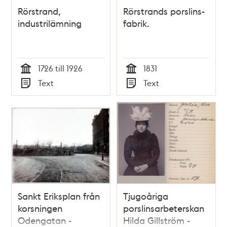
Rörstrand,
Rörstrands porslins-
industrilämning
fabrik.
1726 till 1926
1831
Tid
Tid
Text
Text
Typ
Typ
Sankt Eriksplan från
Tjugoåriga
korsningen
porslinsarbeterskan
Odengatan -
Hilda Gillström -