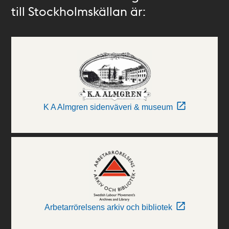
till Stockholmskällan är:
K A Almgren sidenväveri & museum
Arbetarrörelsens arkiv och bibliotek