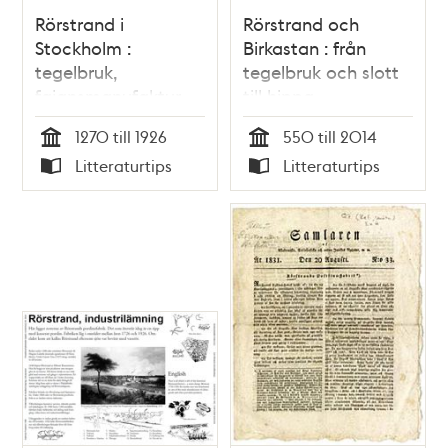
Rörstrand i
Rörstrand och
Stockholm :
Birkastan : från
tegelbruk,
tegelbruk och slott
fajansmanufaktur
till hippa
och keramisk
innerstadskvarter /
1270 till 1926
550 till 2014
storindustri 1270-
Anna Lundqvist
Tid
Tid
Litteraturtips
Litteraturtips
1926 / Carl-Henrik
Typ
Typ
Ankarberg, Bengt
Nyström