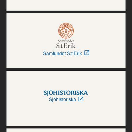
Samfundet S:t Erik
Sjöhistoriska