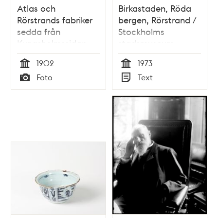
Atlas och
Birkastaden, Röda
Rörstrands fabriker
bergen, Rörstrand /
sedda från
Stockholms
Kungsholmssidan
stadsmuseum
1902
1973
Tid
Tid
Foto
Text
Typ
Typ