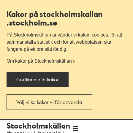
Kakor på stockholmskallan
.stockholm.se
På Stockholmskällan använder vi kakor, cookies, för att
sammanställa statistik och för att webbplatsen ska
fungera på ett bra sätt för dig.
Om kakor på Stockholmskällan
Godkänn alla kakor
Välj vilka kakor vi får använda
Till
Till
Stockholmskällan
navigationen
huvudinnehållet
Historia i ord, ljud och bild