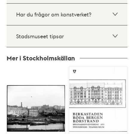
Har du frågor om konstverket?
Stadsmuseet tipsar
Mer i Stockholmskällan
Relaterade
poster
och
teman