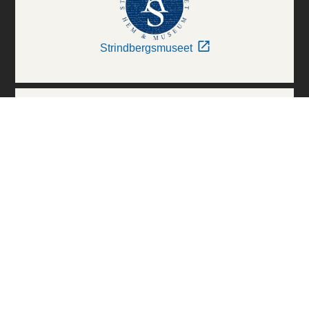
Strindbergsmuseet
Thielska Galleriet
Världskulturmuseerna