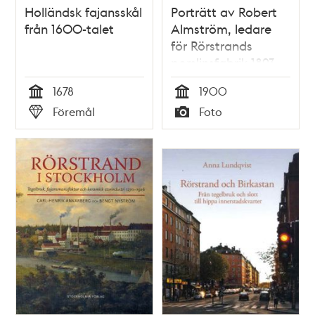
Holländsk fajansskål
Porträtt av Robert
från 1600-talet
Almström, ledare
för Rörstrands
porslinsfabrik 1893-
1909
1678
1900
Tid
Tid
Föremål
Foto
Typ
Typ