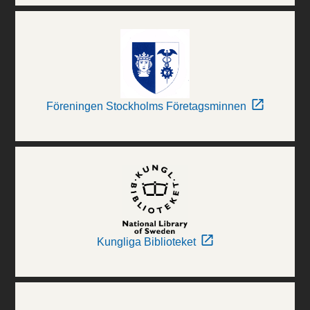
Föreningen Stockholms Företagsminnen
Kungliga Biblioteket