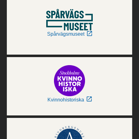
Spårvägsmuseet
Kvinnohistoriska