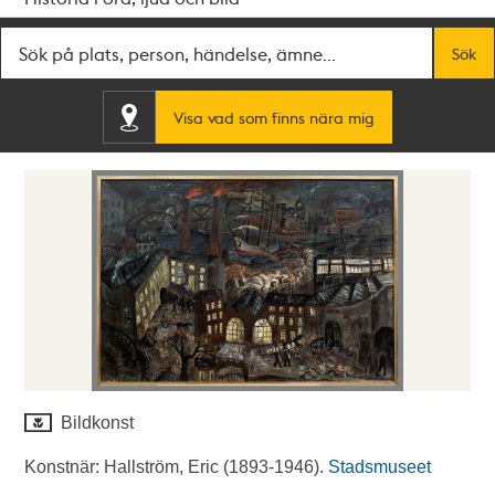
Fritextsök
Sök
Visa vad som finns nära mig
Bildkonst
Konstnär: Hallström, Eric (1893-1946).
Stadsmuseet