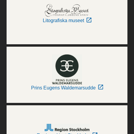
Litografiska museet
Prins Eugens Waldemarsudde