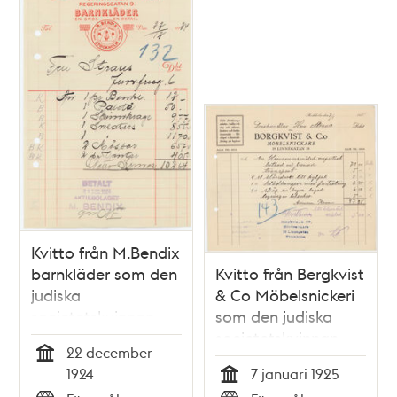
Kvitto från M.Bendix
barnkläder som den
Kvitto från Bergkvist
judiska
& Co Möbelsnickeri
societetskvinnan
som den judiska
Irene Strauss
societetskvinnan
22 december
sparade
Irene Strauss
Tid
1924
7 januari 1925
sparade
Tid