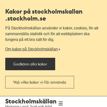
Kakor på stockholmskallan
.stockholm.se
På Stockholmskällan använder vi kakor, cookies, för att
sammanställa statistik och för att webbplatsen ska
fungera på ett bra sätt för dig.
Om kakor på Stockholmskällan
Godkänn alla kakor
Välj vilka kakor vi får använda
Till
Till
Stockholmskällan
navigationen
huvudinnehållet
Historia i ord, ljud och bild