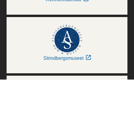
Strindbergsmuseet
Thielska Galleriet