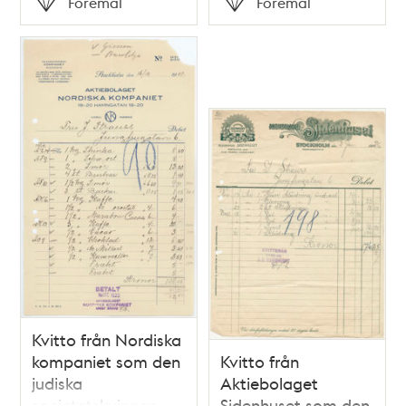
Föremål
Föremål
Typ
Typ
Kvitto från Nordiska
kompaniet som den
Kvitto från
judiska
Aktiebolaget
societetskvinnan
Sidenhuset som den