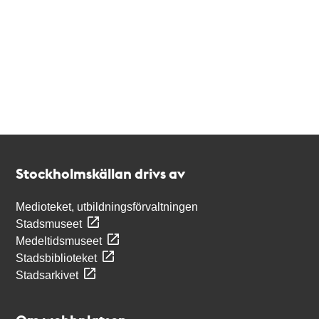
Kontakt
Stockholmskällan
Stockholmskällan drivs av
Medioteket, utbildningsförvaltningen
Stadsmuseet
Medeltidsmuseet
Stadsbiblioteket
Stadsarkivet