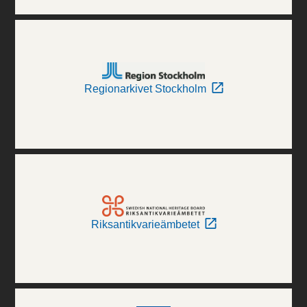
Regionarkivet Stockholm
Riksantikvarieämbetet