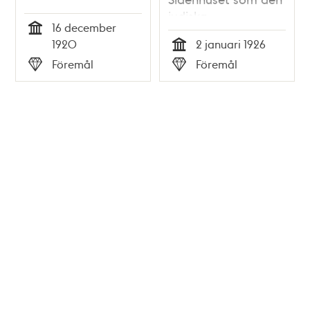
Irene Strauss
judiska
16 december
sparade
societetskvinnan
Tid
1920
2 januari 1926
Irene Strauss
Tid
Föremål
Föremål
sparade
Typ
Typ