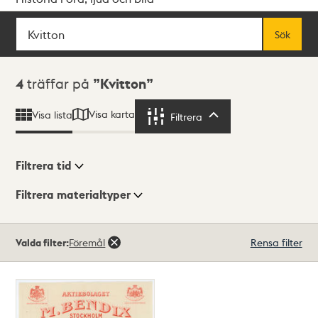
Sök
Fritextsök
Sök
Sökresultat
4
träffar på
Kvitton
Visa karta
Visa lista
Filtrera
Filtrera
Filtrera tid
Filtrera materialtyper
Visningsläge
Totalt
Valda filter:
Föremål
Rensa filter
4
träffar
Lista
Karta