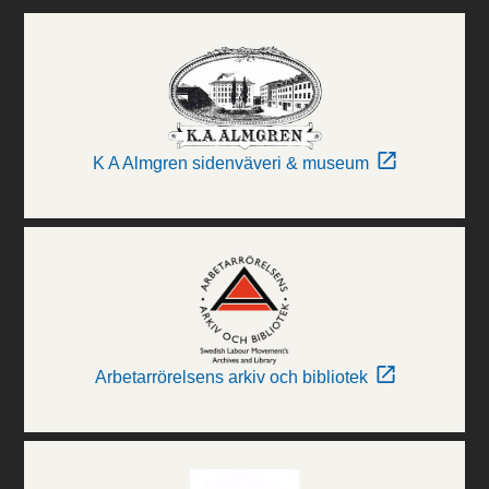
K A Almgren sidenväveri & museum
Arbetarrörelsens arkiv och bibliotek