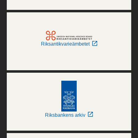
Riksantikvarieämbetet
Riksbankens arkiv