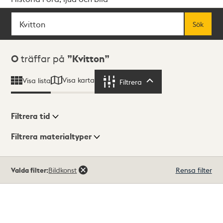
Sök
Fritextsök
Sök
Sökresultat
0
träffar på
Kvitton
Visa karta
Visa lista
Filtrera
Filtrera
Filtrera tid
Filtrera materialtyper
Visningsläge
Totalt
Valda filter:
Bildkonst
Rensa filter
0
träffar
Lista
Karta