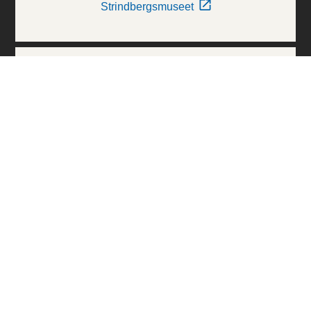
Strindbergsmuseet
Thielska Galleriet
Världskulturmuseerna