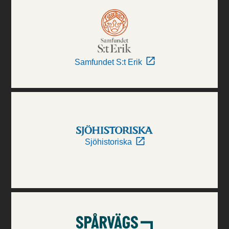
Samfundet S:t Erik
Sjöhistoriska