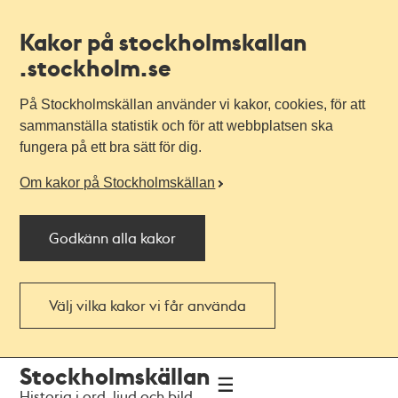
Kakor på stockholmskallan
.stockholm.se
På Stockholmskällan använder vi kakor, cookies, för att
sammanställa statistik och för att webbplatsen ska
fungera på ett bra sätt för dig.
Om kakor på Stockholmskällan
Godkänn alla kakor
Välj vilka kakor vi får använda
Till
Till
Stockholmskällan
navigationen
huvudinnehållet
Historia i ord, ljud och bild