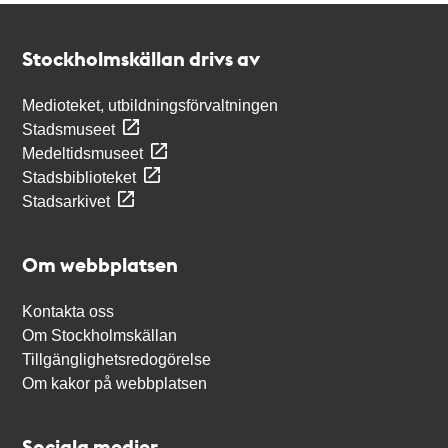
Kontakt
Stockholmskällan
Stockholmskällan drivs av
Medioteket, utbildningsförvaltningen
Stadsmuseet
Medeltidsmuseet
Stadsbiblioteket
Stadsarkivet
Om webbplatsen
Kontakta oss
Om Stockholmskällan
Tillgänglighetsredogörelse
Om kakor på webbplatsen
Sociala medier