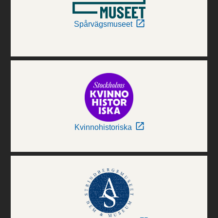
Spårvägsmuseet
Kvinnohistoriska