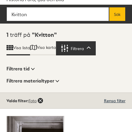
Sök
Fritextsök
Sök
Sökresultat
1
träff på
Kvitton
Visa karta
Visa lista
Filtrera
Filtrera
Filtrera tid
Filtrera materialtyper
Visningsläge
Totalt
Valda filter:
Foto
Rensa filter
1
träffar
Lista
Karta