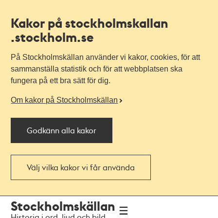
Kakor på stockholmskallan
.stockholm.se
På Stockholmskällan använder vi kakor, cookies, för att
sammanställa statistik och för att webbplatsen ska
fungera på ett bra sätt för dig.
Om kakor på Stockholmskällan
Godkänn alla kakor
Välj vilka kakor vi får använda
Till
Till
Stockholmskällan
navigationen
huvudinnehållet
Historia i ord, ljud och bild