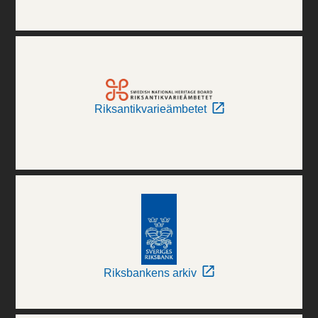
Riksantikvarieämbetet
Riksbankens arkiv