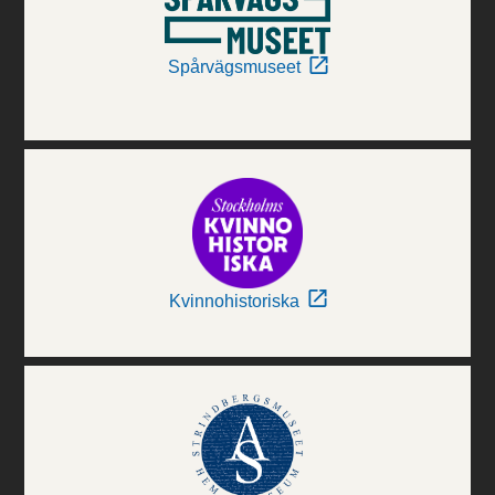
Spårvägsmuseet
Kvinnohistoriska