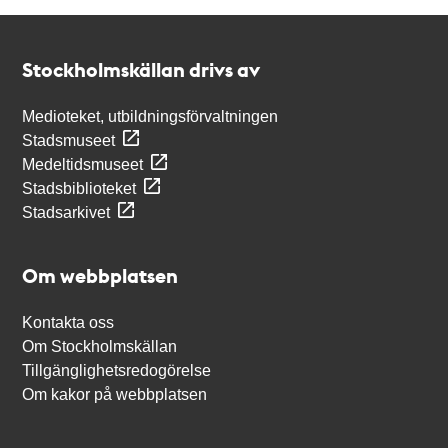
Kontakt
Stockholmskällan
Stockholmskällan drivs av
Medioteket, utbildningsförvaltningen
Stadsmuseet
Medeltidsmuseet
Stadsbiblioteket
Stadsarkivet
Om webbplatsen
Kontakta oss
Om Stockholmskällan
Tillgänglighetsredogörelse
Om kakor på webbplatsen