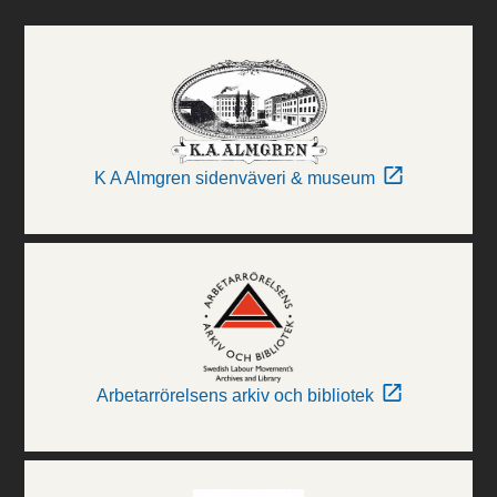
K A Almgren sidenväveri & museum
Arbetarrörelsens arkiv och bibliotek