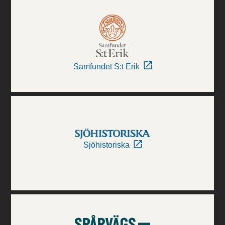
Samfundet S:t Erik
Sjöhistoriska