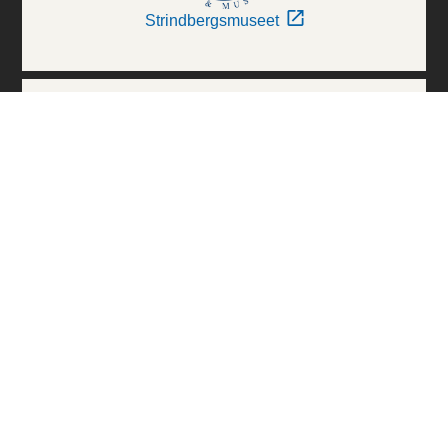
Strindbergsmuseet
Thielska Galleriet
Världskulturmuseerna