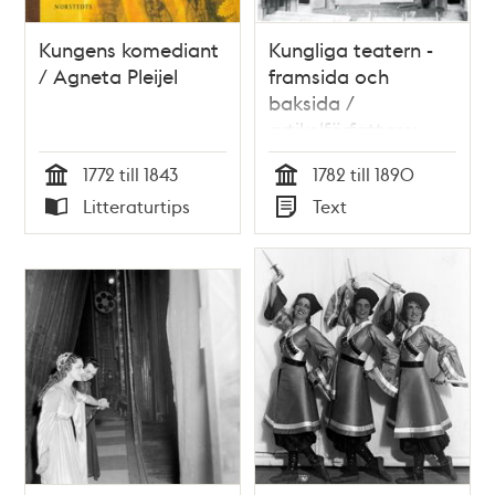
Kungens komediant
Kungliga teatern -
/ Agneta Pleijel
framsida och
baksida /
artikelförfattare:
Hans Öjmyr
1772 till 1843
1782 till 1890
Tid
Tid
Litteraturtips
Text
Typ
Typ