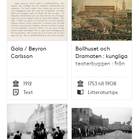
Gala / Beyron
Bollhuset och
Carlsson
Dramaten : kungliga
teaterbyggen : från
Adelcrantz till
Lilljekvist : 1753-1908
1912
1753 till 1908
/ Hans Eklund,
Tid
Tid
Text
Litteraturtips
Barbro Stribolt
Typ
Typ