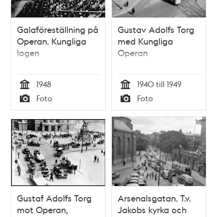
Galaföreställning på
Gustav Adolfs Torg
Operan. Kungliga
med Kungliga
logen
Operan
1948
1940 till 1949
Tid
Tid
Foto
Foto
Typ
Typ
Gustaf Adolfs Torg
Arsenalsgatan. T.v.
mot Operan,
Jakobs kyrka och