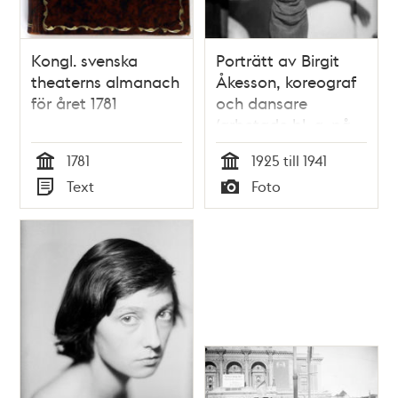
Kongl. svenska
Porträtt av Birgit
theaterns almanach
Åkesson, koreograf
för året 1781
och dansare
(arbetade bl. a. på
Kungliga Operan i
1781
1925 till 1941
Stockholm på 1950-
Tid
Tid
Text
Foto
talet).
Typ
Typ