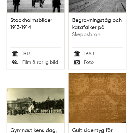
Stockholmsbilder
Begravningståg och
1913-1914
katafalker på
Skeppsbron
1913
1930
Tid
Tid
Film & rörlig bild
Foto
Typ
Typ
Gymnastikens dag,
Gult sidentyg för