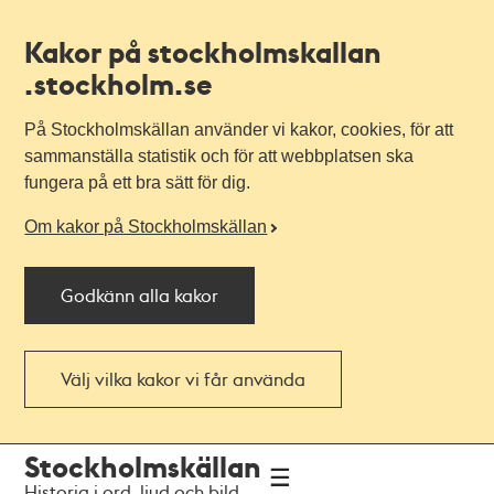
Kakor på stockholmskallan
.stockholm.se
På Stockholmskällan använder vi kakor, cookies, för att
sammanställa statistik och för att webbplatsen ska
fungera på ett bra sätt för dig.
Om kakor på Stockholmskällan
Godkänn alla kakor
Välj vilka kakor vi får använda
Till
Till
Stockholmskällan
navigationen
huvudinnehållet
Historia i ord, ljud och bild