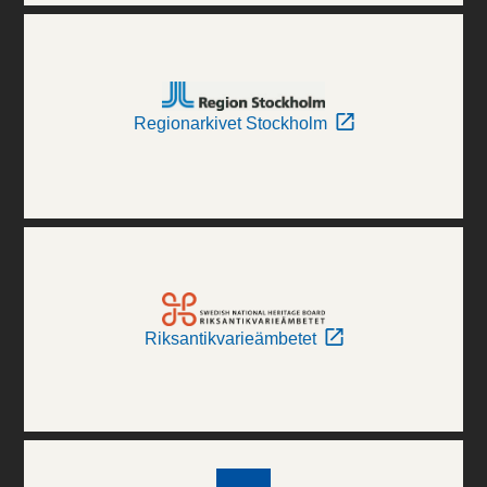
Regionarkivet Stockholm
Riksantikvarieämbetet