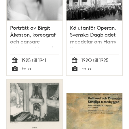
Porträtt av Birgit
Kö utanför Operan.
Åkesson, koreograf
Svenska Dagbladet
och dansare
meddelar om Harry
(arbetade bl. a. på
Persson matchen
Kungliga Operan i
1925 till 1941
1920 till 1925
Stockholm på 1950-
Tid
Tid
Foto
Foto
talet)
Typ
Typ