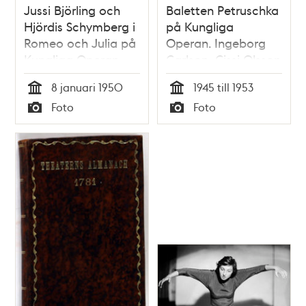
Jussi Björling och
Baletten Petruschka
Hjördis Schymberg i
på Kungliga
Romeo och Julia på
Operan. Ingeborg
Kungliga Operan
Carlson, Cissi Olsson
och Elly Holmberg
8 januari 1950
1945 till 1953
på bilden
Tid
Tid
Foto
Foto
Typ
Typ