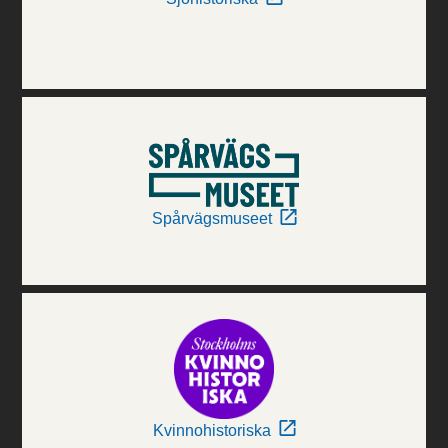
Spårvägsmuseet
Kvinnohistoriska