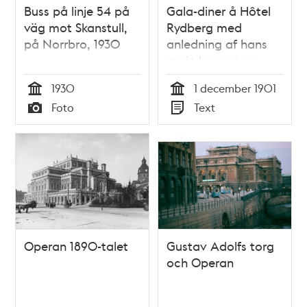
Buss på linje 54 på
Gala-diner å Hôtel
väg mot Skanstull,
Rydberg med
på Norrbro, 1930
anledning af hans
maj:t konungens
höga namnsdag 1
1930
1 december 1901
dec. 1901
Tid
Tid
Foto
Text
Typ
Typ
Operan 1890-talet
Gustav Adolfs torg
och Operan