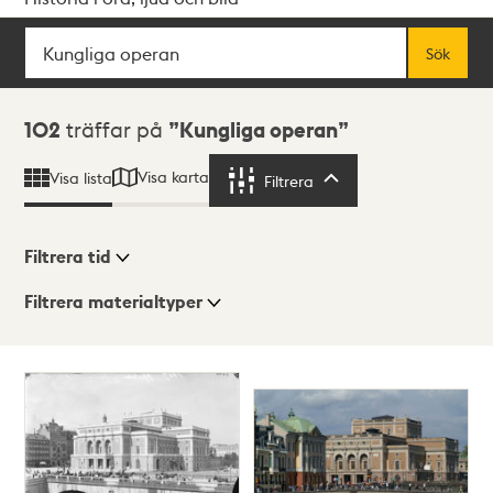
Sök
Fritextsök
Sök
Sökresultat
102
träffar på
Kungliga operan
Visa karta
Visa lista
Filtrera
Filtrera
Filtrera tid
Filtrera materialtyper
Visningsläge
Totalt
102
träffar
Lista
Karta