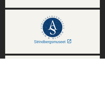
Strindbergsmuseet
Thielska Galleriet