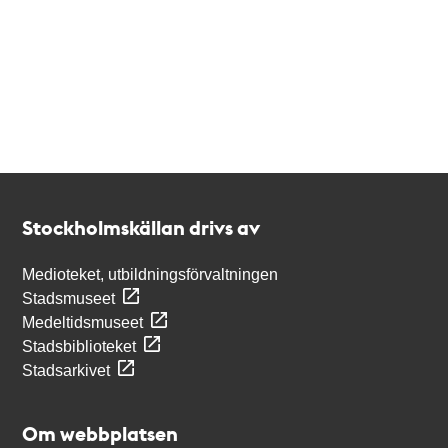
Kontakt
Stockholmskällan
Stockholmskällan drivs av
Medioteket, utbildningsförvaltningen
Stadsmuseet
Medeltidsmuseet
Stadsbiblioteket
Stadsarkivet
Om webbplatsen