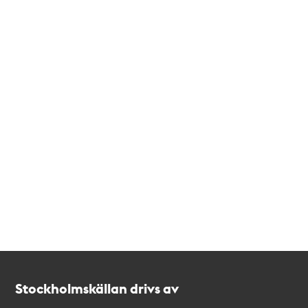
Kontakt
Stockholmskällan
Stockholmskällan drivs av