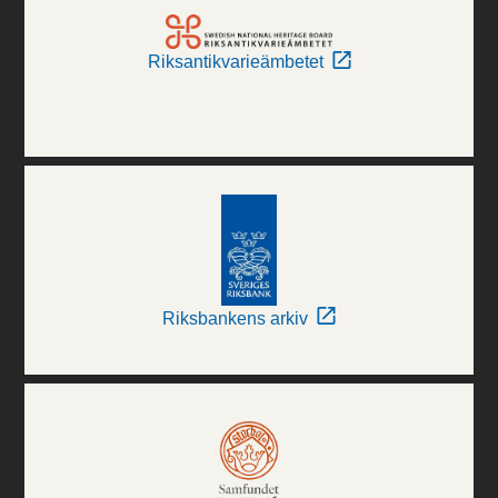
Riksantikvarieämbetet
Riksbankens arkiv