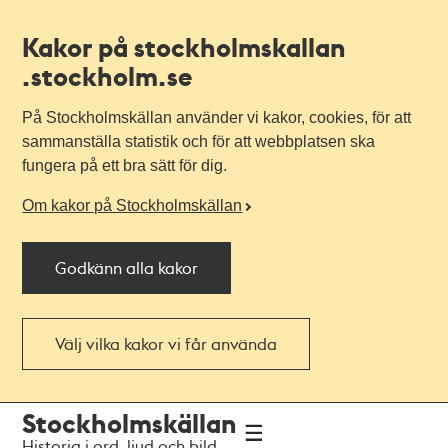
Kakor på stockholmskallan
.stockholm.se
På Stockholmskällan använder vi kakor, cookies, för att
sammanställa statistik och för att webbplatsen ska
fungera på ett bra sätt för dig.
Om kakor på Stockholmskällan
Godkänn alla kakor
Välj vilka kakor vi får använda
Till
Till
Stockholmskällan
navigationen
huvudinnehållet
Historia i ord, ljud och bild