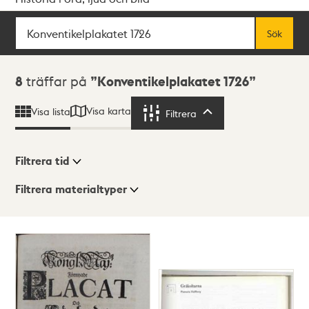
Sök
Fritextsök
Sök
Sökresultat
8
träffar på
Konventikelplakatet 1726
Visa karta
Visa lista
Filtrera
Filtrera
Filtrera tid
Filtrera materialtyper
Visningsläge
Totalt
8
träffar
Lista
Karta