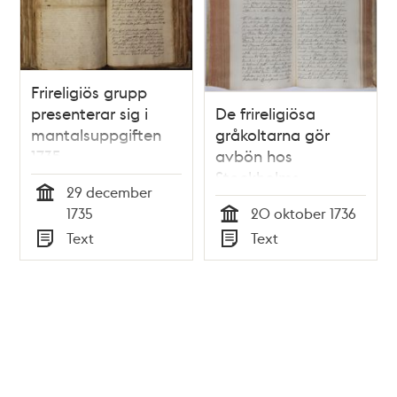
Frireligiös grupp
presenterar sig i
De frireligiösa
mantalsuppgiften
gråkoltarna gör
1735
avbön hos
Stockholms
29 december
domkapitel 1736
Tid
1735
20 oktober 1736
Tid
Text
Text
Typ
Typ