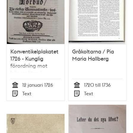
Konventikelplakatet
Gråkoltarna / Pia
1726 - Kunglig
Maria Hallberg
förordning mot
bönemöten i
hemmet
12 januari 1726
1720 till 1736
Tid
Tid
Text
Text
Typ
Typ