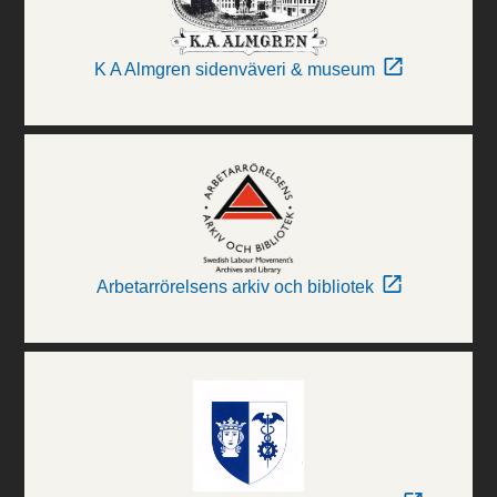
K A Almgren sidenväveri & museum
Arbetarrörelsens arkiv och bibliotek