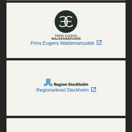
Prins Eugens Waldemarsudde
Regionarkivet Stockholm