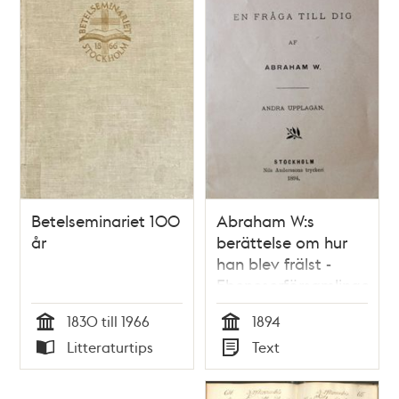
Betelseminariet 100
Abraham W:s
år
berättelse om hur
han blev frälst -
Ebeneserförsamlingen18
1830 till 1966
1894
Tid
Tid
Litteraturtips
Text
Typ
Typ