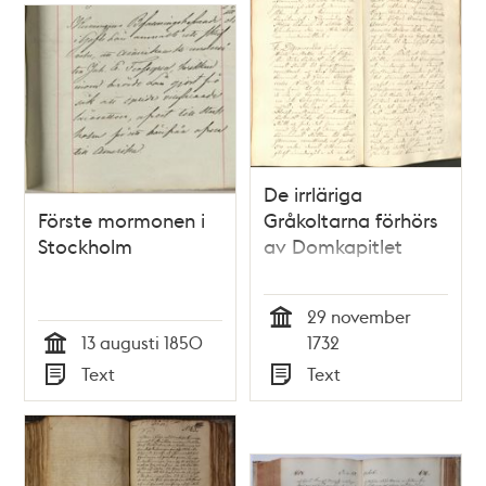
De irrläriga
Förste mormonen i
Gråkoltarna förhörs
Stockholm
av Domkapitlet
29 november
Tid
13 augusti 1850
1732
Tid
Text
Text
Typ
Typ