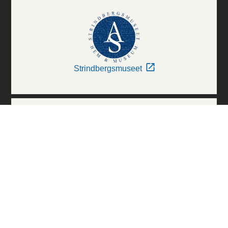
Strindbergsmuseet
Thielska Galleriet