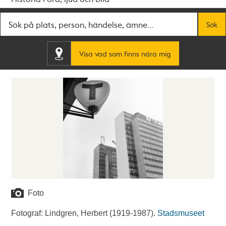
Fritextsök
Sök
Visa vad som finns nära mig
Foto
Fotograf: Lindgren, Herbert (1919-1987).
Stadsmuseet