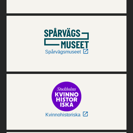
Spårvägsmuseet
Kvinnohistoriska