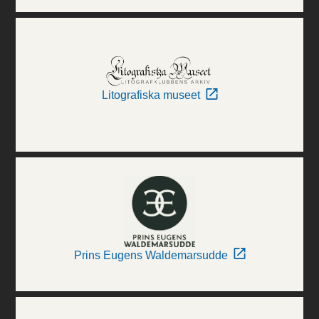
Litografiska museet
Prins Eugens Waldemarsudde