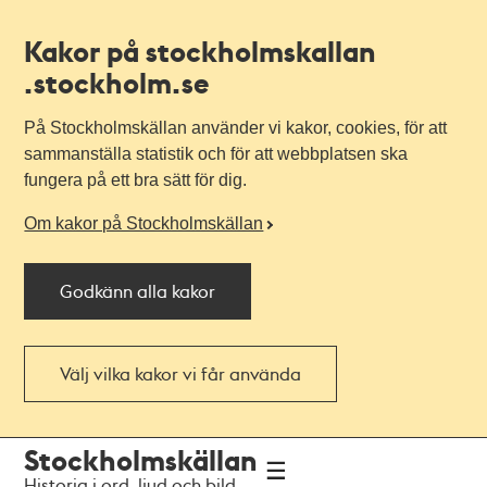
Kakor på stockholmskallan
.stockholm.se
På Stockholmskällan använder vi kakor, cookies, för att
sammanställa statistik och för att webbplatsen ska
fungera på ett bra sätt för dig.
Om kakor på Stockholmskällan
Godkänn alla kakor
Välj vilka kakor vi får använda
Till
Till
Stockholmskällan
navigationen
huvudinnehållet
Historia i ord, ljud och bild