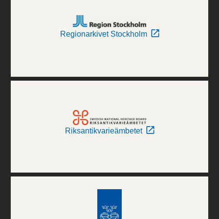
Regionarkivet Stockholm
Riksantikvarieämbetet