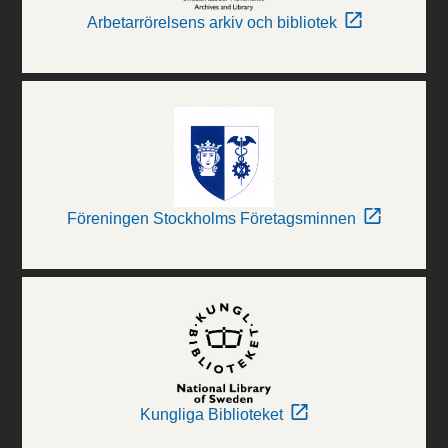
Arbetarrörelsens arkiv och bibliotek
Föreningen Stockholms Företagsminnen
Kungliga Biblioteket