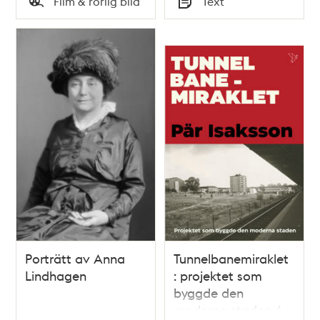
Film & rörlig bild
Text
Typ
Typ
Porträtt av Anna
Tunnelbanemiraklet
Lindhagen
: projektet som
byggde den
moderna staden /