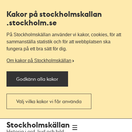
Kakor på stockholmskallan
.stockholm.se
På Stockholmskällan använder vi kakor, cookies, för att
sammanställa statistik och för att webbplatsen ska
fungera på ett bra sätt för dig.
Om kakor på Stockholmskällan
Godkänn alla kakor
Välj vilka kakor vi får använda
Till
Till
Stockholmskällan
navigationen
huvudinnehållet
Historia i ord, ljud och bild