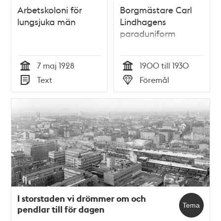
Arbetskoloni för
Borgmästare Carl
lungsjuka män
Lindhagens
paraduniform
7 maj 1928
1900 till 1930
Tid
Tid
Text
Föremål
Typ
Typ
I storstaden vi drömmer om och
Tema
pendlar till för dagen