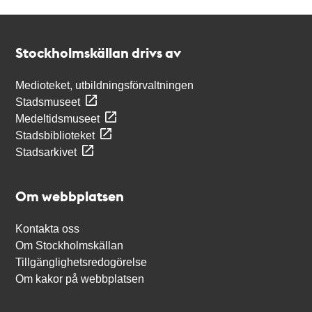
Kontakt
Stockholmskällan
Stockholmskällan drivs av
Medioteket, utbildningsförvaltningen
Stadsmuseet
Medeltidsmuseet
Stadsbiblioteket
Stadsarkivet
Om webbplatsen
Kontakta oss
Om Stockholmskällan
Tillgänglighetsredogörelse
Om kakor på webbplatsen