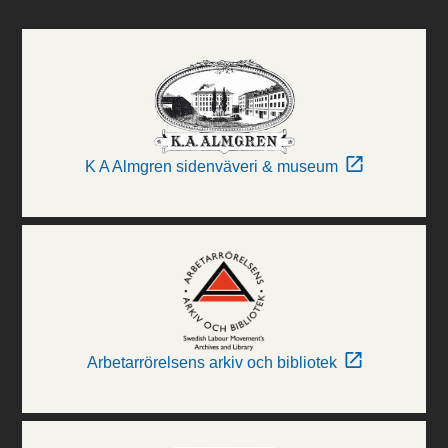
K A Almgren sidenväveri & museum
Arbetarrörelsens arkiv och bibliotek