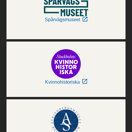
Spårvägsmuseet
Kvinnohistoriska