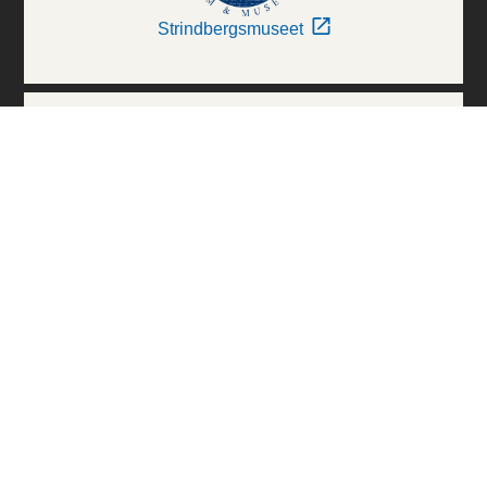
Strindbergsmuseet
Thielska Galleriet
Världskulturmuseerna