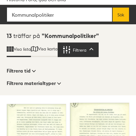
Sök
Fritextsök
Sök
Sökresultat
13
träffar på
Kommunalpolitiker
Visa karta
Visa lista
Filtrera
Filtrera
Filtrera tid
Filtrera materialtyper
Visningsläge
Totalt
13
träffar
Lista
Karta