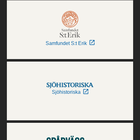
Samfundet S:t Erik
Sjöhistoriska