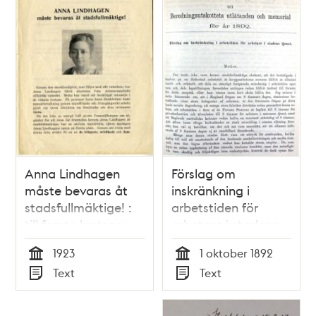
Anna Lindhagen
Förslag om
måste bevaras åt
inskränkning i
stadsfullmäktige! :
arbetstiden för
till femte kretsens
arbetare i stadens
väljare
tjänst - Salomon
1923
1 oktober 1892
August Andrée 1892
Tid
Tid
Text
Text
Typ
Typ