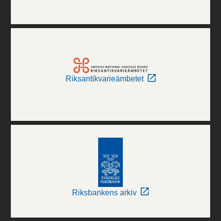
Riksantikvarieämbetet
Riksbankens arkiv