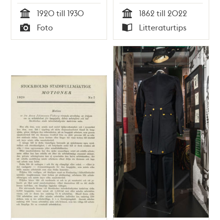
Pär Isaksson
1920 till 1930
1862 till 2022
Tid
Tid
Foto
Litteraturtips
Typ
Typ