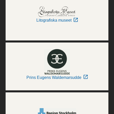
Litografiska museet
Prins Eugens Waldemarsudde