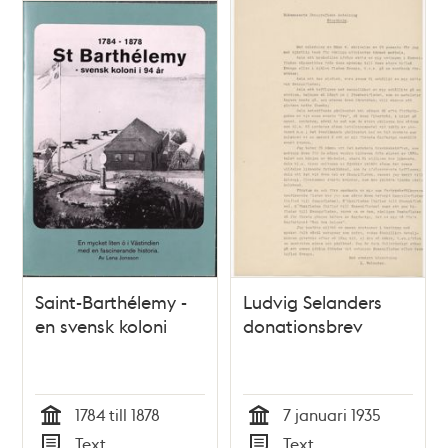
Saint-Barthélemy -
Ludvig Selanders
en svensk koloni
donationsbrev
1784 till 1878
7 januari 1935
Tid
Tid
Text
Text