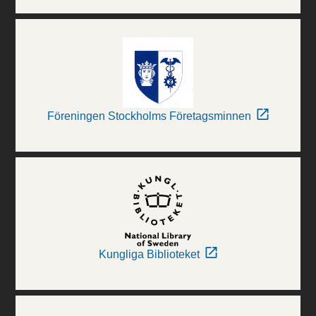
Föreningen Stockholms Företagsminnen
Kungliga Biblioteket