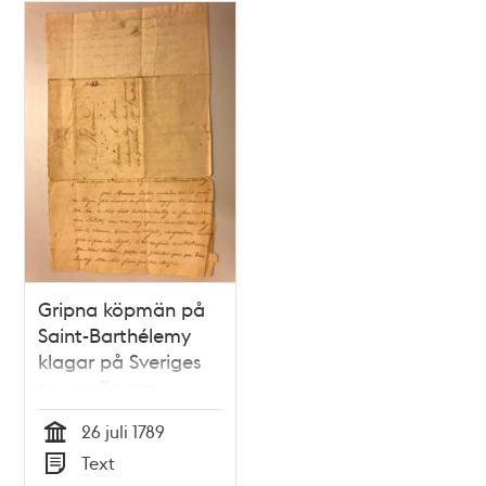
Gripna köpmän på
Saint-Barthélemy
klagar på Sveriges
guvernör von
Rosenstein – brev
26 juli 1789
från 1789
Tid
Text