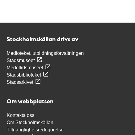
Kontakt
Stockholmskällan
Stockholmskällan drivs av
Medioteket, utbildningsförvaltningen
Stadsmuseet
Medeltidsmuseet
Stadsbiblioteket
Stadsarkivet
Om webbplatsen
Kontakta oss
Om Stockholmskällan
Tillgänglighetsredogörelse