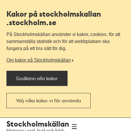
Kakor på stockholmskallan
.stockholm.se
På Stockholmskällan använder vi kakor, cookies, för att
sammanställa statistik och för att webbplatsen ska
fungera på ett bra sätt för dig.
Om kakor på Stockholmskällan
Godkänn alla kakor
Välj vilka kakor vi får använda
Till
Till
Stockholmskällan
navigationen
huvudinnehållet
Historia i ord, ljud och bild