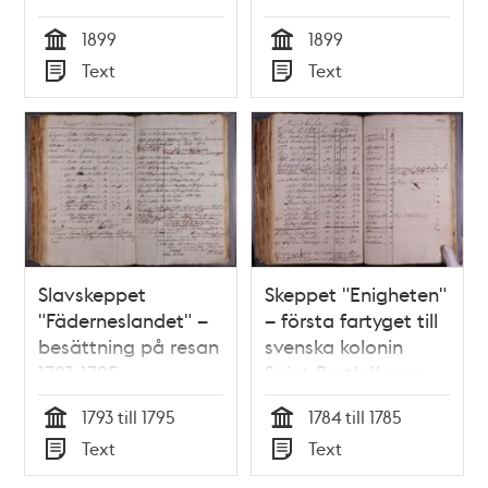
sjukliga barn
sjukliga barn
1899
1899
Tid
Tid
Text
Text
Typ
Typ
Slavskeppet
Skeppet "Enigheten"
"Fäderneslandet" –
– första fartyget till
besättning på resan
svenska kolonin
1793-1795
Saint-Barthélemy
1793 till 1795
1784 till 1785
Tid
Tid
Text
Text
Typ
Typ