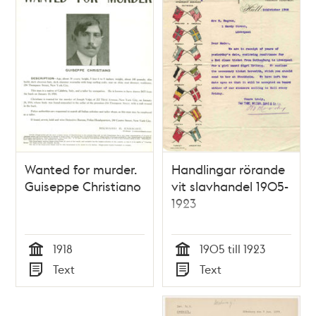
Wanted for murder.
Handlingar rörande
Guiseppe Christiano
vit slavhandel 1905-
1923
1918
1905 till 1923
Tid
Tid
Text
Text
Typ
Typ