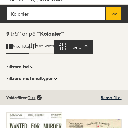
Sök
Fritextsök
Sök
Sökresultat
9
träffar på
Kolonier
Visa karta
Visa lista
Filtrera
Filtrera
Filtrera tid
Filtrera materialtyper
Visningsläge
Totalt
Valda filter:
Text
Rensa filter
9
träffar
Lista
Karta