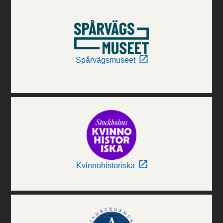
Spårvägsmuseet
Kvinnohistoriska