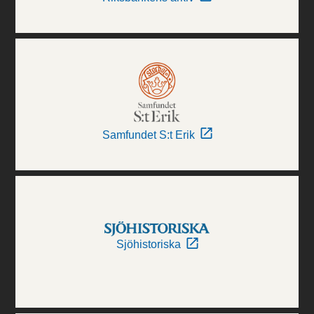
Samfundet S:t Erik
Sjöhistoriska