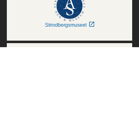
Strindbergsmuseet
Thielska Galleriet
Världskulturmuseerna