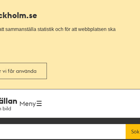
ockholm.se
tt sammanställa statistik och för att webbplatsen ska
or vi får använda
ällan
Meny
h bild
Sök