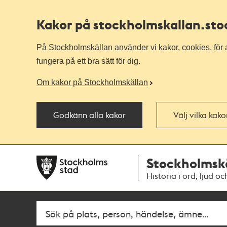
Kakor på stockholmskallan
.st
På Stockholmskällan använder vi kakor, cookies, för a
fungera på ett bra sätt för dig.
Om kakor på Stockholmskällan
Godkänn alla kakor
Välj vilka kak
Till
Till
Stockholmsk
navigationen
huvudinnehållet
Historia i ord, ljud oc
Fritextsök