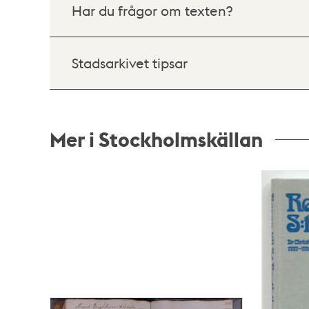
Har du frågor om texten?
Stadsarkivet tipsar
Mer i Stockholmskällan
Relaterade
poster
och
teman