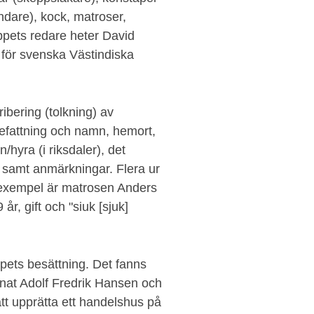
indare), kock, matroser,
pets redare heter David
 för svenska Västindiska
ibering (tolkning) av
 befattning och namn, hemort,
lön/hyra (i riksdaler), det
 samt anmärkningar. Flera ur
 exempel är matrosen Anders
, gift och "siuk [sjuk]
ppets besättning. Det fanns
nnat Adolf Fredrik Hansen och
tt upprätta ett handelshus på