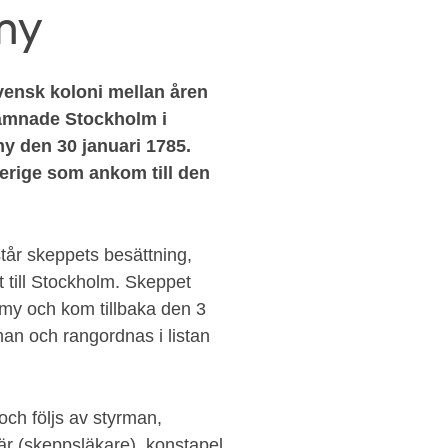
my
vensk koloni mellan åren
ämnade Stockholm i
y den 30 januari 1785.
Sverige som ankom till den
står skeppets besättning,
 till Stockholm. Skeppet
emy och kom tillbaka den 3
an och rangordnas i listan
ch följs av styrman,
r (skeppsläkare), konstapel