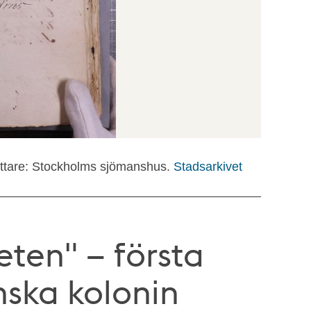
attare: Stockholms sjömanshus.
Stadsarkivet
ten" – första
enska kolonin