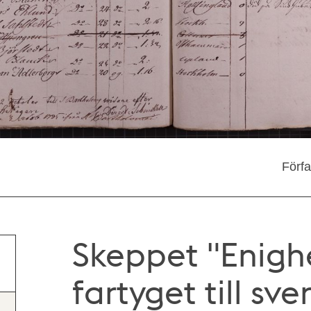
Förf
Skeppet "Enighe
fartyget till sv