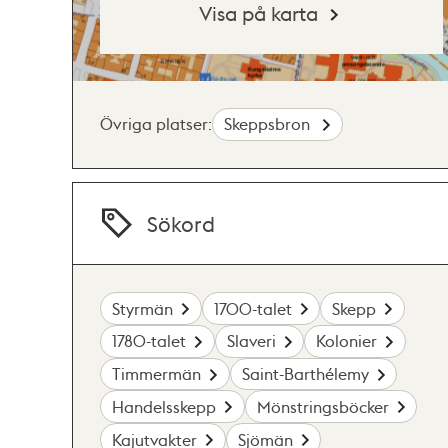
Visa på karta
Övriga platser:
Skeppsbron
Sökord
Styrmän
1700-talet
Skepp
1780-talet
Slaveri
Kolonier
Timmermän
Saint-Barthélemy
Handelsskepp
Mönstringsböcker
Kajutvakter
Sjömän