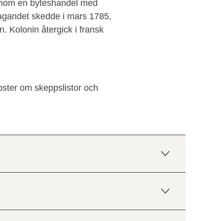
genom en byteshandel med
tagandet skedde i mars 1785,
ön. Kolonin återgick i fransk
oster om skeppslistor och