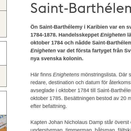
Saint-Barthéle
Ön Saint-Barthélemy i Karibien var en s
1784-1878. Handelsskeppet
Enigheten
l
oktober 1784 och nådde Saint-Barthélem
Enigheten
var det första fartyget från 
nya svenska kolonin.
Här finns
Enighetens
mönstringslista. Där 
redare, destination och datum för återkomst
avseglade i oktober 1784 till Saint-Barthél
oktober 1785. Besättningen bestod av 20 m
efter befattning.
Kapten Johan Nicholaus Damp står överst o
understyrman, timmerman, båtsman, fältskä