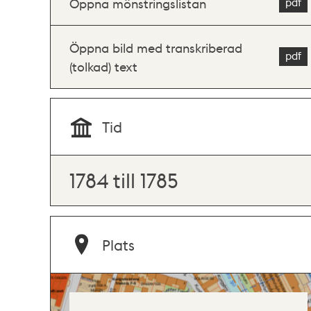
Öppna mönstringslistan
Öppna bild med transkriberad
(tolkad) text
Tid
1784 till 1785
Plats