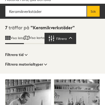
Sök
Fritextsök
Sök
Sökresultat
7
träffar på
Keramikverkstäder
Visa karta
Visa lista
Filtrera
Filtrera
Filtrera tid
Filtrera materialtyper
Visningsläge
Totalt
7
träffar
Lista
Karta