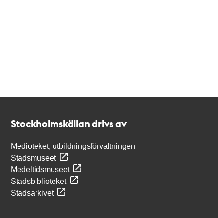
Kontakt
Stockholmskällan
Stockholmskällan drivs av
Medioteket, utbildningsförvaltningen
Stadsmuseet
Medeltidsmuseet
Stadsbiblioteket
Stadsarkivet