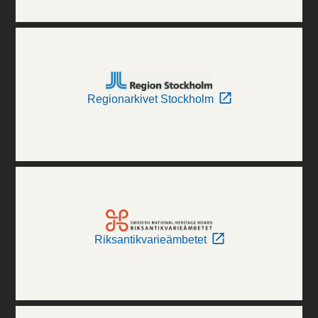
Regionarkivet Stockholm
Riksantikvarieämbetet