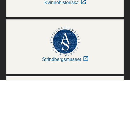
Kvinnohistoriska
Strindbergsmuseet
Thielska Galleriet