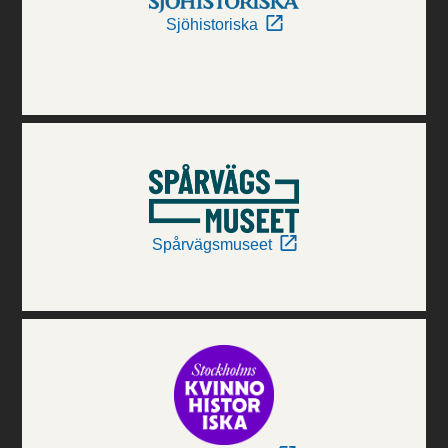
Sjöhistoriska
Spårvägsmuseet