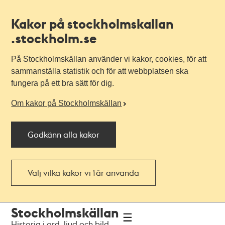
Kakor på stockholmskallan
.stockholm.se
På Stockholmskällan använder vi kakor, cookies, för att
sammanställa statistik och för att webbplatsen ska
fungera på ett bra sätt för dig.
Om kakor på Stockholmskällan
Godkänn alla kakor
Välj vilka kakor vi får använda
Till
Till
Stockholmskällan
navigationen
huvudinnehållet
Historia i ord, ljud och bild