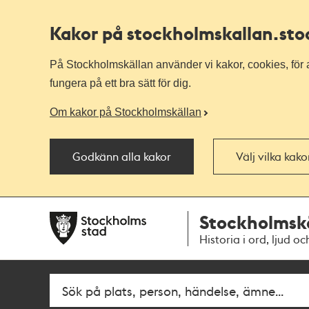
Kakor på stockholmskallan
.st
På Stockholmskällan använder vi kakor, cookies, för a
fungera på ett bra sätt för dig.
Om kakor på Stockholmskällan
Godkänn alla kakor
Välj vilka kak
Till
Till
Stockholmsk
navigationen
huvudinnehållet
Historia i ord, ljud oc
Fritextsök