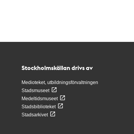
Kontakt
Stockholmskällan
Stockholmskällan drivs av
Medioteket, utbildningsförvaltningen
Stadsmuseet
Medeltidsmuseet
Stadsbiblioteket
Stadsarkivet