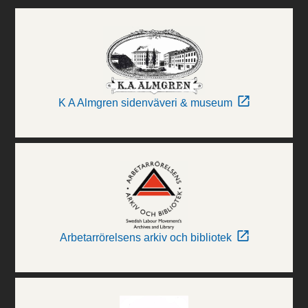
K A Almgren sidenväveri & museum
Arbetarrörelsens arkiv och bibliotek