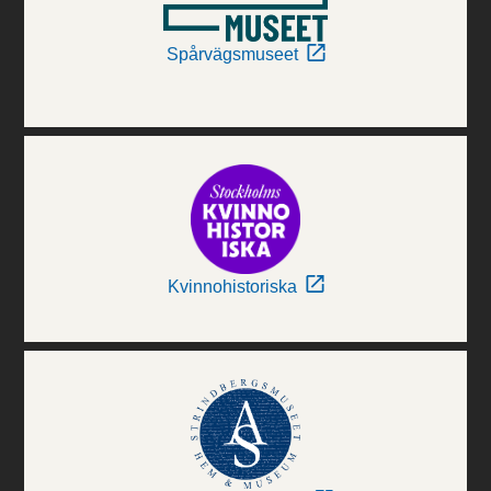
Spårvägsmuseet
Kvinnohistoriska