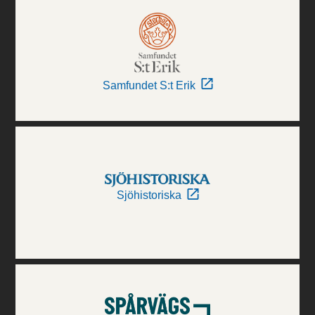
Samfundet S:t Erik
Sjöhistoriska