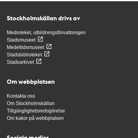
Kontakt
Stockholmskällan
Stockholmskällan drivs av
Medioteket, utbildningsförvaltningen
Stadsmuseet
Medeltidsmuseet
Stadsbiblioteket
Stadsarkivet
Om webbplatsen
Kontakta oss
Om Stockholmskällan
Tillgänglighetsredogörelse
Om kakor på webbplatsen
Sociala medier