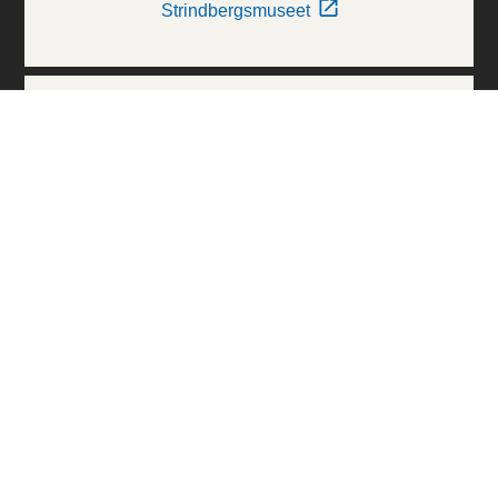
Strindbergsmuseet
Thielska Galleriet
Världskulturmuseerna