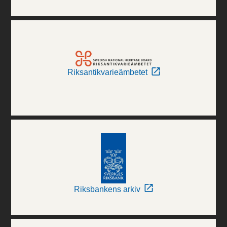
Riksantikvarieämbetet
Riksbankens arkiv