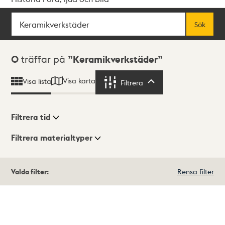
Sök
Fritextsök
Sök
Sökresultat
0
träffar på
Keramikverkstäder
Visa karta
Visa lista
Filtrera
Filtrera
Filtrera tid
Filtrera materialtyper
Visningsläge
Totalt
Valda filter:
Rensa filter
0
träffar
Lista
Karta