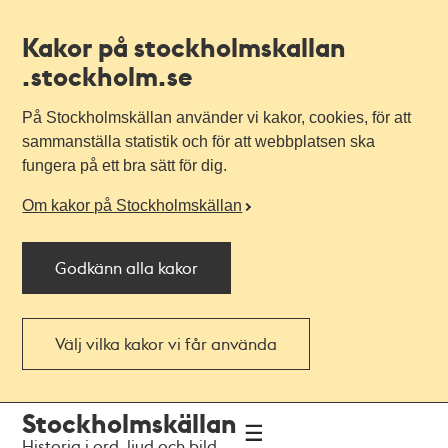
Kakor på stockholmskallan
.stockholm.se
På Stockholmskällan använder vi kakor, cookies, för att
sammanställa statistik och för att webbplatsen ska
fungera på ett bra sätt för dig.
Om kakor på Stockholmskällan
Godkänn alla kakor
Välj vilka kakor vi får använda
Till
Till
Stockholmskällan
navigationen
huvudinnehållet
Historia i ord, ljud och bild