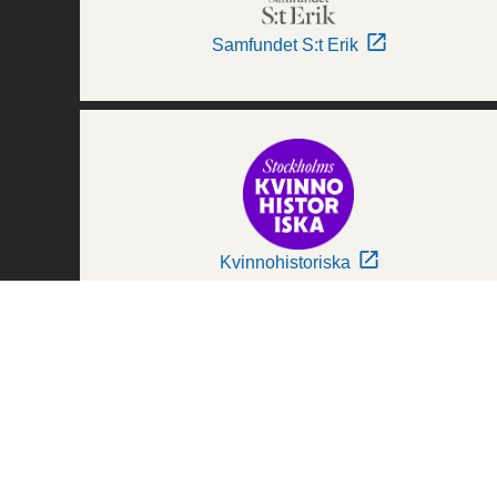
Samfundet S:t Erik
Kvinnohistoriska
Världskulturmuseerna