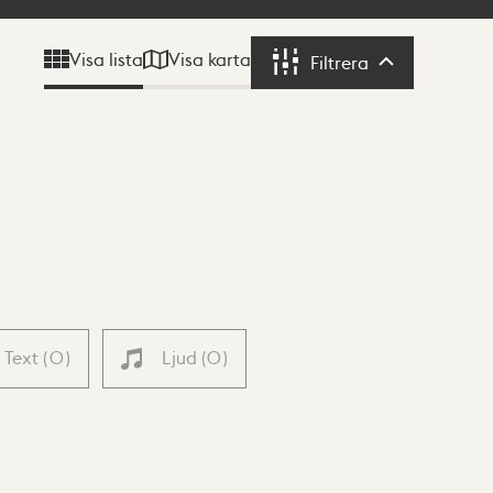
Visa karta
Visa lista
Filtrera
Filtrera
Text
(
0
)
Ljud
(
0
)