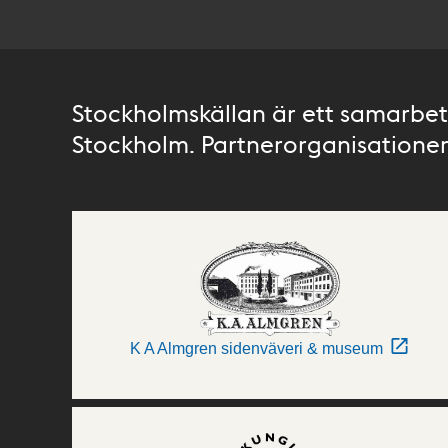
Stockholmskällan är ett samarbete
Stockholm. Partnerorganisationer 
K A Almgren sidenväveri & museum