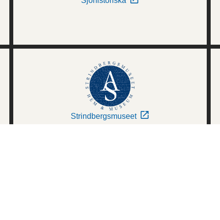
Sjöhistoriska
Strindbergsmuseet