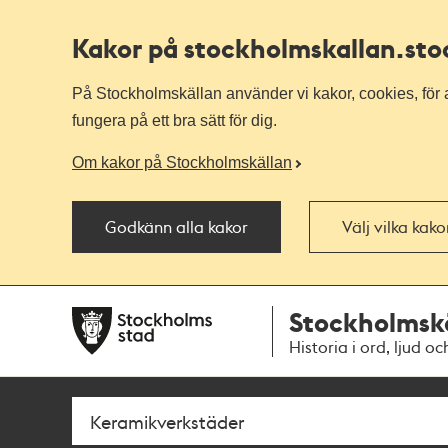
Kakor på stockholmskallan
.st
På Stockholmskällan använder vi kakor, cookies, för a
fungera på ett bra sätt för dig.
Om kakor på Stockholmskällan
Godkänn alla kakor
Välj vilka kak
Till
Till
Stockholmsk
navigationen
huvudinnehållet
Historia i ord, ljud oc
Sök
Fritextsök