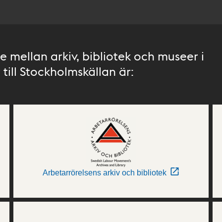
 mellan arkiv, bibliotek och museer i
till Stockholmskällan är:
Arbetarrörelsens arkiv och bibliotek