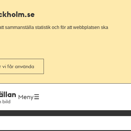
ockholm.se
tt sammanställa statistik och för att webbplatsen ska
or vi får använda
ällan
Meny
h bild