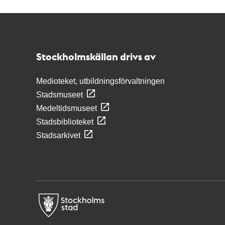
Kontakt
Stockholmskällan
Stockholmskällan drivs av
Medioteket, utbildningsförvaltningen
Stadsmuseet
Medeltidsmuseet
Stadsbiblioteket
Stadsarkivet