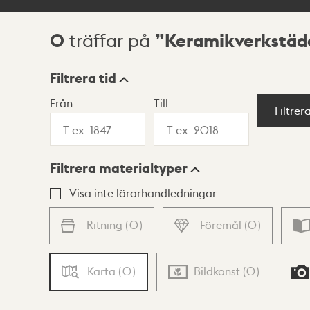
0
Keramikverkstäd
träffar på
Sökresultat
Filtrera tid
Från
Till
Visningsläge
Filtrer
Filtrera materialtyper
Lista
Karta
Visa inte lärarhandledningar
Ritning
(
0
)
Föremål
(
0
)
Karta
(
0
)
Bildkonst
(
0
)