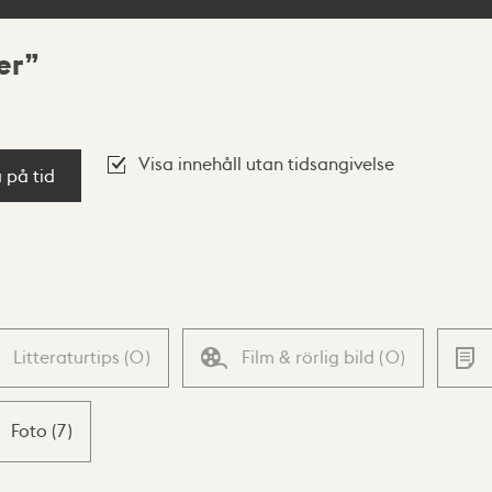
er
Visa innehåll utan tidsangivelse
a på tid
Litteraturtips
(
0
)
Film & rörlig bild
(
0
)
Foto
(
7
)