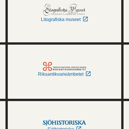
Litografiska museet
Riksantikvarieämbetet