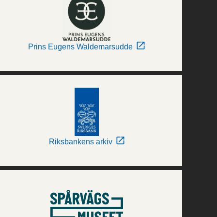
Prins Eugens Waldemarsudde
Riksbankens arkiv