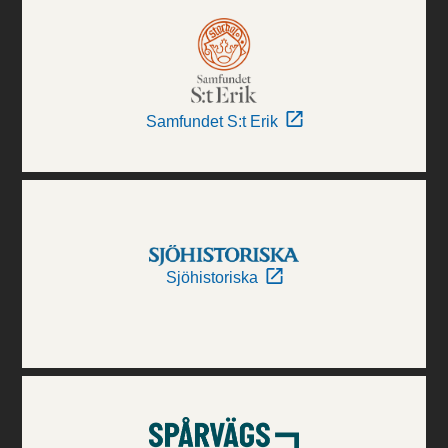
Samfundet S:t Erik
Sjöhistoriska