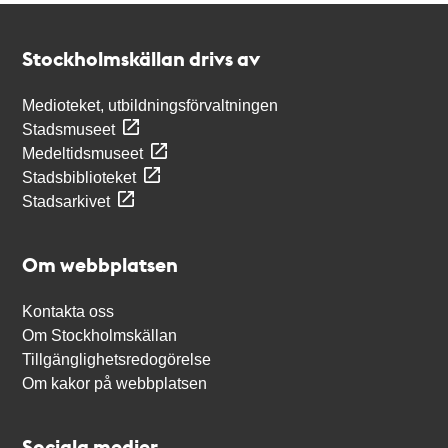
Kontakt
Stockholmskällan
Stockholmskällan drivs av
Medioteket, utbildningsförvaltningen
Stadsmuseet
Medeltidsmuseet
Stadsbiblioteket
Stadsarkivet
Om webbplatsen
Kontakta oss
Om Stockholmskällan
Tillgänglighetsredogörelse
Om kakor på webbplatsen
Sociala medier