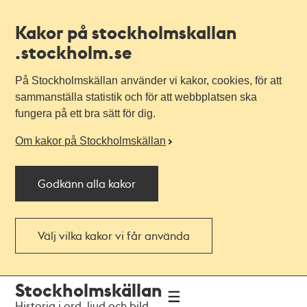
Kakor på stockholmskallan
.stockholm.se
På Stockholmskällan använder vi kakor, cookies, för att
sammanställa statistik och för att webbplatsen ska
fungera på ett bra sätt för dig.
Om kakor på Stockholmskällan
Godkänn alla kakor
Välj vilka kakor vi får använda
Till
Till
Stockholmskällan
navigationen
huvudinnehållet
Historia i ord, ljud och bild