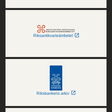
Riksantikvarieämbetet
Riksbankens arkiv