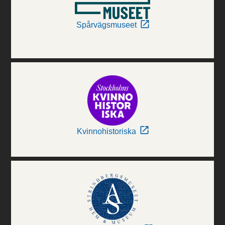
Spårvägsmuseet
Kvinnohistoriska