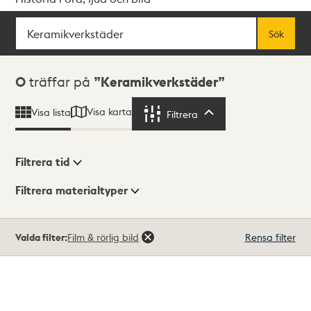
Sök
Fritextsök
Sök
Sökresultat
0
träffar på
Keramikverkstäder
Visa karta
Visa lista
Filtrera
Filtrera
Filtrera tid
Filtrera materialtyper
Visningsläge
Totalt
Valda filter:
Film & rörlig bild
Rensa filter
0
träffar
Lista
Karta