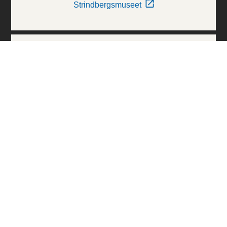
Strindbergsmuseet
Thielska Galleriet
Världskulturmuseerna