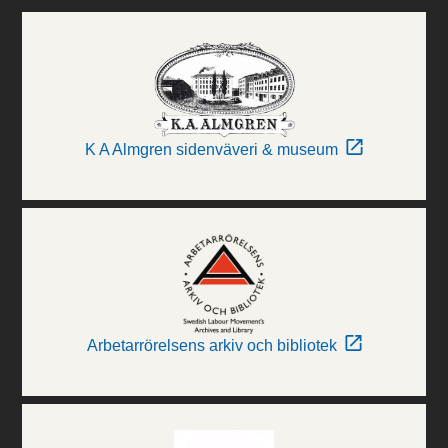
K A Almgren sidenväveri & museum
Arbetarrörelsens arkiv och bibliotek