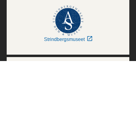
Strindbergsmuseet
Thielska Galleriet