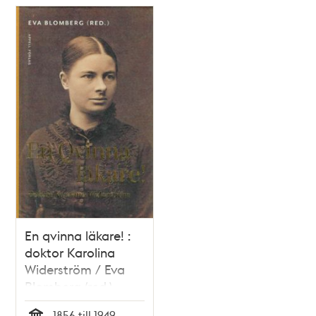
En qvinna läkare! :
doktor Karolina
Widerström / Eva
Blomberg (red.)
1856 till 1949