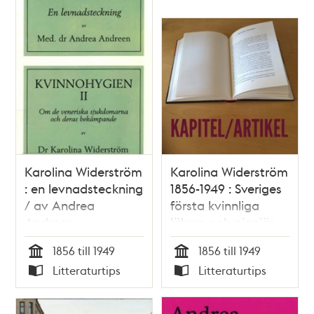
Karolina Widerström
Karolina Widerström
: en levnadsteckning
1856-1949 : Sveriges
/ av Andrea
första kvinnliga
Andreen
läkare och pionjär
inom
1856 till 1949
1856 till 1949
sexualupplysningen
Tid
Tid
Litteraturtips
Litteraturtips
/ Magnus Ullman
Typ
Typ