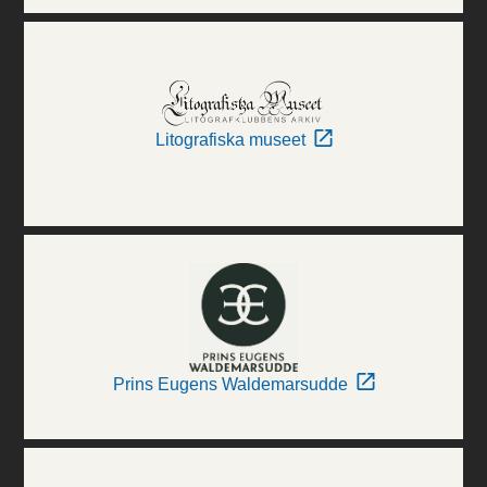
Litografiska museet
Prins Eugens Waldemarsudde