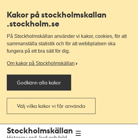
Kakor på stockholmskallan
.stockholm.se
På Stockholmskällan använder vi kakor, cookies, för att
sammanställa statistik och för att webbplatsen ska
fungera på ett bra sätt för dig.
Om kakor på Stockholmskällan
Godkänn alla kakor
Välj vilka kakor vi får använda
Till
Till
Stockholmskällan
navigationen
huvudinnehållet
Historia i ord, ljud och bild