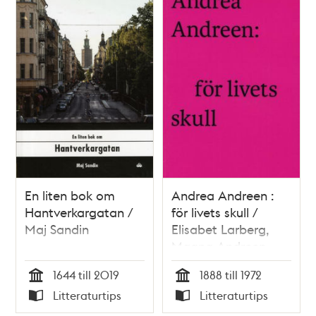
En liten bok om
Andrea Andreen :
Hantverkargatan /
för livets skull /
Maj Sandin
Elisabet Larberg,
Magna Andreen
Sachs
1644 till 2019
1888 till 1972
Tid
Tid
Litteraturtips
Litteraturtips
Typ
Typ