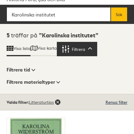
Sök
Fritextsök
Sök
Sökresultat
5
träffar på
Karolinska institutet
Visa karta
Visa lista
Filtrera
Filtrera
Filtrera tid
Filtrera materialtyper
Visningsläge
Totalt
Valda filter:
Litteraturtips
Rensa filter
5
träffar
Lista
Karta