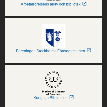
Arbetarrörelsens arkiv och bibliotek
Föreningen Stockholms Företagsminnen
Kungliga Biblioteket