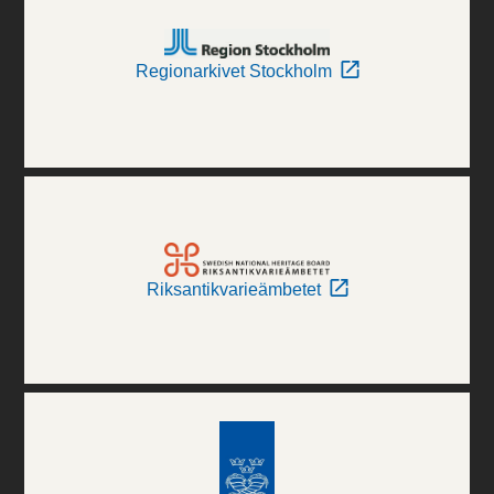
Regionarkivet Stockholm
Riksantikvarieämbetet