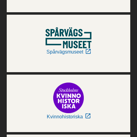
Spårvägsmuseet
Kvinnohistoriska