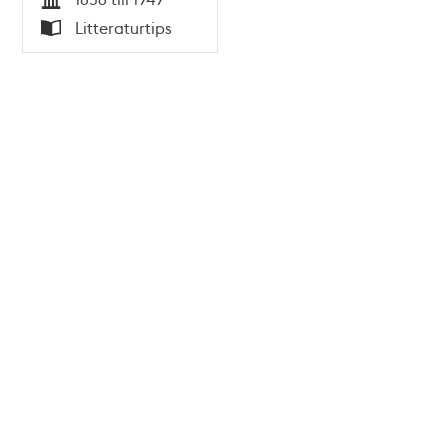
Tid
Litteraturtips
Typ