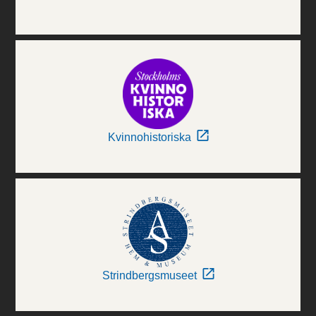
Kvinnohistoriska
Strindbergsmuseet