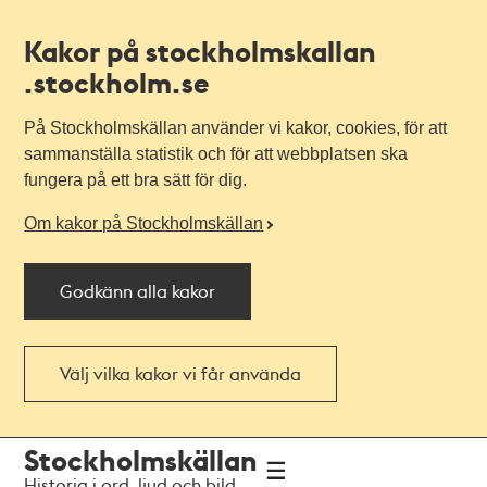
Kakor på stockholmskallan
.stockholm.se
På Stockholmskällan använder vi kakor, cookies, för att
sammanställa statistik och för att webbplatsen ska
fungera på ett bra sätt för dig.
Om kakor på Stockholmskällan
Godkänn alla kakor
Välj vilka kakor vi får använda
Till
Till
Stockholmskällan
navigationen
huvudinnehållet
Historia i ord, ljud och bild