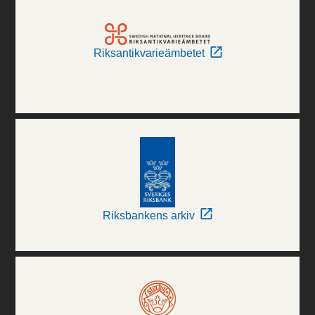
Riksantikvarieämbetet
Riksbankens arkiv