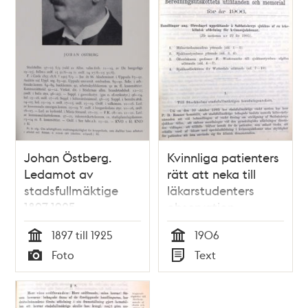
Johan Östberg.
Kvinnliga patienters
Ledamot av
rätt att neka till
stadsfullmäktige
läkarstudenters
1897-1925
observation -
debatt i
1897 till 1925
1906
stadsfullmäktige
Tid
Tid
Foto
Text
1906
Typ
Typ