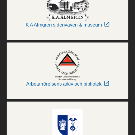
K A Almgren sidenväveri & museum
Arbetarrörelsens arkiv och bibliotek