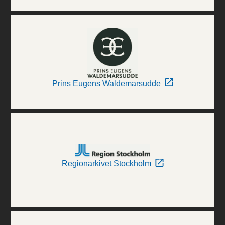
Prins Eugens Waldemarsudde
Regionarkivet Stockholm