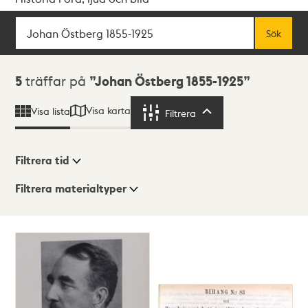
Sök
Fritextsök
Sök
Sökresultat
5
träffar på
Johan Östberg 1855-1925
Visa karta
Visa lista
Filtrera
Filtrera
Filtrera tid
Filtrera materialtyper
Visningsläge
Totalt
5
träffar
Lista
Karta