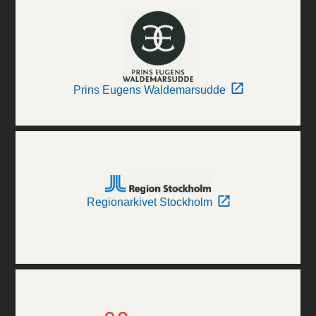
Prins Eugens Waldemarsudde
Regionarkivet Stockholm