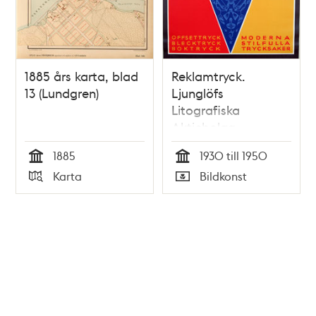
1885 års karta, blad
Reklamtryck.
13 (Lundgren)
Ljunglöfs
Litografiska
Aktiebolag
1885
1930 till 1950
Tid
Tid
Karta
Bildkonst
Typ
Typ