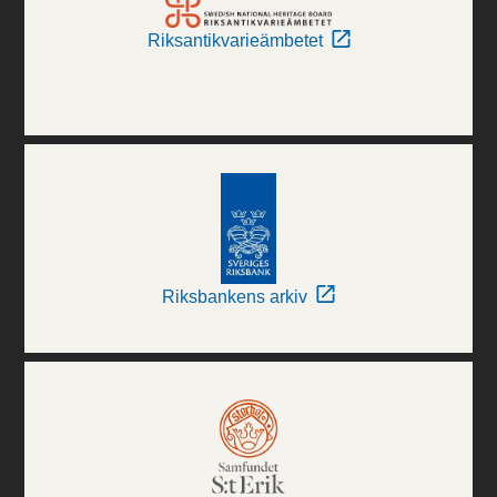
Riksantikvarieämbetet
Riksbankens arkiv