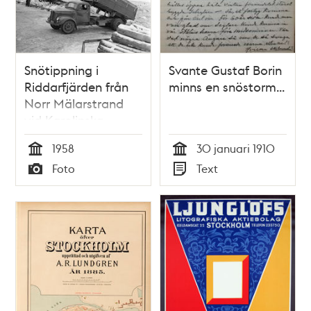
Snötippning i
Svante Gustaf Borin
Riddarfjärden från
minns en snöstorm...
Norr Mälarstrand
vid Karolinska
institutet
1958
30 januari 1910
Tid
Tid
Foto
Text
Typ
Typ