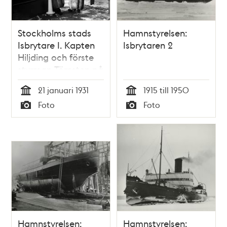
Stockholms stads
Hamnstyrelsen:
Isbrytare I. Kapten
Isbrytaren 2
Hiljding och förste
styrman Törnsten på
däck
21 januari 1931
1915 till 1950
Tid
Tid
Foto
Foto
Typ
Typ
Hamnstyrelsen:
Hamnstyrelsen: