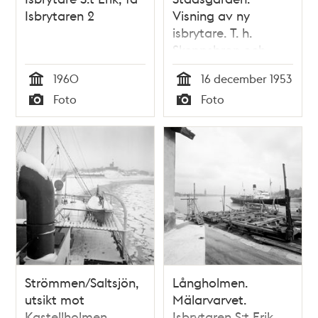
Isbrytaren 2
Visning av ny
isbrytare. T. h.
Skeppsbron och
Tyska kyrkans
1960
16 december 1953
kyrktorn
Tid
Tid
Foto
Foto
Typ
Typ
Strömmen/Saltsjön,
Långholmen.
utsikt mot
Mälarvarvet.
Kastellholmen.
Isbrytaren S:t Erik