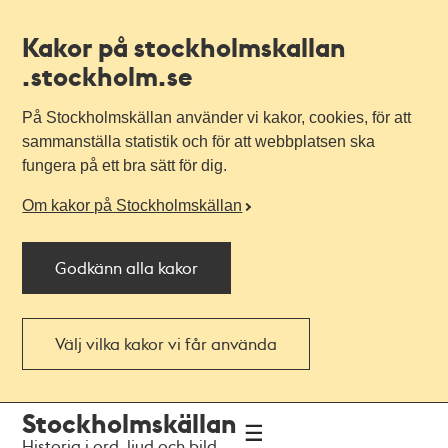
Kakor på stockholmskallan
.stockholm.se
På Stockholmskällan använder vi kakor, cookies, för att
sammanställa statistik och för att webbplatsen ska
fungera på ett bra sätt för dig.
Om kakor på Stockholmskällan
Godkänn alla kakor
Välj vilka kakor vi får använda
Till
Till
Stockholmskällan
navigationen
huvudinnehållet
Historia i ord, ljud och bild