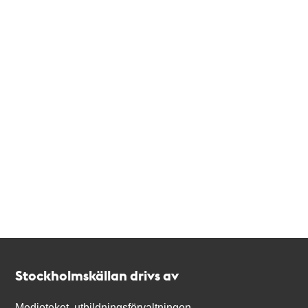
Kontakt
Stockholmskällan
Stockholmskällan drivs av
Medioteket, utbildningsförvaltningen