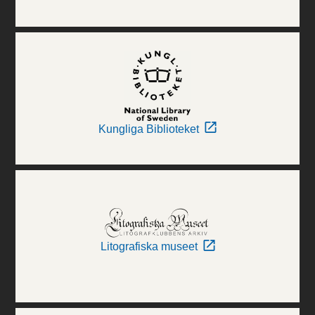
Kungliga Biblioteket
Litografiska museet