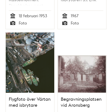
Stockholms eget
isbrytarfartyg
12 februari 1953
1967
"Isbrytaren II",
Tid
Tid
Foto
Foto
aktern
Typ
Typ
Flygfoto över Värtan
Begravningsplatsen
med isbrytare
vid Aronsberg