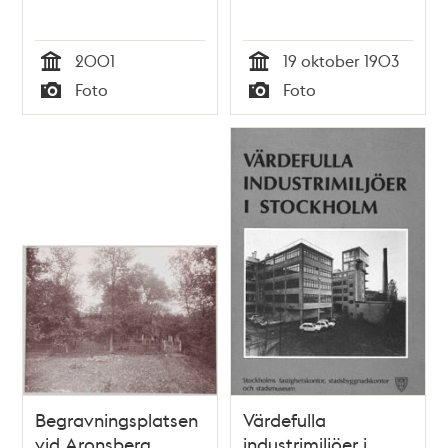
2001
19 oktober 1903
Tid
Tid
Foto
Foto
Typ
Typ
Begravningsplatsen
Värdefulla
vid Aronsberg
industrimiljöer i