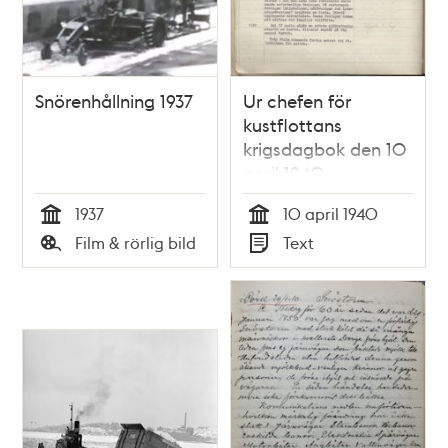
Snörenhållning 1937
Ur chefen för
kustflottans
krigsdagbok den 10
april 1940
1937
10 april 1940
Tid
Tid
Film & rörlig bild
Text
Typ
Typ