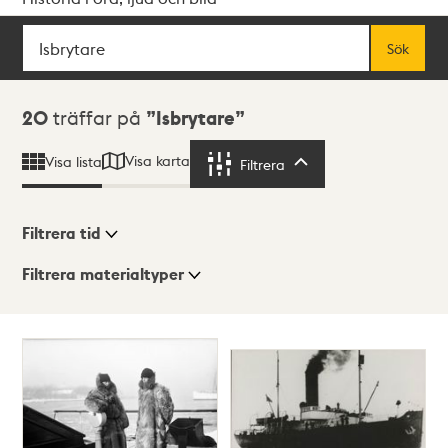
Sök
Fritextsök
Sök
Sökresultat
20
träffar på
Isbrytare
Visa karta
Visa lista
Filtrera
Filtrera
Filtrera tid
Filtrera materialtyper
Visningsläge
Totalt
20
träffar
Lista
Karta