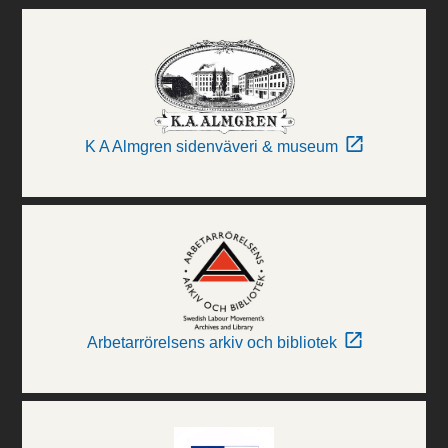
K A Almgren sidenväveri & museum
Arbetarrörelsens arkiv och bibliotek