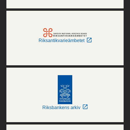
Riksantikvarieämbetet
Riksbankens arkiv