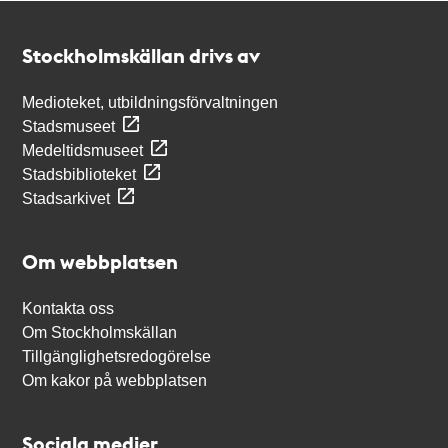
Kontakt
Stockholmskällan
Stockholmskällan drivs av
Medioteket, utbildningsförvaltningen
Stadsmuseet
Medeltidsmuseet
Stadsbiblioteket
Stadsarkivet
Om webbplatsen
Kontakta oss
Om Stockholmskällan
Tillgänglighetsredogörelse
Om kakor på webbplatsen
Sociala medier