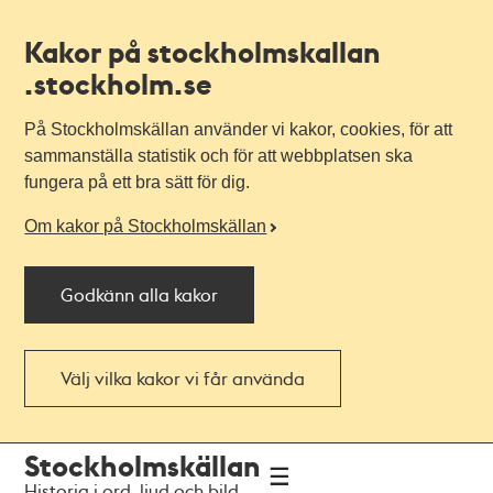
Kakor på stockholmskallan
.stockholm.se
På Stockholmskällan använder vi kakor, cookies, för att
sammanställa statistik och för att webbplatsen ska
fungera på ett bra sätt för dig.
Om kakor på Stockholmskällan
Godkänn alla kakor
Välj vilka kakor vi får använda
Till
Till
Stockholmskällan
navigationen
huvudinnehållet
Historia i ord, ljud och bild