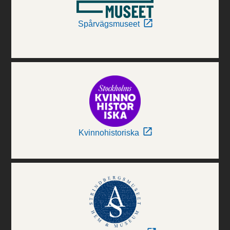
Spårvägsmuseet
Kvinnohistoriska