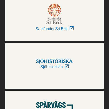
Samfundet S:t Erik
Sjöhistoriska