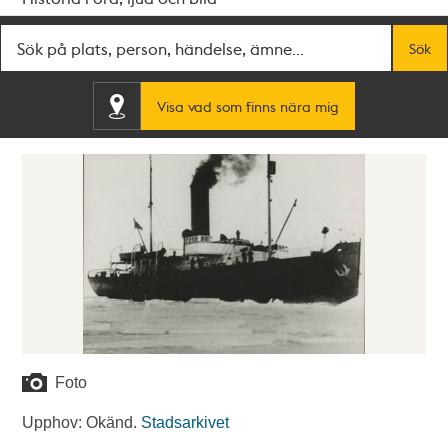
Fritextsök
Sök
Visa vad som finns nära mig
Foto
Upphov: Okänd.
Stadsarkivet