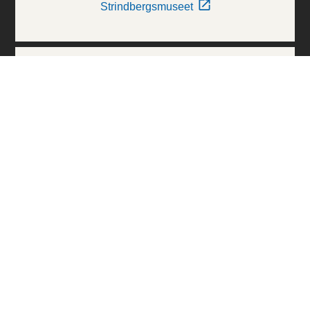
Strindbergsmuseet
Thielska Galleriet
Världskulturmuseerna