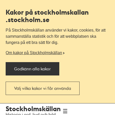
Kakor på stockholmskallan
.stockholm.se
På Stockholmskällan använder vi kakor, cookies, för att
sammanställa statistik och för att webbplatsen ska
fungera på ett bra sätt för dig.
Om kakor på Stockholmskällan
Godkänn alla kakor
Välj vilka kakor vi får använda
Till
Till
Stockholmskällan
navigationen
huvudinnehållet
Historia i ord, ljud och bild