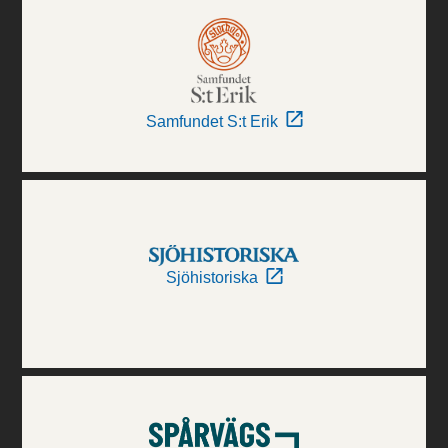
Samfundet S:t Erik
Sjöhistoriska