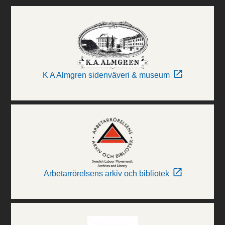
K A Almgren sidenväveri & museum
Arbetarrörelsens arkiv och bibliotek