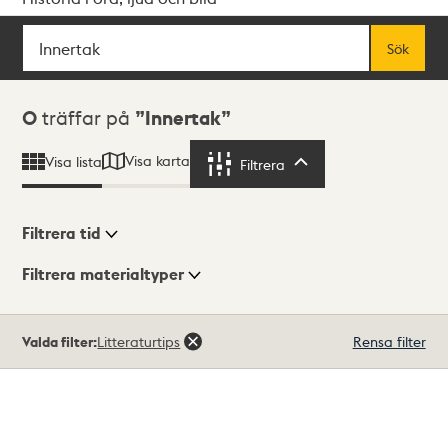
Sök
Fritextsök
Sök
Sökresultat
0
träffar på
Innertak
Visa karta
Visa lista
Filtrera
Filtrera
Filtrera tid
Filtrera materialtyper
Visningsläge
Totalt
Valda filter:
Litteraturtips
Rensa filter
0
träffar
Lista
Karta