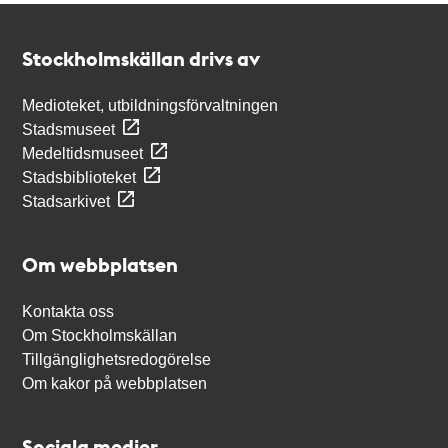
Kontakt
Stockholmskällan
Stockholmskällan drivs av
Medioteket, utbildningsförvaltningen
Stadsmuseet
Medeltidsmuseet
Stadsbiblioteket
Stadsarkivet
Om webbplatsen
Kontakta oss
Om Stockholmskällan
Tillgänglighetsredogörelse
Om kakor på webbplatsen
Sociala medier