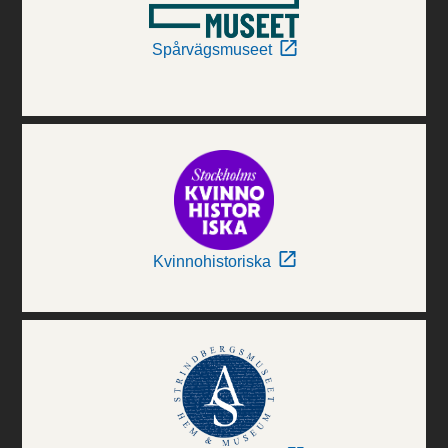
Spårvägsmuseet
Kvinnohistoriska