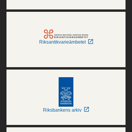
Riksantikvarieämbetet
Riksbankens arkiv