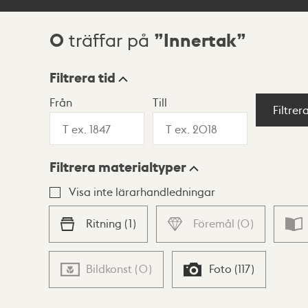
0
Innertak
träffar på
Sökresultat
Filtrera tid
Från
Till
Visningsläge
Filtrer
Filtrera materialtyper
Lista
Karta
Visa inte lärarhandledningar
Ritning
(
1
)
Föremål
(
0
)
Bildkonst
(
0
)
Foto
(
117
)