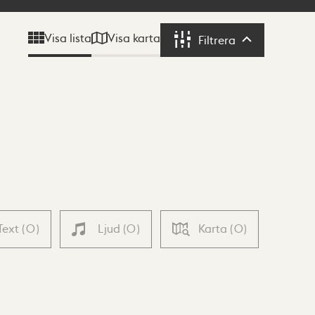
Visa karta
Visa lista
Filtrera
Filtrera
Text
(
0
)
Ljud
(
0
)
Karta
(
0
)