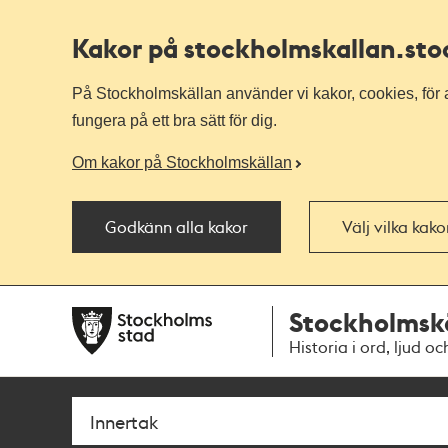
Kakor på stockholmskallan
.st
På Stockholmskällan använder vi kakor, cookies, för a
fungera på ett bra sätt för dig.
Om kakor på Stockholmskällan
Godkänn alla kakor
Välj vilka kak
Till
Till
Stockholmsk
navigationen
huvudinnehållet
Historia i ord, ljud oc
Sök
Fritextsök