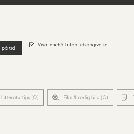
Visa innehåll utan tidsangivelse
a på tid
Litteraturtips
(
0
)
Film & rörlig bild
(
0
)