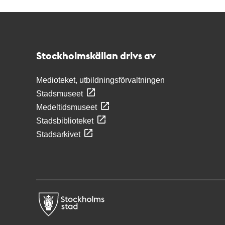
Kontakt
Stockholmskällan
Stockholmskällan drivs av
Medioteket, utbildningsförvaltningen
Stadsmuseet
Medeltidsmuseet
Stadsbiblioteket
Stadsarkivet