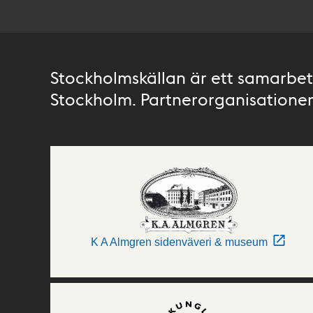
Stockholmskällan är ett samarbete
Stockholm. Partnerorganisationer 
K A Almgren sidenväveri & museum