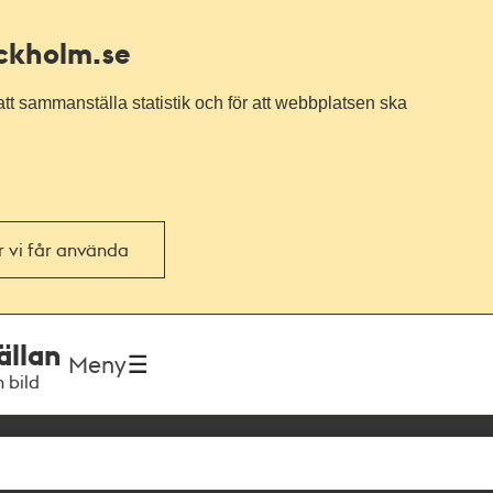
ockholm.se
tt sammanställa statistik och för att webbplatsen ska
or vi får använda
ällan
Meny
h bild