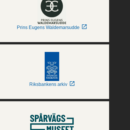
Prins Eugens Waldemarsudde
Riksbankens arkiv