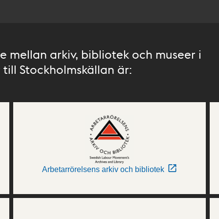
 mellan arkiv, bibliotek och museer i
till Stockholmskällan är:
Arbetarrörelsens arkiv och bibliotek