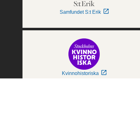
Samfundet S:t Erik
Kvinnohistoriska
Världskulturmuseerna