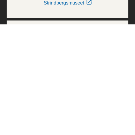
Strindbergsmuseet
Thielska Galleriet
Världskulturmuseerna