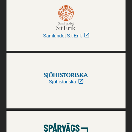
Samfundet S:t Erik
Sjöhistoriska