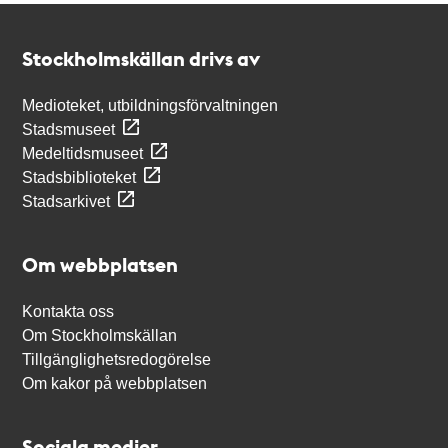
Kontakt
Stockholmskällan
Stockholmskällan drivs av
Medioteket, utbildningsförvaltningen
Stadsmuseet
Medeltidsmuseet
Stadsbiblioteket
Stadsarkivet
Om webbplatsen
Kontakta oss
Om Stockholmskällan
Tillgänglighetsredogörelse
Om kakor på webbplatsen
Sociala medier