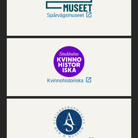
Spårvägsmuseet
Kvinnohistoriska