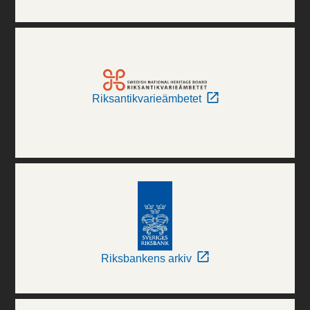
Riksantikvarieämbetet
Riksbankens arkiv