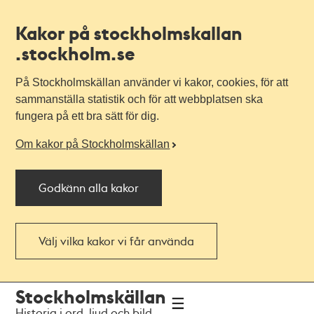
Kakor på stockholmskallan
.stockholm.se
På Stockholmskällan använder vi kakor, cookies, för att
sammanställa statistik och för att webbplatsen ska
fungera på ett bra sätt för dig.
Om kakor på Stockholmskällan
Godkänn alla kakor
Välj vilka kakor vi får använda
Till
Till
Stockholmskällan
navigationen
huvudinnehållet
Historia i ord, ljud och bild