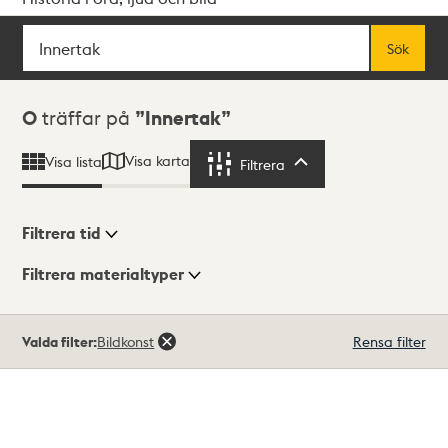
Sök
Fritextsök
Sök
Sökresultat
0
träffar på
Innertak
Visa karta
Visa lista
Filtrera
Filtrera
Filtrera tid
Filtrera materialtyper
Visningsläge
Totalt
Valda filter:
Bildkonst
Rensa filter
0
träffar
Lista
Karta