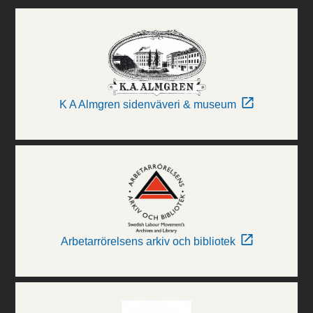
K A Almgren sidenväveri & museum
Arbetarrörelsens arkiv och bibliotek