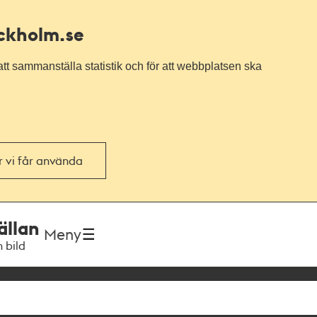
ockholm.se
tt sammanställa statistik och för att webbplatsen ska
or vi får använda
ällan
Meny
h bild