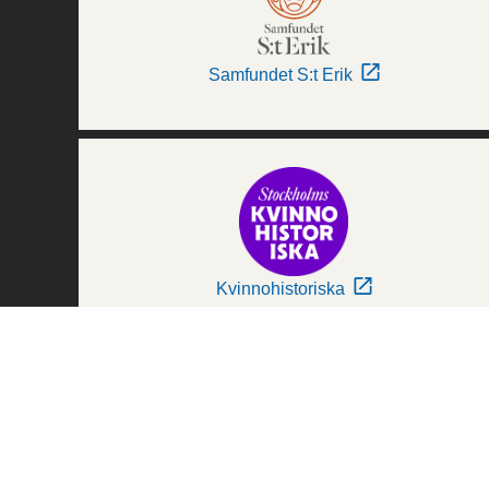
Samfundet S:t Erik
Kvinnohistoriska
Världskulturmuseerna