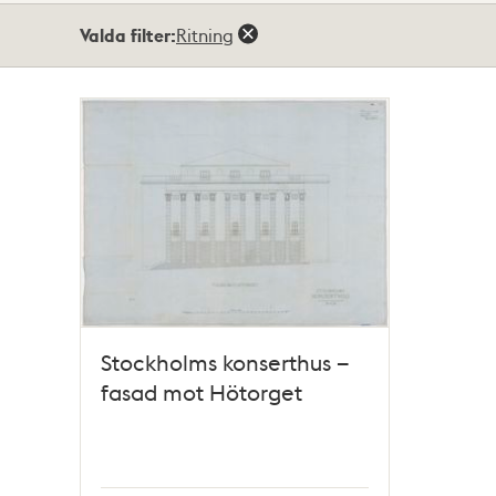
Totalt
Valda filter:
Ritning
1
träffar
Stockholms konserthus –
fasad mot Hötorget