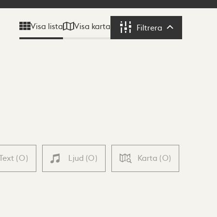
Visa karta
Visa lista
Filtrera
Filtrera
Text
(
0
)
Ljud
(
0
)
Karta
(
0
)