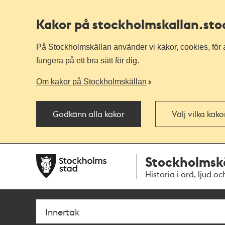
Kakor på stockholmskallan
.st
På Stockholmskällan använder vi kakor, cookies, för a
fungera på ett bra sätt för dig.
Om kakor på Stockholmskällan
Godkänn alla kakor
Välj vilka kak
Till
Till
Stockholmsk
navigationen
huvudinnehållet
Historia i ord, ljud oc
Sök
Fritextsök