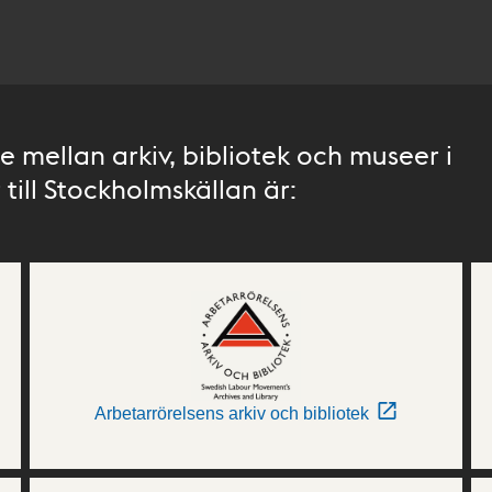
 mellan arkiv, bibliotek och museer i
till Stockholmskällan är:
Arbetarrörelsens arkiv och bibliotek