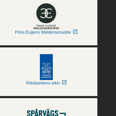
Prins Eugens Waldemarsudde
Riksbankens arkiv