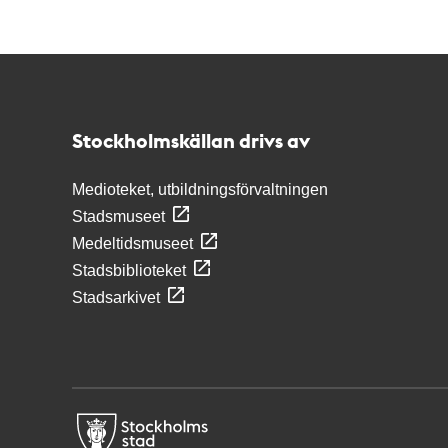
Kontakt
Stockholmskällan
Stockholmskällan drivs av
Medioteket, utbildningsförvaltningen
Stadsmuseet
Medeltidsmuseet
Stadsbiblioteket
Stadsarkivet