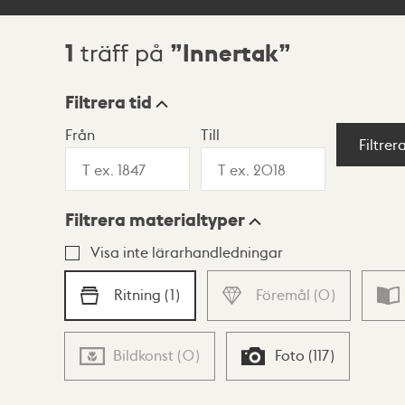
1
Innertak
träff på
Sökresultat
Filtrera tid
Från
Till
Visningsläge
Filtrer
Filtrera materialtyper
Lista
Karta
Visa inte lärarhandledningar
Ritning
(
1
)
Föremål
(
0
)
Bildkonst
(
0
)
Foto
(
117
)