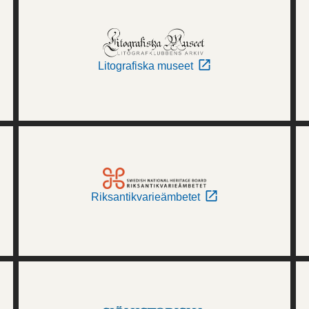
Litografiska museet
Riksantikvarieämbetet