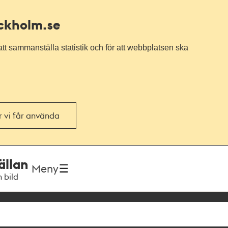
ockholm.se
tt sammanställa statistik och för att webbplatsen ska
or vi får använda
ällan
Meny
h bild