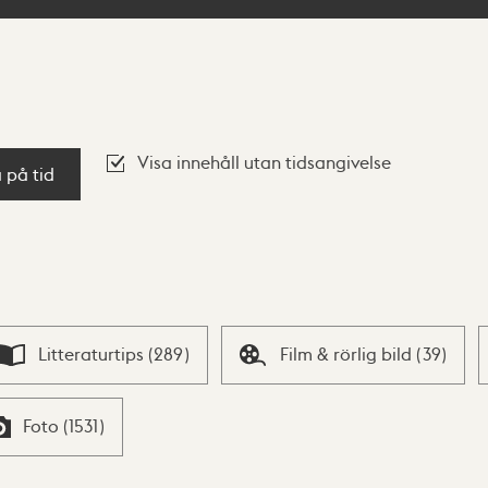
Visa innehåll utan tidsangivelse
a på tid
Litteraturtips
(
289
)
Film & rörlig bild
(
39
)
Foto
(
1531
)