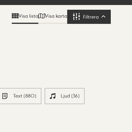
Visa karta
Visa lista
Filtrera
Filtrera
Text
(
880
)
Ljud
(
36
)