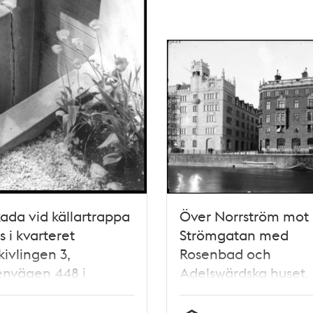
kada vid källartrappa
Över Norrström mot
us i kvarteret
Strömgatan med
kivlingen 3,
Rosenbad och
envägen 448 i
Adelswärdska huset.
edes
tugeområde