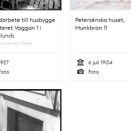
arbete till husbygge
Petersénska huset,
rteret Vaggan 1 i
Munkbron 11
lunds
tugeområde
1927
6 juli 1904
Tid
Foto
Foto
Typ