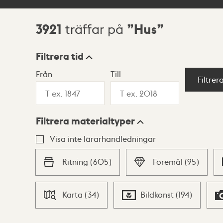
3921
Hus
träffar på
Sökresultat
Filtrera tid
Från
Till
Visningsläge
Filtrer
Filtrera materialtyper
Lista
Karta
Visa inte lärarhandledningar
Ritning
(
605
)
Föremål
(
95
)
Karta
(
34
)
Bildkonst
(
194
)