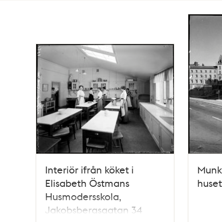
Totalt
3921
träffar
Interiör ifrån köket i
Munkb
Elisabeth Östmans
huset
Husmodersskola,
Jakobsbergsgatan 34