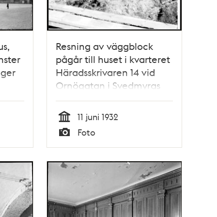
us,
Resning av väggblock
nster
pågår till huset i kvarteret
öger
Häradsskrivaren 14 vid
Ornögatan i Svedmyras
småstugeområde
11 juni 1932
Tid
Foto
Typ