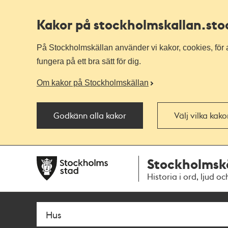
Kakor på stockholmskallan
.st
På Stockholmskällan använder vi kakor, cookies, för a
fungera på ett bra sätt för dig.
Om kakor på Stockholmskällan
Godkänn alla kakor
Välj vilka kak
Till
Till
Stockholmsk
navigationen
huvudinnehållet
Historia i ord, ljud oc
Sök
Fritextsök