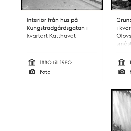
Interiör från hus på
Grund
Kungsträdgårdsgatan i
i kva
kvartert Katthavet
Olovs
smås
1880 till 1920
Tid
Tid
Foto
Typ
Typ