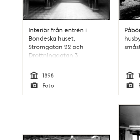
Interiör från entrén i
Påbör
Bondeska huset,
husb
Strömgatan 22 och
smås
Drottninggatan 3
1898
Tid
Tid
Foto
Typ
Typ