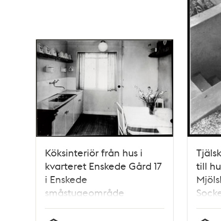
Köksinteriör från hus i
Tjäls
kvarteret Enskede Gård 17
till h
i Enskede
Mjöls
småstugeområde
Sock
Ensk
smås