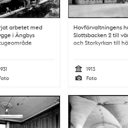
jat arbetet med
Hovförvaltningens h
ygge i Ängbys
Slottsbacken 2 till vä
tugeområde
och Storkyrkan till h
1931
1913
Tid
Foto
Foto
Typ