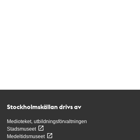
Kontakt
Stockholmskällan
Stockholmskällan drivs av
Medioteket, utbildningsförvaltningen
Stadsmuseet
Medeltidsmuseet