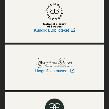
Kungliga Biblioteket
Litografiska museet