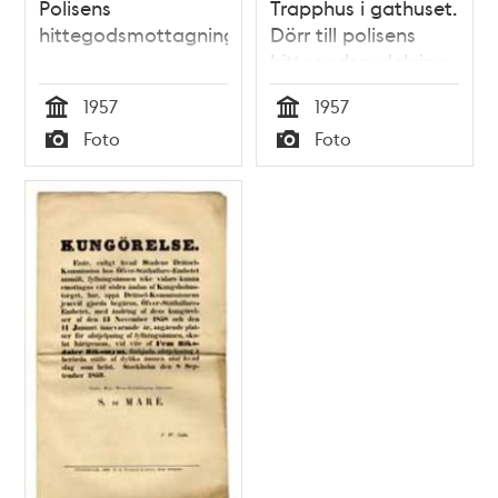
Polisens
Trapphus i gathuset.
hittegodsmottagning
Dörr till polisens
hittegodsavdelning
1957
1957
Tid
Tid
Foto
Foto
Typ
Typ