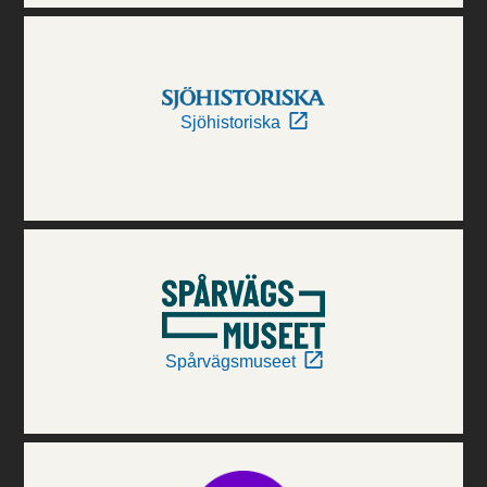
Sjöhistoriska
Spårvägsmuseet