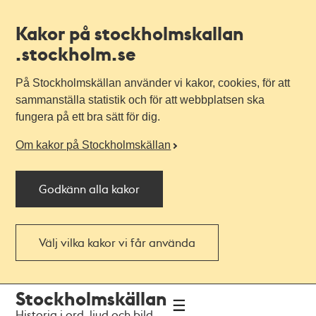
Kakor på stockholmskallan
.stockholm.se
På Stockholmskällan använder vi kakor, cookies, för att
sammanställa statistik och för att webbplatsen ska
fungera på ett bra sätt för dig.
Om kakor på Stockholmskällan
Godkänn alla kakor
Välj vilka kakor vi får använda
Till
Till
Stockholmskällan
navigationen
huvudinnehållet
Historia i ord, ljud och bild