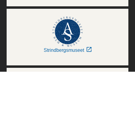
Strindbergsmuseet
Thielska Galleriet