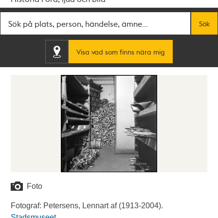
Fritextsök
Sök
Visa vad som finns nära mig
Foto
Fotograf: Petersens, Lennart af (1913-2004).
Stadsmuseet