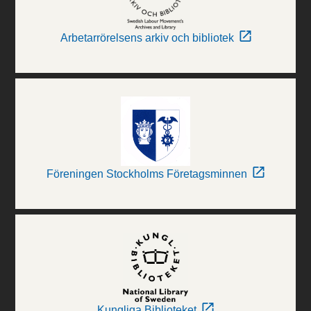
Arbetarrörelsens arkiv och bibliotek
Föreningen Stockholms Företagsminnen
Kungliga Biblioteket