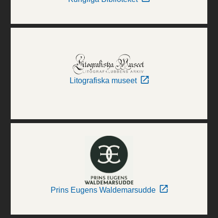
Litografiska museet
Prins Eugens Waldemarsudde