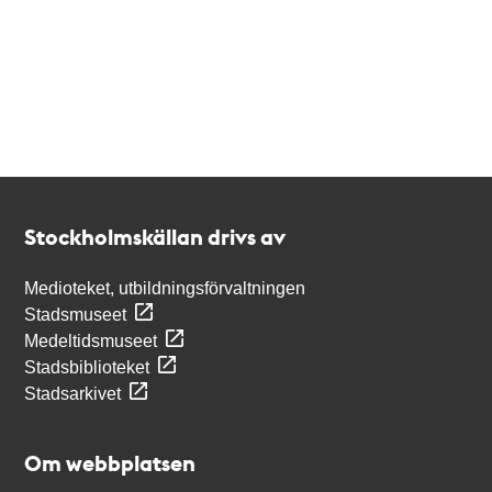
Kontakt
Stockholmskällan
Stockholmskällan drivs av
Medioteket, utbildningsförvaltningen
Stadsmuseet
Medeltidsmuseet
Stadsbiblioteket
Stadsarkivet
Om webbplatsen