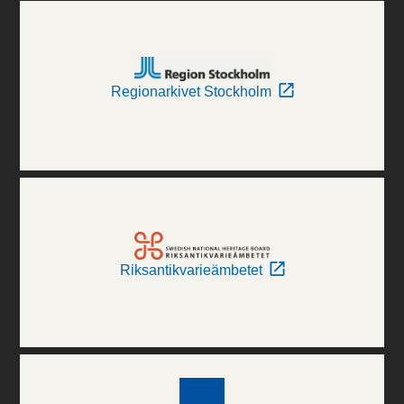
Regionarkivet Stockholm
Riksantikvarieämbetet