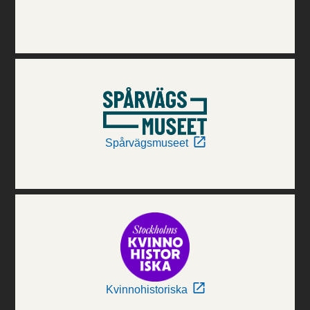
Spårvägsmuseet
Kvinnohistoriska