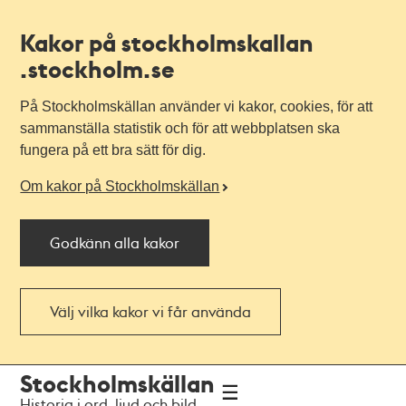
Kakor på stockholmskallan
.stockholm.se
På Stockholmskällan använder vi kakor, cookies, för att
sammanställa statistik och för att webbplatsen ska
fungera på ett bra sätt för dig.
Om kakor på Stockholmskällan
Godkänn alla kakor
Välj vilka kakor vi får använda
Till
Till
Stockholmskällan
navigationen
huvudinnehållet
Historia i ord, ljud och bild