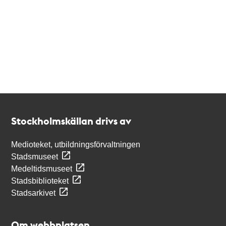
Kontakt
Stockholmskällan
Stockholmskällan drivs av
Medioteket, utbildningsförvaltningen
Stadsmuseet
Medeltidsmuseet
Stadsbiblioteket
Stadsarkivet
Om webbplatsen