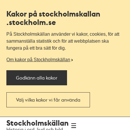
Kakor på stockholmskallan
.stockholm.se
På Stockholmskällan använder vi kakor, cookies, för att
sammanställa statistik och för att webbplatsen ska
fungera på ett bra sätt för dig.
Om kakor på Stockholmskällan
Godkänn alla kakor
Välj vilka kakor vi får använda
Till
Till
Stockholmskällan
navigationen
huvudinnehållet
Historia i ord, ljud och bild