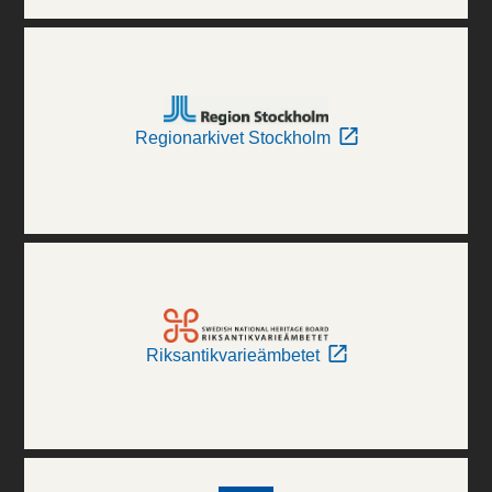
Regionarkivet Stockholm
Riksantikvarieämbetet