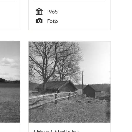
1965
Tid
Foto
Typ
Uthus i Akalla by