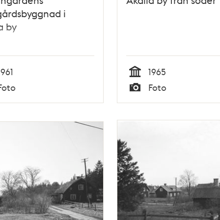
årdsbyggnad i
a by
1961
1965
Tid
Foto
Foto
Typ