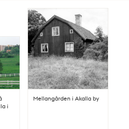
å
Mellangården i Akalla by
la i