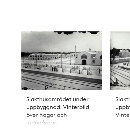
Totalt
20
träffar
Slakthusområdet under
Slak
uppbyggnad. Vinterbild
uppby
över hagar och
Vinte
ladugårdar.