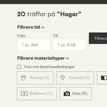
20
Hagar
träffar på
Sökresultat
Filtrera tid
Från
Till
Visningsläge
Filtrer
Filtrera materialtyper
Lista
Karta
Visa inte lärarhandledningar
Ritning
(
0
)
Föremål
(
0
)
Bildkonst
(
0
)
Foto
(
15
)