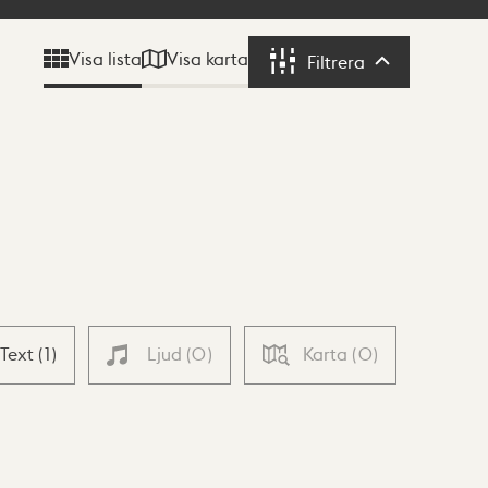
Visa karta
Visa lista
Filtrera
Filtrera
Text
(
1
)
Ljud
(
0
)
Karta
(
0
)