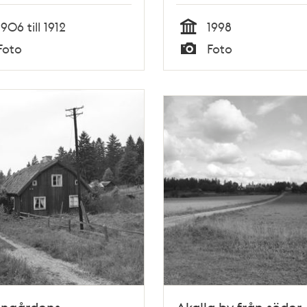
1906 till 1912
1998
Tid
Foto
Foto
Typ
angårdens
Akalla by från söder