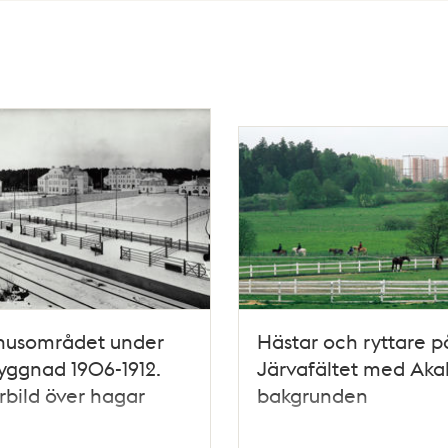
thusområdet under
Hästar och ryttare p
ggnad 1906-1912.
Järvafältet med Akal
rbild över hagar
bakgrunden