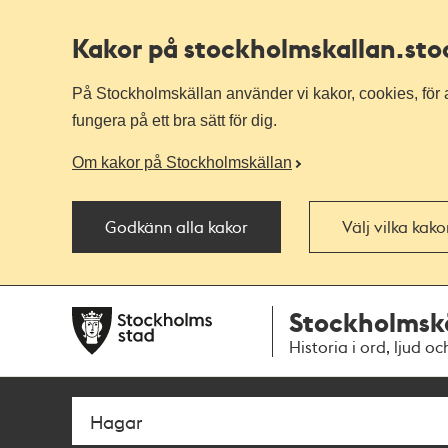
Kakor på stockholmskallan
.st
På Stockholmskällan använder vi kakor, cookies, för a
fungera på ett bra sätt för dig.
Om kakor på Stockholmskällan
Godkänn alla kakor
Välj vilka kak
Till
Till
Stockholmsk
navigationen
huvudinnehållet
Historia i ord, ljud oc
Sök
Fritextsök