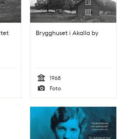
ltet
Brygghuset i Akalla by
1968
Tid
Foto
Typ