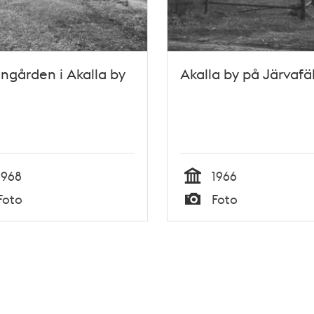
ngården i Akalla by
Akalla by på Järvafä
1968
1966
Tid
Foto
Foto
Typ