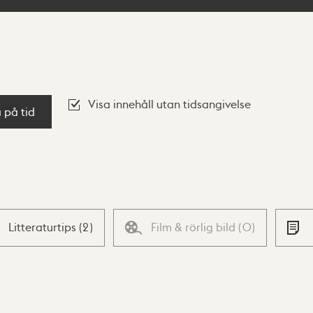
Visa innehåll utan tidsangivelse
a på tid
Litteraturtips
(
2
)
Film & rörlig bild
(
0
)