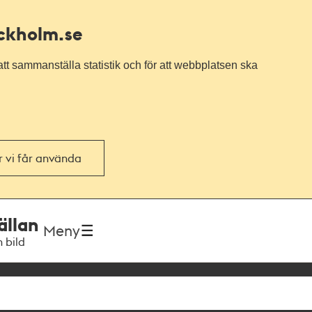
ockholm.se
tt sammanställa statistik och för att webbplatsen ska
or vi får använda
ällan
Meny
h bild