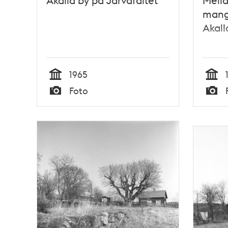
mang
Akall
1965
Tid
Tid
Foto
Typ
Typ