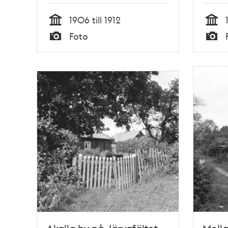
1906 till 1912
Tid
Tid
Foto
Typ
Typ
Akalla by på Järvafältet
Mell