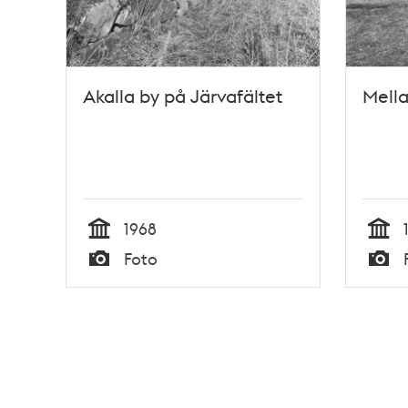
Akalla by på Järvafältet
Mella
1968
Tid
Tid
Foto
Typ
Typ