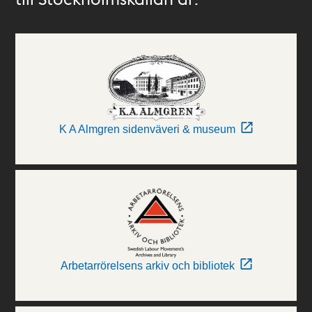
K A Almgren sidenväveri & museum
Arbetarrörelsens arkiv och bibliotek