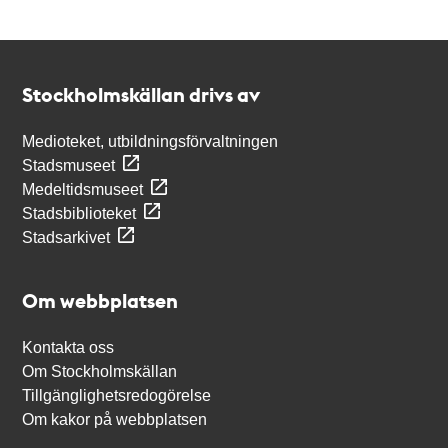
Kontakt
Stockholmskällan
Stockholmskällan drivs av
Medioteket, utbildningsförvaltningen
Stadsmuseet
Medeltidsmuseet
Stadsbiblioteket
Stadsarkivet
Om webbplatsen
Kontakta oss
Om Stockholmskällan
Tillgänglighetsredogörelse
Om kakor på webbplatsen