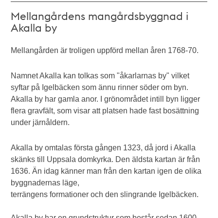
Mellangårdens mangårdsbyggnad i
Akalla by
Mellangården är troligen uppförd mellan åren 1768-70.
Namnet Akalla kan tolkas som "åkarlarnas by" vilket
syftar på Igelbäcken som ännu rinner söder om byn.
Akalla by har gamla anor. I grönområdet intill byn ligger
flera gravfält, som visar att platsen hade fast bosättning
under järnåldern.
Akalla by omtalas första gången 1323, då jord i Akalla
skänks till Uppsala domkyrka. Den äldsta kartan är från
1636. Än idag känner man från den kartan igen de olika
byggnadernas läge,
terrängens formationer och den slingrande Igelbäcken.
Akalla by har en grundstruktur som består sedan 1600-