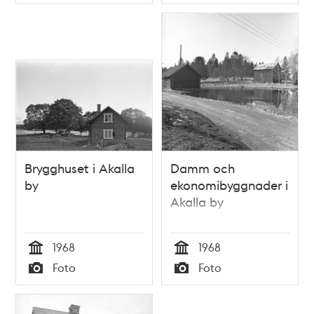
Typ
Typ
Brygghuset i Akalla
Damm och
by
ekonomibyggnader i
Akalla by
1968
1968
Tid
Tid
Foto
Foto
Typ
Typ