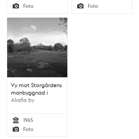
Tid
Tid
Foto
Foto
Typ
Typ
Vy mot Storgårdens
manbyggnad i
Akalla by
1965
Tid
Foto
Typ