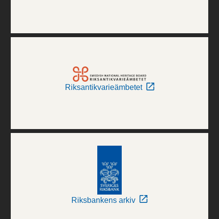
Riksantikvarieämbetet
Riksbankens arkiv