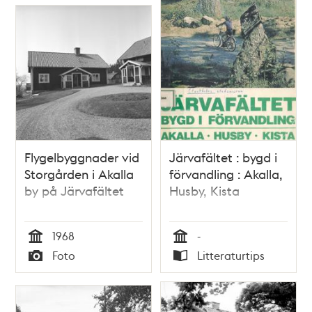
Flygelbyggnader vid
Järvafältet : bygd i
Storgården i Akalla
förvandling : Akalla,
by på Järvafältet
Husby, Kista
1968
-
Tid
Tid
Foto
Litteraturtips
Typ
Typ