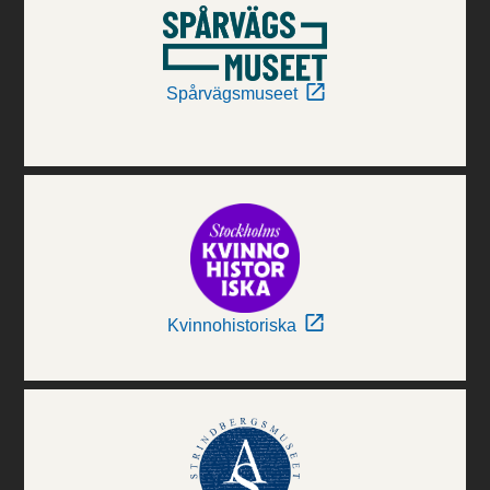
Spårvägsmuseet
Kvinnohistoriska