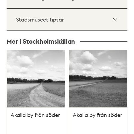
Stadsmuseet tipsar
Mer i Stockholmskällan
Relaterade
poster
och
teman
Akalla by från söder
Akalla by från söder