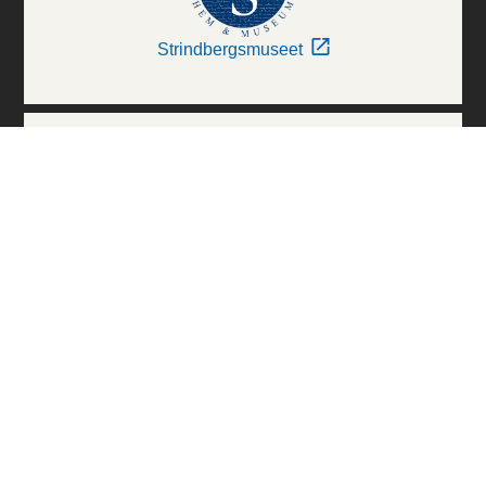
Strindbergsmuseet
Thielska Galleriet
Världskulturmuseerna