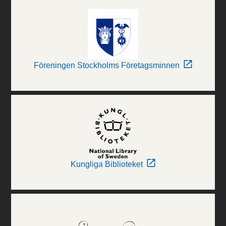
Föreningen Stockholms Företagsminnen
Kungliga Biblioteket