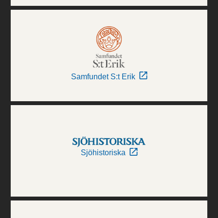
Samfundet S:t Erik
Sjöhistoriska