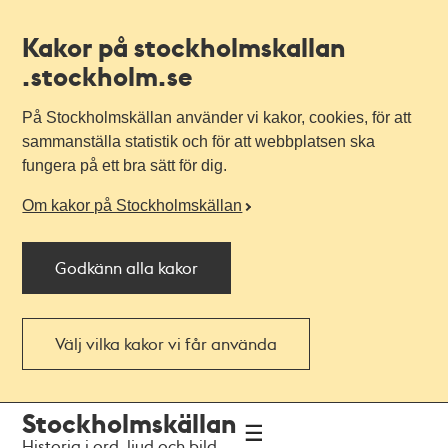
Kakor på stockholmskallan
.stockholm.se
På Stockholmskällan använder vi kakor, cookies, för att
sammanställa statistik och för att webbplatsen ska
fungera på ett bra sätt för dig.
Om kakor på Stockholmskällan
Godkänn alla kakor
Välj vilka kakor vi får använda
Till
Till
Stockholmskällan
navigationen
huvudinnehållet
Historia i ord, ljud och bild