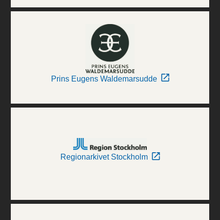
Prins Eugens Waldemarsudde
Regionarkivet Stockholm