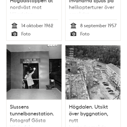
Högdalstoppen åt
Invånarna bjuds på
nordväst mot
helikopterturer över
Högdalen
området
14 oktober 1962
8 september 1957
Tid
Tid
Foto
Foto
Typ
Typ
Slussens
Högdalen. Utsikt
tunnelbanestation.
över byggnation,
Fotograf Gösta
nytt
Wirén från
bostadsområde