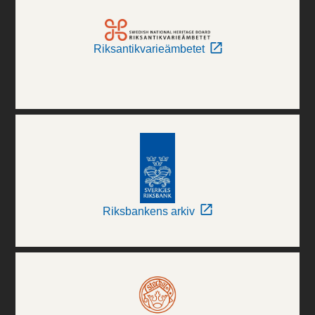
Riksantikvarieämbetet
Riksbankens arkiv