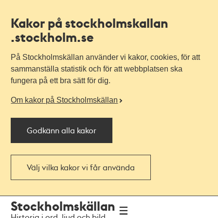
Kakor på stockholmskallan
.stockholm.se
På Stockholmskällan använder vi kakor, cookies, för att
sammanställa statistik och för att webbplatsen ska
fungera på ett bra sätt för dig.
Om kakor på Stockholmskällan
Godkänn alla kakor
Välj vilka kakor vi får använda
Till
Till
Stockholmskällan
navigationen
huvudinnehållet
Historia i ord, ljud och bild