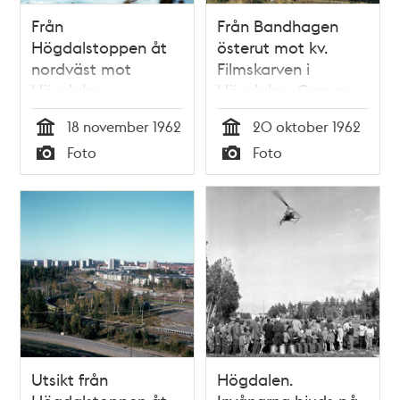
Från
Från Bandhagen
Högdalstoppen åt
österut mot kv.
nordväst mot
Filmskarven i
Högdalen
Högdalen. Granar
18 november 1962
20 oktober 1962
Tid
Tid
Foto
Foto
Typ
Typ
Utsikt från
Högdalen.