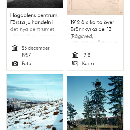
Högdalens centrum.
Första julhandeln i
1912 års karta över
det nya centrumet
Brännkyrka del 13
(Högdalens centrum
(Rågsved,
invigdes 1957 och
Högdalen, Örby och
23 december
byggdes ut året
Hagsätra)
Tid
1957
1912
efter)
Tid
Foto
Karta
Typ
Typ