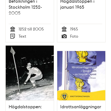
Befolkningen i
Högdalstoppen i
Stockholm 1252-
januari 1965
2005
1252 till 2005
1965
Tid
Tid
Text
Foto
Typ
Typ
Högdalstoppen:
Idrottsanläggningar