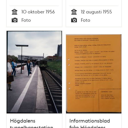
Stockholms-
anläggs
10 oktober 1956
12 augusti 1955
Tidningen
Tid
Tid
Foto
Foto
fotograferar den
Typ
Typ
nya gången för
tunnelbanetrafikanter
på linje 19 till
Högdalen
Högdalens
Informationsblad
tunnelbanestation
från Högdalens