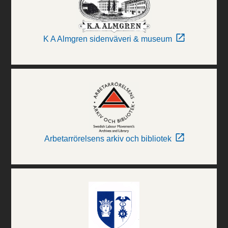
K A Almgren sidenväveri & museum
Arbetarrörelsens arkiv och bibliotek