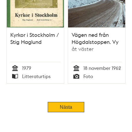
Kyrkor i Stockholm /
Vägen ned från
Stig Haglund
Högdalstoppen. Vy
åt väster
1979
18 november 1962
Tid
Tid
Litteraturtips
Foto
Typ
Typ
Nästa