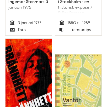
Ingemar Stenmark 3
i Stockholm : en
januari 1975
historisk exposé /
Björn Persson
3 januari 1975
1880 till 1989
Tid
Tid
Foto
Litteraturtips
Typ
Typ