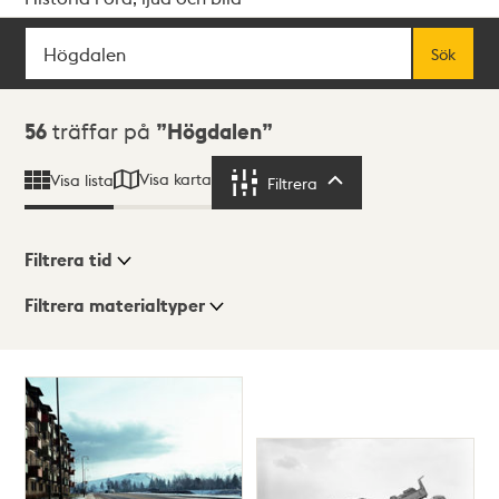
Sök
Fritextsök
Sök
Sökresultat
56
träffar på
Högdalen
Visa karta
Visa lista
Filtrera
Filtrera
Filtrera tid
Filtrera materialtyper
Visningsläge
Totalt
56
träffar
Lista
Karta