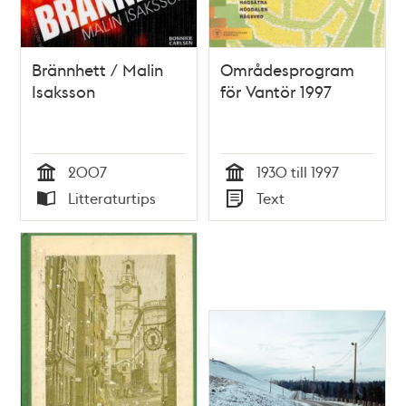
Brännhett / Malin
Områdesprogram
Isaksson
för Vantör 1997
2007
1930 till 1997
Tid
Tid
Litteraturtips
Text
Typ
Typ