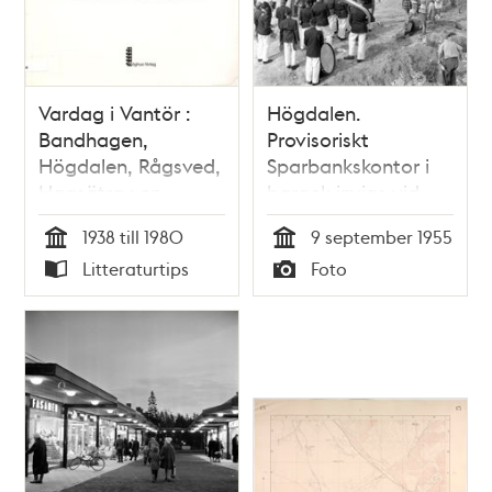
Vardag i Vantör :
Högdalen.
Bandhagen,
Provisoriskt
Högdalen, Rågsved,
Sparbankskontor i
Hagsätra : en
barack invigs vid
bildsamling 1938-
tunnelbanestationen
1938 till 1980
9 september 1955
1980 / Kenneth
Tid
Tid
Litteraturtips
Foto
Ahlborn & Håkan
Typ
Typ
Arnell