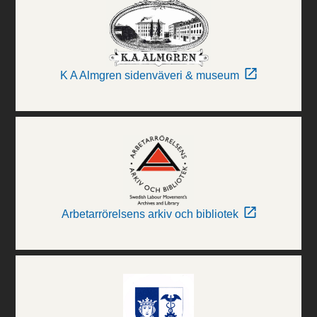
K A Almgren sidenväveri & museum
Arbetarrörelsens arkiv och bibliotek