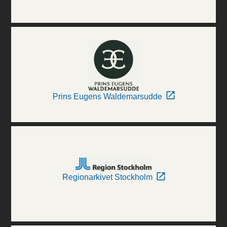
Prins Eugens Waldemarsudde
Regionarkivet Stockholm