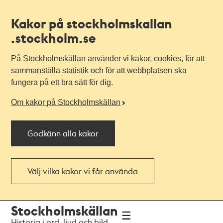
Kakor på stockholmskallan
.stockholm.se
På Stockholmskällan använder vi kakor, cookies, för att
sammanställa statistik och för att webbplatsen ska
fungera på ett bra sätt för dig.
Om kakor på Stockholmskällan
Godkänn alla kakor
Välj vilka kakor vi får använda
Till
Till
Stockholmskällan
navigationen
huvudinnehållet
Historia i ord, ljud och bild