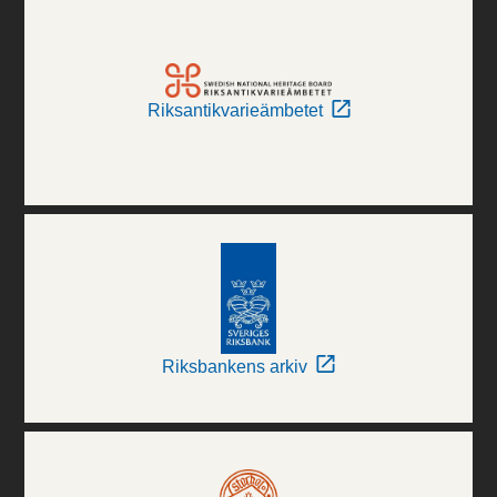
Riksantikvarieämbetet
Riksbankens arkiv