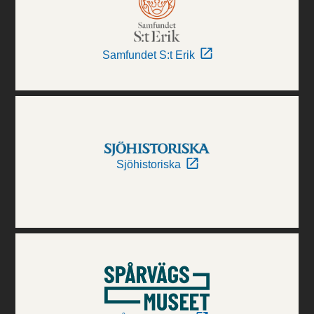
Samfundet S:t Erik
Sjöhistoriska