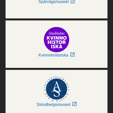
Spårvägsmuseet
Kvinnohistoriska
Strindbergsmuseet