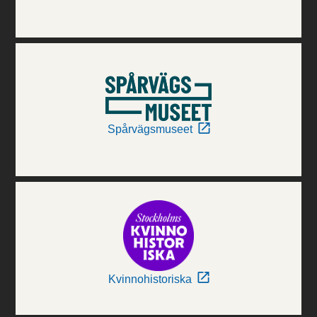
Spårvägsmuseet
Kvinnohistoriska