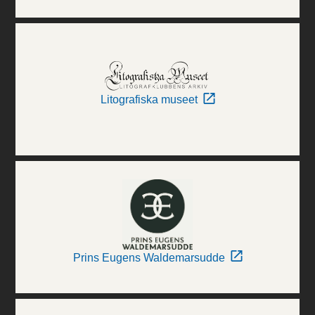
Litografiska museet
Prins Eugens Waldemarsudde