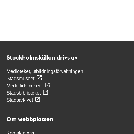
Kontakt
Stockholmskällan
Stockholmskällan drivs av
Medioteket, utbildningsförvaltningen
Stadsmuseet
Medeltidsmuseet
Stadsbiblioteket
Stadsarkivet
Om webbplatsen
Kontakta oss