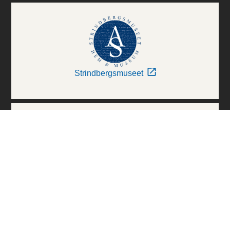
Strindbergsmuseet
Thielska Galleriet