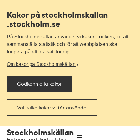
Kakor på stockholmskallan
.stockholm.se
På Stockholmskällan använder vi kakor, cookies, för att
sammanställa statistik och för att webbplatsen ska
fungera på ett bra sätt för dig.
Om kakor på Stockholmskällan
Godkänn alla kakor
Välj vilka kakor vi får använda
Till
Till
Stockholmskällan
navigationen
huvudinnehållet
Historia i ord, ljud och bild