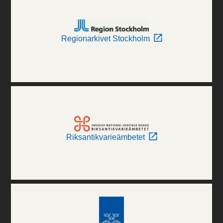
Regionarkivet Stockholm
Riksantikvarieämbetet