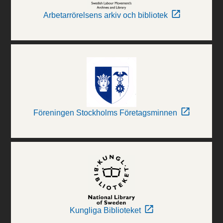
Arbetarrörelsens arkiv och bibliotek
Föreningen Stockholms Företagsminnen
Kungliga Biblioteket