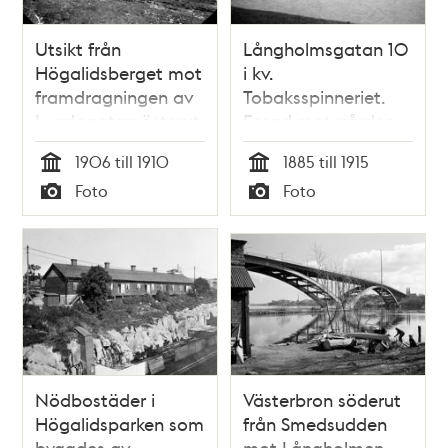
Utsikt från
Långholmsgatan 10
Högalidsberget mot
i kv.
framdragningen av
Tobaksspinneriet.
Lundagatan österut
Fasad mot gården
genom
där ett barn går.
1906 till 1910
1885 till 1915
Skinnarviksberget.
Nuvarande
Tid
Tid
Foto
Foto
T.h. kv. Sparren. I
Långholmsgatan 12
Typ
Typ
fonden Lundagatan
och Högalidsgatan
41/ Ansgariegatan 1,
23
kv. Bjälken. T.v. kv.
Kaninen Mindre, nu
Gnejsen
Nödbostäder i
Västerbron söderut
Högalidsparken som
från Smedsudden
byggdes av
mot Långholmen.