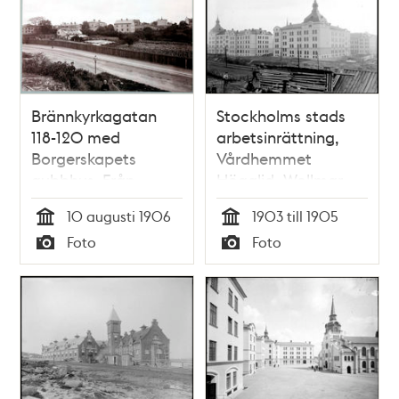
Brännkyrkagatan
Stockholms stads
118-120 med
arbetsinrättning,
Borgerskapets
Vårdhemmet
gubbhus. Från
Högalid, Wollmar
Högalidsberget och
Yxkullsgatan
10 augusti 1906
1903 till 1905
Varvsgatan mot
Tid
Tid
Foto
Foto
nordost
Typ
Typ