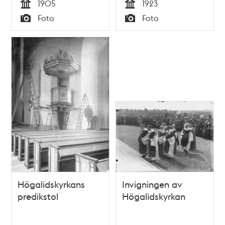
1905
1923
Wollmar
Tid
Tid
Foto
Foto
Yxkullsgatan.
Typ
Typ
Högalidskyrkans
Invigningen av
predikstol
Högalidskyrkan