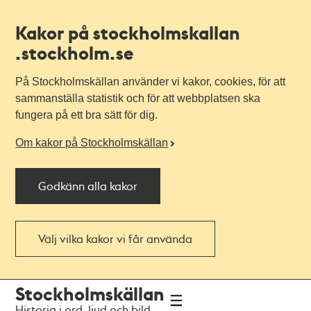
Kakor på stockholmskallan
.stockholm.se
På Stockholmskällan använder vi kakor, cookies, för att
sammanställa statistik och för att webbplatsen ska
fungera på ett bra sätt för dig.
Om kakor på Stockholmskällan
Godkänn alla kakor
Välj vilka kakor vi får använda
Till
Till
Stockholmskällan
navigationen
huvudinnehållet
Historia i ord, ljud och bild