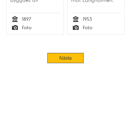
sotarmästare
Högalidkyrkans torn
Rossander 1897
i fonden
1897
1953
Tid
Tid
Foto
Foto
Typ
Typ
Nästa