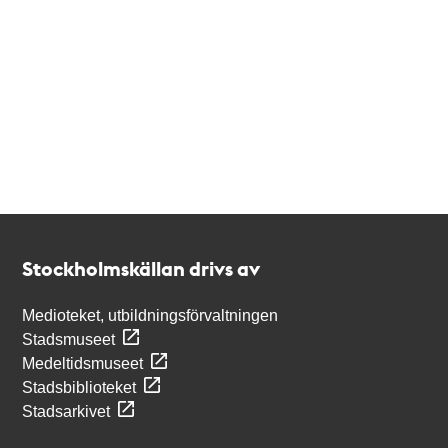
Kontakt
Stockholmskällan
Stockholmskällan drivs av
Medioteket, utbildningsförvaltningen
Stadsmuseet
Medeltidsmuseet
Stadsbiblioteket
Stadsarkivet