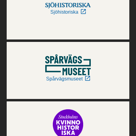
Sjöhistoriska
Spårvägsmuseet