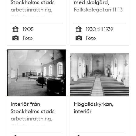
Stockholms stads
med skolgård,
arbetsinrättning,
Folkskolegatan 11-13
"Vårdhemmet
Högalid" vid
1905
1930 till 1939
Wollmar
Tid
Tid
Foto
Foto
Yxkullsgatan
Typ
Typ
Interiör från
Högalidskyrkan,
Stockholms stads
interiör
arbetsinrättning,
"Vårdhemmet
Högalid" vid