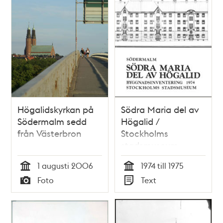
Högalidskyrkan på
Södra Maria del av
Södermalm sedd
Högalid /
från Västerbron
Stockholms
stadsmuseum
1 augusti 2006
1974 till 1975
Tid
Tid
Foto
Text
Typ
Typ