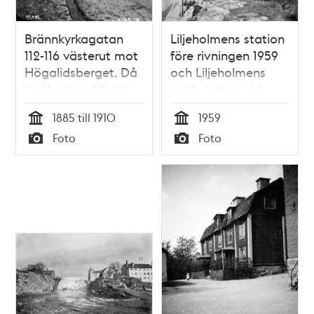
Brännkyrkagatan
Liljeholmens station
112-116 västerut mot
före rivningen 1959
Högalidsberget. Då
och Liljeholmens
kv. Kaninen Mindre,
godsstation vid
nu kv. Sparren
Liljeholmsbron.
1885 till 1910
1959
Högalidskyrkan i
Tid
Tid
Foto
Foto
fonden
Typ
Typ