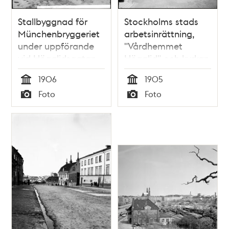
Stallbyggnad för
Stockholms stads
Münchenbryggeriet
arbetsinrättning,
under uppförande
"Vårdhemmet
vid Högalidsgatan
Högalid" och kyrkan
vid Wollmar
1906
1905
Yxkullsgatan
Tid
Tid
Foto
Foto
Typ
Typ