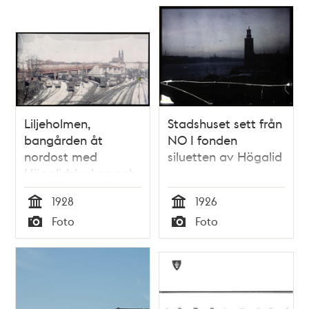
Liljeholmen,
Stadshuset sett från
bangården åt
NO I fonden
nordost med
siluetten av Högalid
Högalidskyrkan och
Liljeholmsbron
1928
1926
under byggnad i
Tid
Tid
Foto
Foto
bakgrunden
Typ
Typ