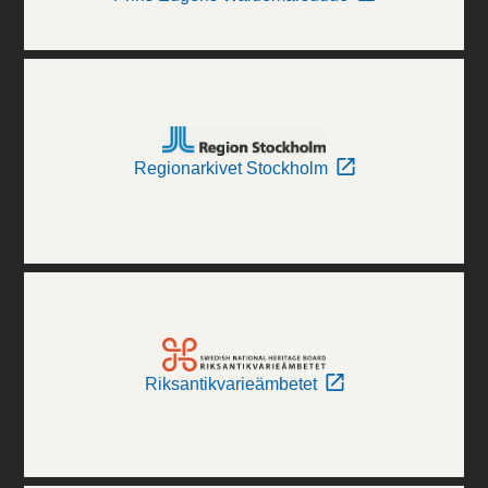
Regionarkivet Stockholm
Riksantikvarieämbetet