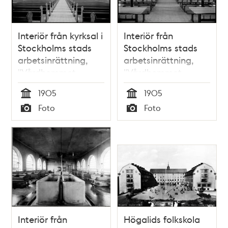
Interiör från kyrksal i
Interiör från
Stockholms stads
Stockholms stads
arbetsinrättning,
arbetsinrättning,
"Vårdhemmet
"Vårdhemmet
Högalid" vid
Högalid" vid
1905
1905
Wollmar
Wollmar
Tid
Tid
Foto
Foto
Yxkullsgatan.
Yxkullsgatan
Typ
Typ
Interiör från
Högalids folkskola