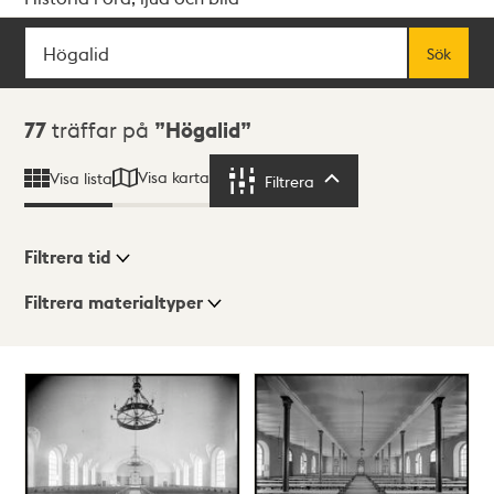
Sök
Fritextsök
Sök
Sökresultat
77
träffar på
Högalid
Visa karta
Visa lista
Filtrera
Filtrera
Filtrera tid
Filtrera materialtyper
Visningsläge
Totalt
77
träffar
Lista
Karta