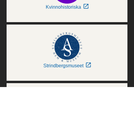
Kvinnohistoriska
Strindbergsmuseet
Thielska Galleriet