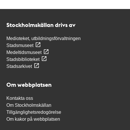
Kontakt
Stockholmskällan
Stockholmskällan drivs av
Medioteket, utbildningsförvaltningen
Stadsmuseet
Medeltidsmuseet
Stadsbiblioteket
Stadsarkivet
Om webbplatsen
Kontakta oss
Om Stockholmskällan
Tillgänglighetsredogörelse
Om kakor på webbplatsen