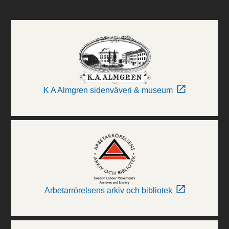
K A Almgren sidenväveri & museum
Arbetarrörelsens arkiv och bibliotek