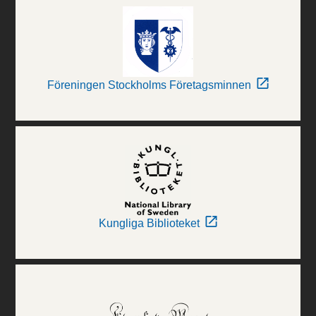
Föreningen Stockholms Företagsminnen
Kungliga Biblioteket