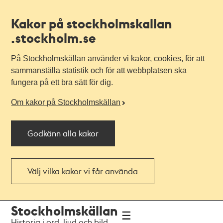
Kakor på stockholmskallan
.stockholm.se
På Stockholmskällan använder vi kakor, cookies, för att
sammanställa statistik och för att webbplatsen ska
fungera på ett bra sätt för dig.
Om kakor på Stockholmskällan
Godkänn alla kakor
Välj vilka kakor vi får använda
Till
Till
Stockholmskällan
navigationen
huvudinnehållet
Historia i ord, ljud och bild