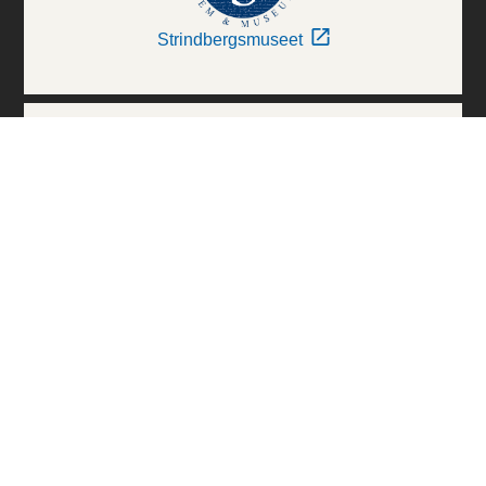
Strindbergsmuseet
Thielska Galleriet
Världskulturmuseerna