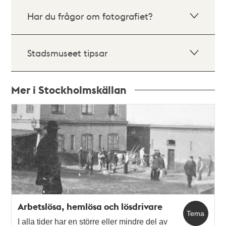
Har du frågor om fotografiet?
Stadsmuseet tipsar
Mer i Stockholmskällan
Relaterade
poster
och
teman
Arbetslösa, hemlösa och lösdrivare
Tema
I alla tider har en större eller mindre del av