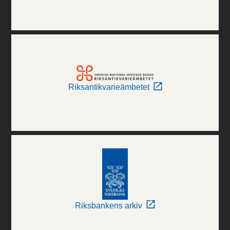
Riksantikvarieämbetet
Riksbankens arkiv