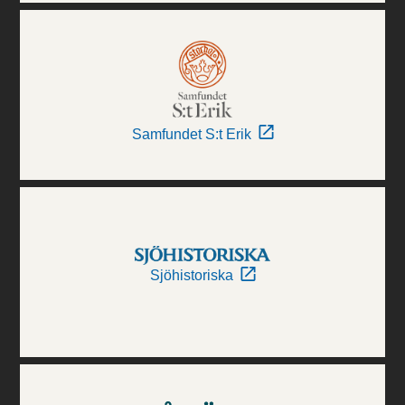
Samfundet S:t Erik
Sjöhistoriska