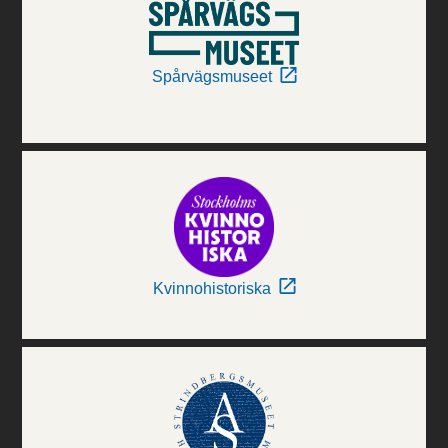
Spårvägsmuseet
Kvinnohistoriska