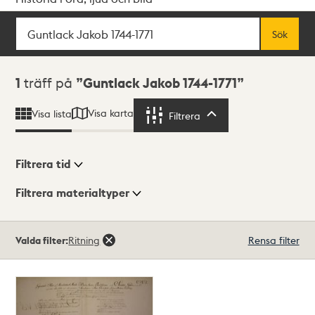
Sök
Fritextsök
Sök
Sökresultat
1
träff på
Guntlack Jakob 1744-1771
Visa karta
Visa lista
Filtrera
Filtrera
Filtrera tid
Filtrera materialtyper
Visningsläge
Totalt
Valda filter:
Ritning
Rensa filter
1
träffar
Lista
Karta