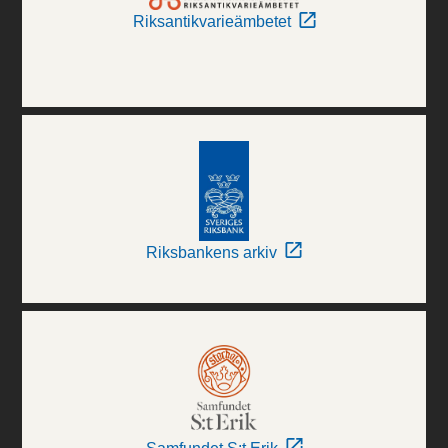
Riksantikvarieämbetet
Riksbankens arkiv