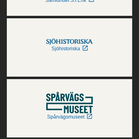
Samfundet S:t Erik
Sjöhistoriska
Spårvägsmuseet