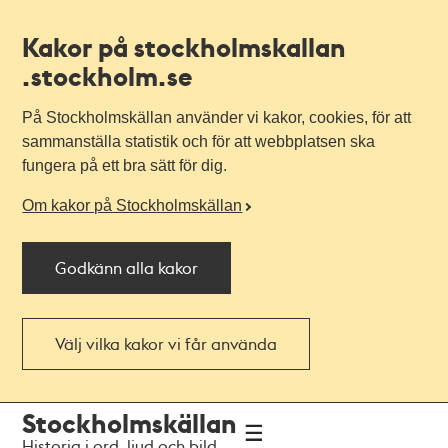
Kakor på stockholmskallan
.stockholm.se
På Stockholmskällan använder vi kakor, cookies, för att
sammanställa statistik och för att webbplatsen ska
fungera på ett bra sätt för dig.
Om kakor på Stockholmskällan
Godkänn alla kakor
Välj vilka kakor vi får använda
Till
Till
Stockholmskällan
navigationen
huvudinnehållet
Historia i ord, ljud och bild