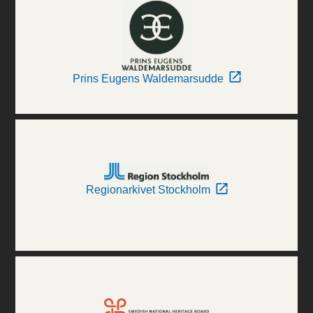
Prins Eugens Waldemarsudde
Regionarkivet Stockholm