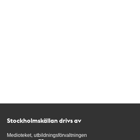
Kontakt
Stockholmskällan
Stockholmskällan drivs av
Medioteket, utbildningsförvaltningen