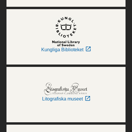
Kungliga Biblioteket
Litografiska museet