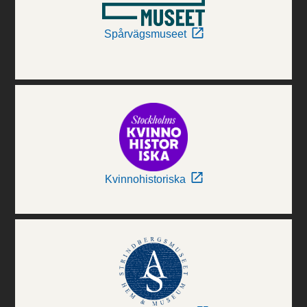
Spårvägsmuseet
Kvinnohistoriska