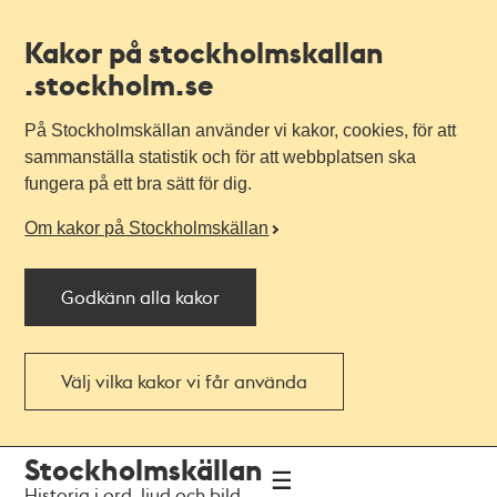
Kakor på stockholmskallan
.stockholm.se
På Stockholmskällan använder vi kakor, cookies, för att
sammanställa statistik och för att webbplatsen ska
fungera på ett bra sätt för dig.
Om kakor på Stockholmskällan
Godkänn alla kakor
Välj vilka kakor vi får använda
Till
Till
Stockholmskällan
navigationen
huvudinnehållet
Historia i ord, ljud och bild