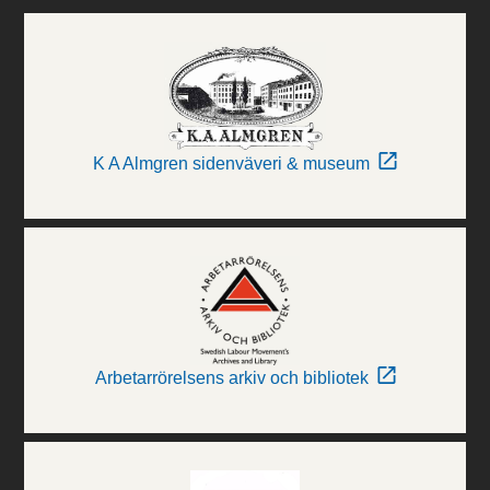
K A Almgren sidenväveri & museum
Arbetarrörelsens arkiv och bibliotek