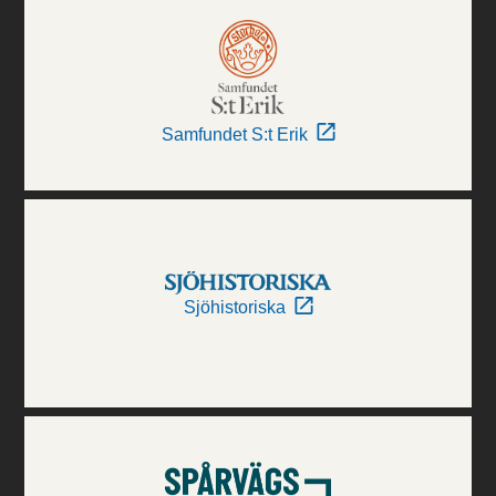
Samfundet S:t Erik
Sjöhistoriska