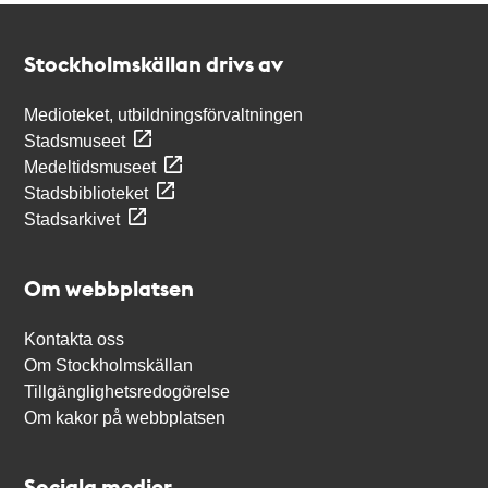
Kontakt
Stockholmskällan
Stockholmskällan drivs av
Medioteket, utbildningsförvaltningen
Stadsmuseet
Medeltidsmuseet
Stadsbiblioteket
Stadsarkivet
Om webbplatsen
Kontakta oss
Om Stockholmskällan
Tillgänglighetsredogörelse
Om kakor på webbplatsen
Sociala medier