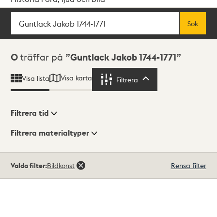
Sök
Fritextsök
Sök
Sökresultat
0
träffar på
Guntlack Jakob 1744-1771
Visa karta
Visa lista
Filtrera
Filtrera
Filtrera tid
Filtrera materialtyper
Visningsläge
Totalt
Valda filter:
Bildkonst
Rensa filter
0
träffar
Lista
Karta