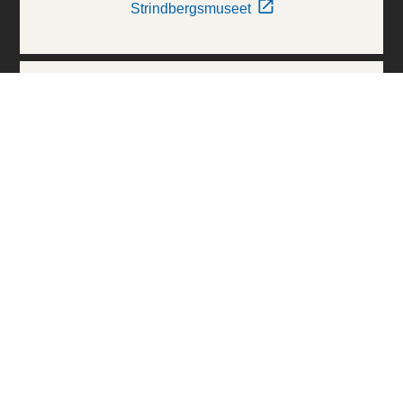
Strindbergsmuseet
Thielska Galleriet
Världskulturmuseerna