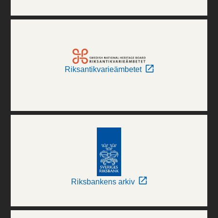
Riksantikvarieämbetet
Riksbankens arkiv