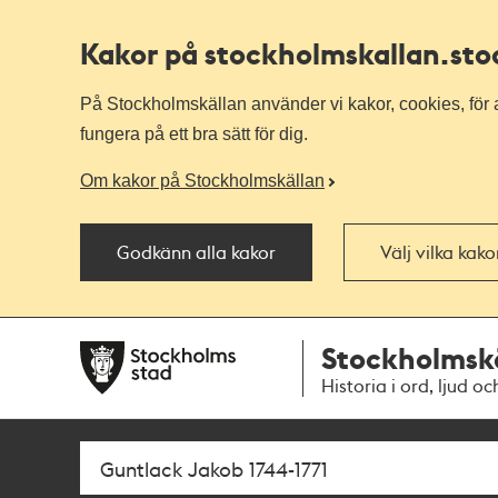
Kakor på stockholmskallan
.st
På Stockholmskällan använder vi kakor, cookies, för a
fungera på ett bra sätt för dig.
Om kakor på Stockholmskällan
Godkänn alla kakor
Välj vilka kak
Till
Till
Stockholmsk
navigationen
huvudinnehållet
Historia i ord, ljud oc
Sök
Fritextsök