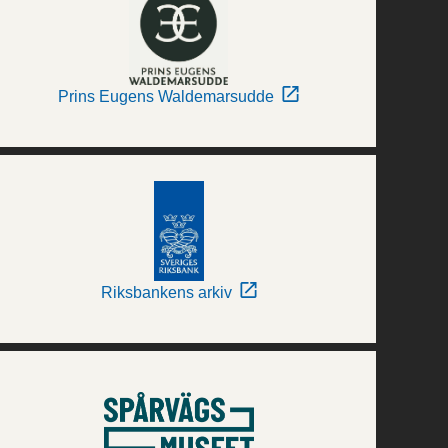
Prins Eugens Waldemarsudde
Riksbankens arkiv