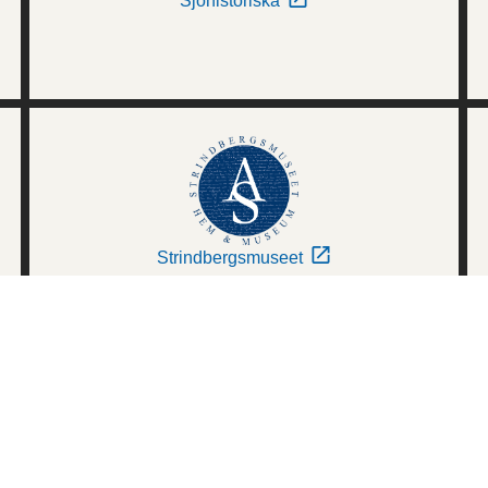
Sjöhistoriska
Strindbergsmuseet