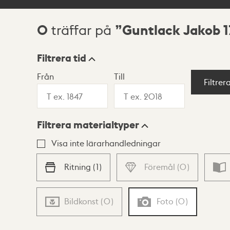
0
Guntlack Jakob 1
träffar på
Sökresultat
Filtrera tid
Från
Till
Visningsläge
Filtrer
Filtrera materialtyper
Lista
Karta
Visa inte lärarhandledningar
Ritning
(
1
)
Föremål
(
0
)
Bildkonst
(
0
)
Foto
(
0
)