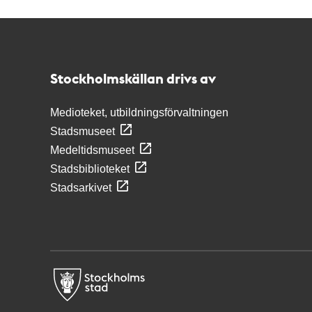
Kontakt
Stockholmskällan
Stockholmskällan drivs av
Medioteket, utbildningsförvaltningen
Stadsmuseet
Medeltidsmuseet
Stadsbiblioteket
Stadsarkivet