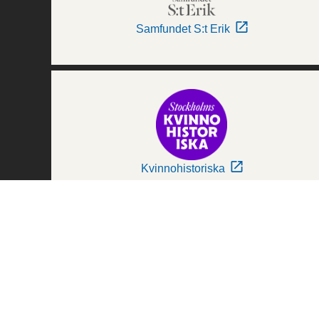
Samfundet S:t Erik
Kvinnohistoriska
Världskulturmuseerna