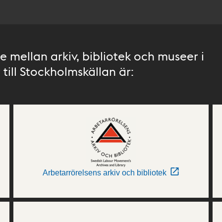
 mellan arkiv, bibliotek och museer i
till Stockholmskällan är:
Arbetarrörelsens arkiv och bibliotek