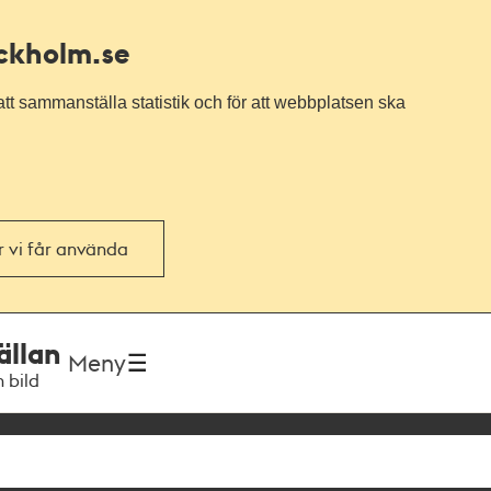
ockholm.se
tt sammanställa statistik och för att webbplatsen ska
or vi får använda
ällan
Meny
h bild