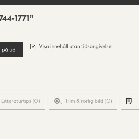
744-1771
Visa innehåll utan tidsangivelse
a på tid
Litteraturtips
(
0
)
Film & rörlig bild
(
0
)