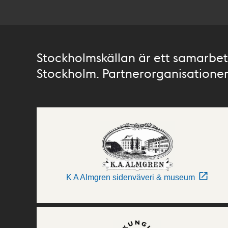
Stockholmskällan är ett samarbete
Stockholm. Partnerorganisationer 
K A Almgren sidenväveri & museum