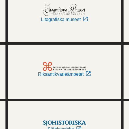
Litografiska museet
Riksantikvarieämbetet