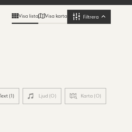
Visa karta
Visa lista
Filtrera
Filtrera
Text
(
1
)
Ljud
(
0
)
Karta
(
0
)