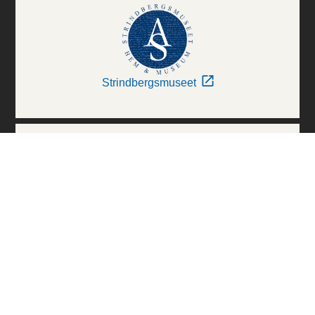
Strindbergsmuseet
Thielska Galleriet