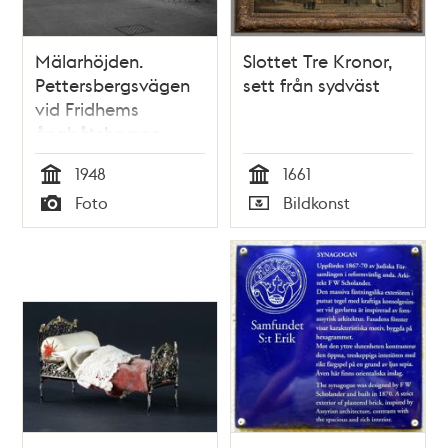
Mälarhöjden.
Slottet Tre Kronor,
Pettersbergsvägen
sett från sydväst
vid Fridhems
ångbåtsbrygga.
Villa med torn och
1948
1661
rikt utsirade gavlar
Tid
Tid
Foto
Bildkonst
Typ
Typ