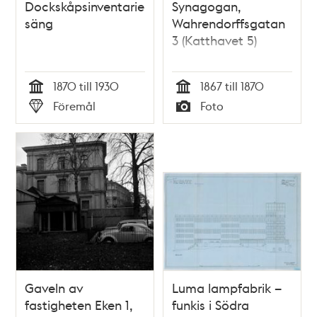
Dockskåpsinventarie;
Synagogan,
säng
Wahrendorffsgatan
3 (Katthavet 5)
1870 till 1930
1867 till 1870
Tid
Tid
Föremål
Foto
Typ
Typ
Gaveln av
Luma lampfabrik –
fastigheten Eken 1,
funkis i Södra