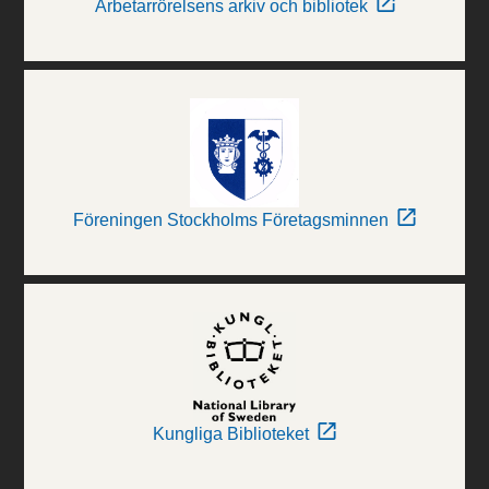
Arbetarrörelsens arkiv och bibliotek
Föreningen Stockholms Företagsminnen
Kungliga Biblioteket