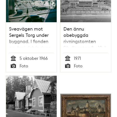
Sveavägen mot
Den ännu
Sergels Torg under
obebyggda
byggnad. I fonden
rivningstomten
gavlar i delvis rivna
Sibyllegatan 8 - 12. I
kv. Skansen och
fonden gavlarna till
5 oktober 1966
1971
Fyrmörsaren.
gårdsfastigheterna
Tid
Tid
Foto
Foto
Närmast Mäster
vid Jungfrugatan 5
Typ
Typ
Samuelsgatan
och 7.