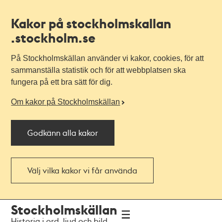
Kakor på stockholmskallan
.stockholm.se
På Stockholmskällan använder vi kakor, cookies, för att
sammanställa statistik och för att webbplatsen ska
fungera på ett bra sätt för dig.
Om kakor på Stockholmskällan
Godkänn alla kakor
Välj vilka kakor vi får använda
Till
Till
Stockholmskällan
navigationen
huvudinnehållet
Historia i ord, ljud och bild