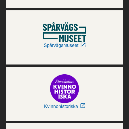
Spårvägsmuseet
Kvinnohistoriska