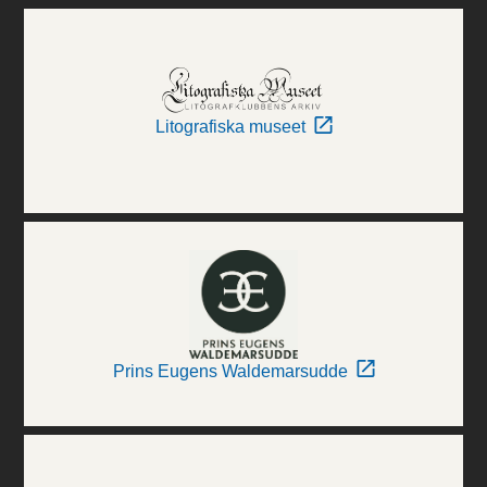
Litografiska museet
Prins Eugens Waldemarsudde