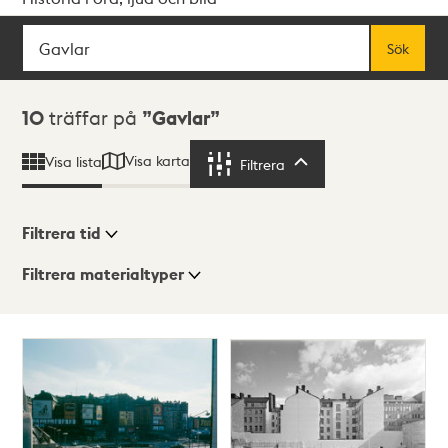
Sök
Fritextsök
Sök
Sökresultat
10
träffar på
Gavlar
Visa karta
Visa lista
Filtrera
Filtrera
Filtrera tid
Filtrera materialtyper
Visningsläge
Totalt
10
träffar
Lista
Karta