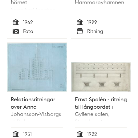
hörnet
Hammarbyhamnen
Engelbrektsgatan
Östermalmsgatan
1962
1929
Tid
Tid
Foto
Ritning
Typ
Typ
Relationsritningar
Ernst Spolén - ritning
över Anna
till långbordet i
Johansson-Visborgs
Gyllene salen,
stiftelses
Stadshuset
bostadshus i
1951
1922
Kristineberg 1952