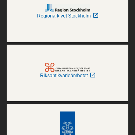
Regionarkivet Stockholm
Riksantikvarieämbetet