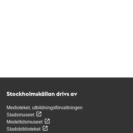
Kontakt
Stockholmskällan
Stockholmskällan drivs av
Medioteket, utbildningsförvaltningen
Stadsmuseet
Medeltidsmuseet
Stadsbiblioteket