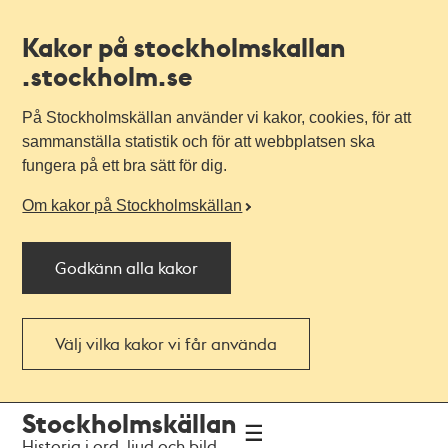
Kakor på stockholmskallan
.stockholm.se
På Stockholmskällan använder vi kakor, cookies, för att
sammanställa statistik och för att webbplatsen ska
fungera på ett bra sätt för dig.
Om kakor på Stockholmskällan
Godkänn alla kakor
Välj vilka kakor vi får använda
Till
Till
Stockholmskällan
navigationen
huvudinnehållet
Historia i ord, ljud och bild