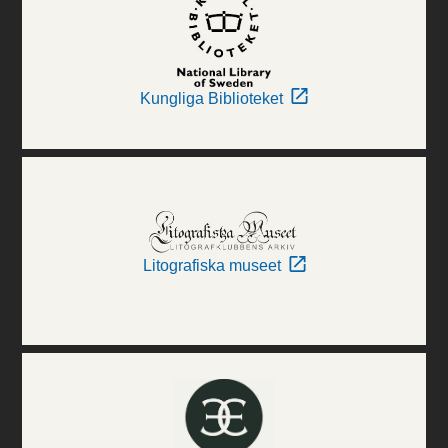
Kungliga Biblioteket
Litografiska museet