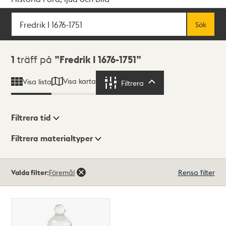
Sök
Fritextsök
Sök
Sökresultat
1
träff på
Fredrik I 1676-1751
Visa karta
Visa lista
Filtrera
Filtrera
Filtrera tid
Filtrera materialtyper
Visningsläge
Totalt
Valda filter:
Föremål
Rensa filter
1
träffar
Lista
Karta