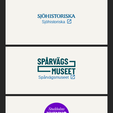
Sjöhistoriska
Spårvägsmuseet