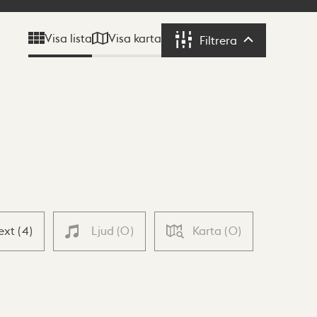
Visa karta
Visa lista
Filtrera
Filtrera
ext
(
4
)
Ljud
(
0
)
Karta
(
0
)