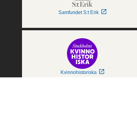
Samfundet S:t Erik
Kvinnohistoriska
Världskulturmuseerna