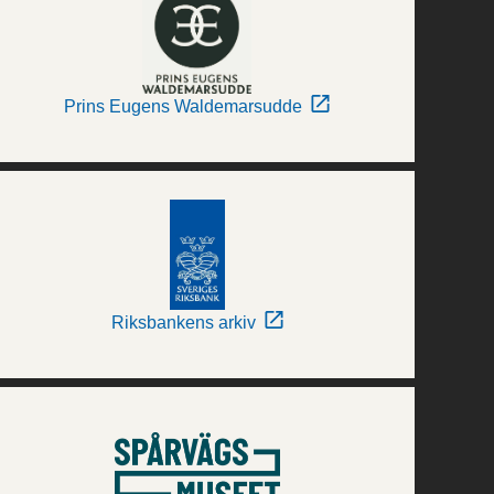
Prins Eugens Waldemarsudde
Riksbankens arkiv