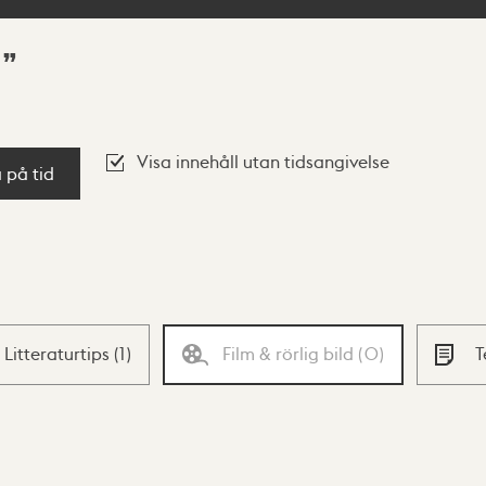
1
Visa innehåll utan tidsangivelse
a på tid
Litteraturtips
(
1
)
Film & rörlig bild
(
0
)
T