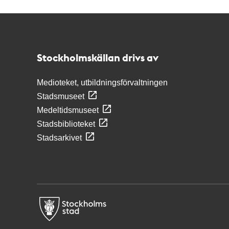
Kontakt
Stockholmskällan
Stockholmskällan drivs av
Medioteket, utbildningsförvaltningen
Stadsmuseet
Medeltidsmuseet
Stadsbiblioteket
Stadsarkivet