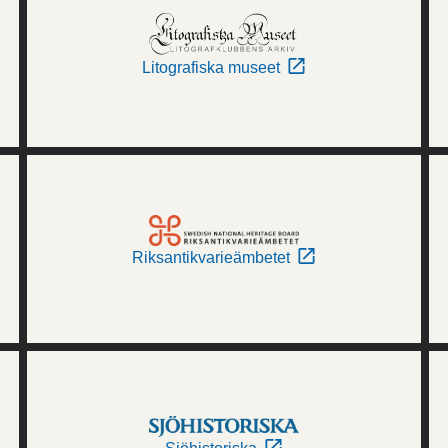
Litografiska museet
Riksantikvarieämbetet