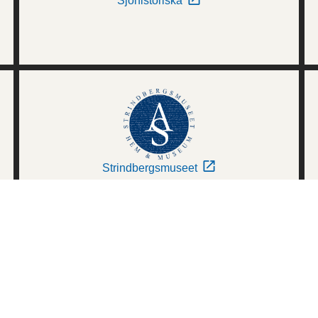
Sjöhistoriska
Strindbergsmuseet