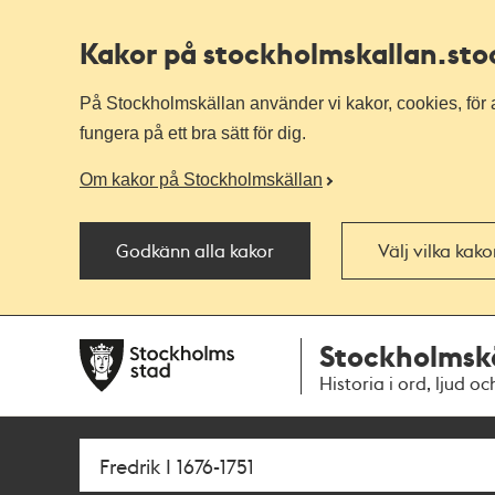
Kakor på stockholmskallan
.st
På Stockholmskällan använder vi kakor, cookies, för a
fungera på ett bra sätt för dig.
Om kakor på Stockholmskällan
Godkänn alla kakor
Välj vilka kak
Till
Till
Stockholmsk
navigationen
huvudinnehållet
Historia i ord, ljud oc
Sök
Fritextsök