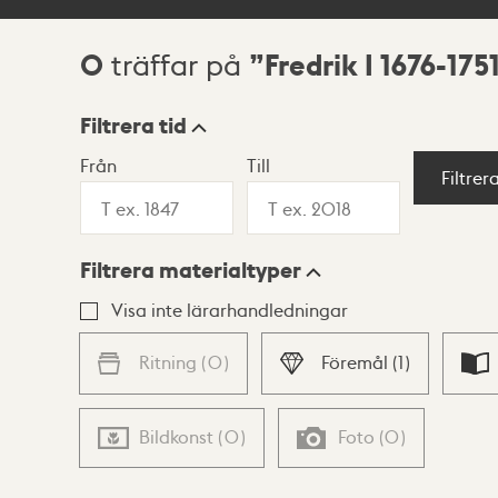
0
Fredrik I 1676-175
träffar på
Sökresultat
Filtrera tid
Från
Till
Visningsläge
Filtrer
Filtrera materialtyper
Lista
Karta
Visa inte lärarhandledningar
Ritning
(
0
)
Föremål
(
1
)
Bildkonst
(
0
)
Foto
(
0
)