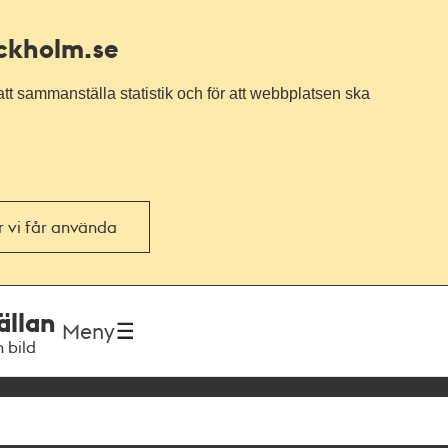
ockholm.se
tt sammanställa statistik och för att webbplatsen ska
or vi får använda
ällan
Meny
h bild