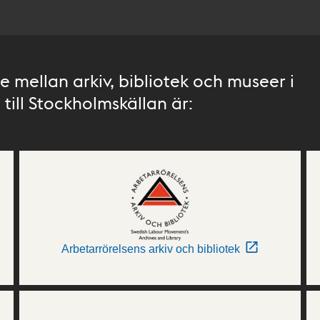
 mellan arkiv, bibliotek och museer i
till Stockholmskällan är:
Arbetarrörelsens arkiv och bibliotek