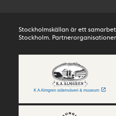
Stockholmskällan är ett samarbete
Stockholm. Partnerorganisationer 
K A Almgren sidenväveri & museum