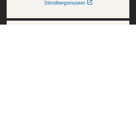
Strindbergsmuseet
Thielska Galleriet
Världskulturmuseerna