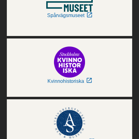
Spårvägsmuseet
Kvinnohistoriska