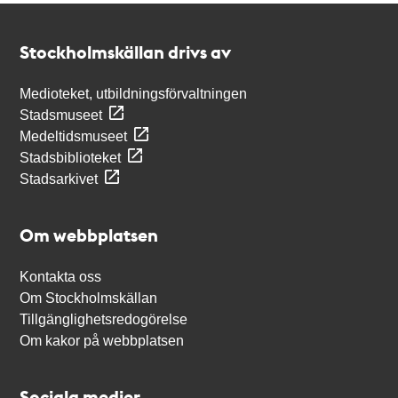
Kontakt
Stockholmskällan
Stockholmskällan drivs av
Medioteket, utbildningsförvaltningen
Stadsmuseet
Medeltidsmuseet
Stadsbiblioteket
Stadsarkivet
Om webbplatsen
Kontakta oss
Om Stockholmskällan
Tillgänglighetsredogörelse
Om kakor på webbplatsen
Sociala medier