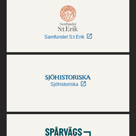
Samfundet S:t Erik
Sjöhistoriska