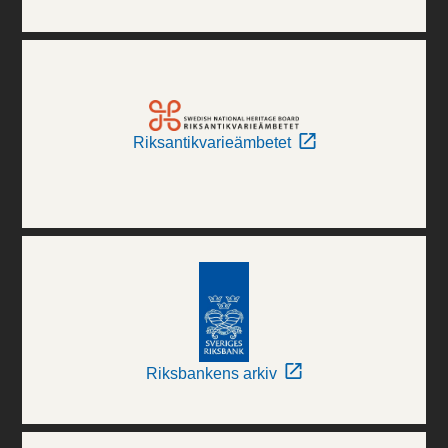
Riksantikvarieämbetet
Riksbankens arkiv