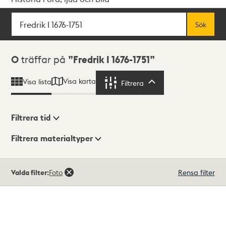
Sök
Fritextsök
Sök
Sökresultat
0
träffar på
Fredrik I 1676-1751
Visa karta
Visa lista
Filtrera
Filtrera
Filtrera tid
Filtrera materialtyper
Visningsläge
Totalt
Valda filter:
Foto
Rensa filter
0
träffar
Lista
Karta