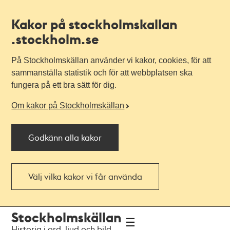
Kakor på stockholmskallan
.stockholm.se
På Stockholmskällan använder vi kakor, cookies, för att
sammanställa statistik och för att webbplatsen ska
fungera på ett bra sätt för dig.
Om kakor på Stockholmskällan
Godkänn alla kakor
Välj vilka kakor vi får använda
Till
Till
Stockholmskällan
navigationen
huvudinnehållet
Historia i ord, ljud och bild