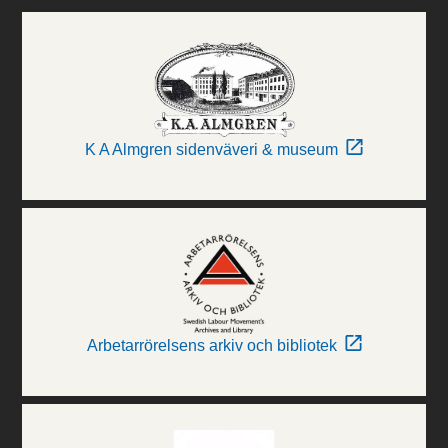
K A Almgren sidenväveri & museum
Arbetarrörelsens arkiv och bibliotek