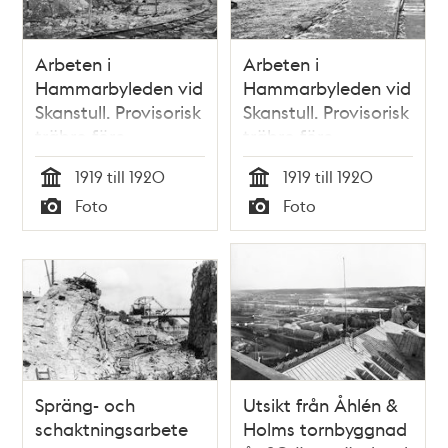
Arbeten i
Arbeten i
Hammarbyleden vid
Hammarbyleden vid
Skanstull. Provisorisk
Skanstull. Provisorisk
träbro före
träbro före
Skansbrons tillkomst
Skansbrons tillkomst
1919 till 1920
1919 till 1920
Tid
Tid
Foto
Foto
Typ
Typ
Spräng- och
Utsikt från Åhlén &
schaktningsarbete
Holms tornbyggnad