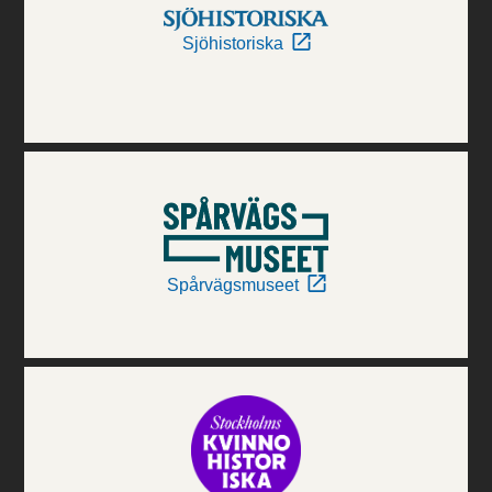
Sjöhistoriska
Spårvägsmuseet