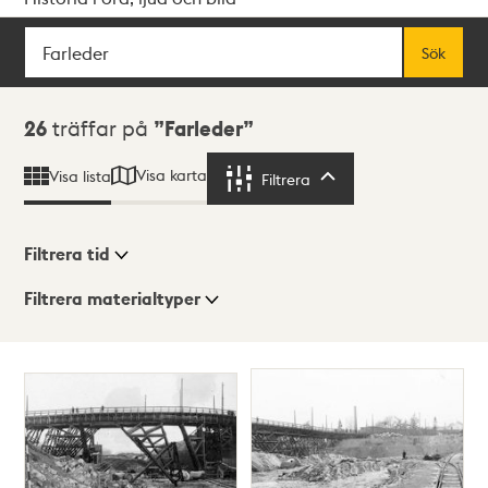
Sök
Fritextsök
Sök
Sökresultat
26
träffar på
Farleder
Visa karta
Visa lista
Filtrera
Filtrera
Filtrera tid
Filtrera materialtyper
Visningsläge
Totalt
26
träffar
Lista
Karta