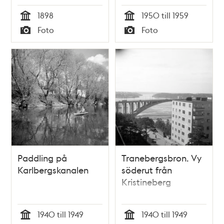
1898
1950 till 1959
Tid
Tid
Foto
Foto
Typ
Typ
Paddling på
Tranebergsbron. Vy
Karlbergskanalen
söderut från
Kristineberg
1940 till 1949
1940 till 1949