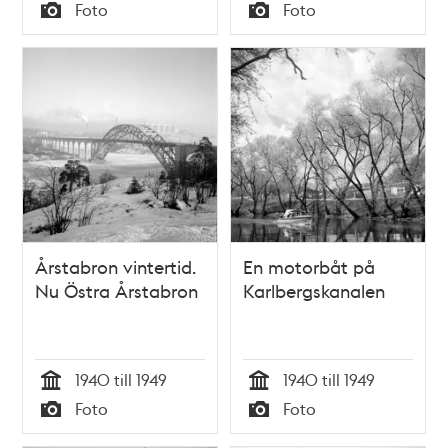
Tid
Tid
Foto
Foto
Typ
Typ
Årstabron vintertid.
En motorbåt på
Nu Östra Årstabron
Karlbergskanalen
1940 till 1949
1940 till 1949
Tid
Tid
Foto
Foto
Typ
Typ