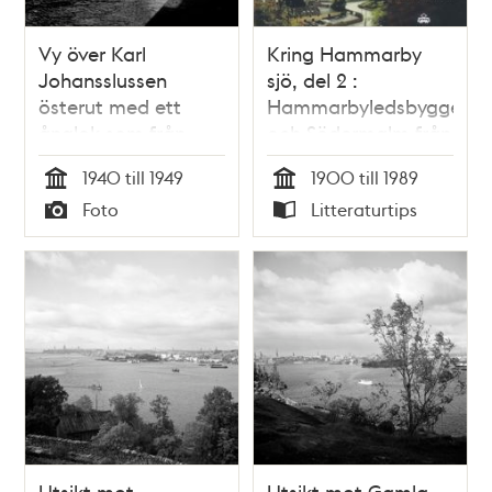
Vy över Karl
Kring Hammarby
Johansslussen
sjö, del 2 :
österut med ett
Hammarbyledsbygget
ånglok som från
och Södermalm från
Skeppsbrokajen på
Skanstull till
1940 till 1949
1900 till 1989
på väg över
Danvikstull / Hans
Tid
Tid
Foto
Litteraturtips
hamnbasängen via
Björkman
Typ
Typ
järnvägsspår.
Utsikt mot
Utsikt mot Gamla