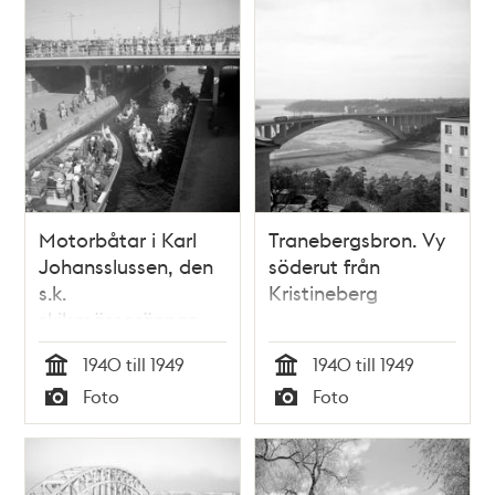
Motorbåtar i Karl
Tranebergsbron. Vy
Johansslussen, den
söderut från
s.k.
Kristineberg
skilsmässorännan
1940 till 1949
1940 till 1949
Tid
Tid
Foto
Foto
Typ
Typ