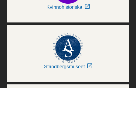
Kvinnohistoriska
Strindbergsmuseet
Thielska Galleriet