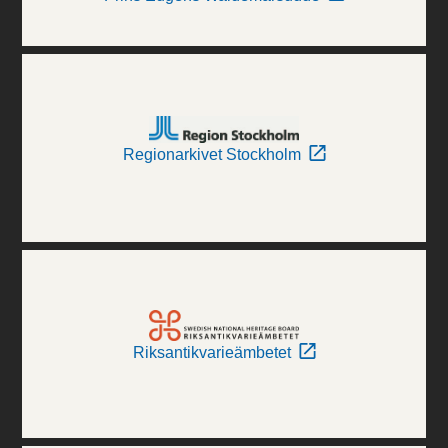
Regionarkivet Stockholm
Riksantikvarieämbetet