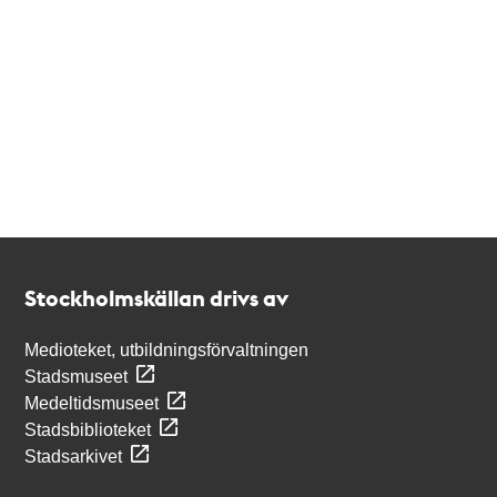
Kontakt
Stockholmskällan
Stockholmskällan drivs av
Medioteket, utbildningsförvaltningen
Stadsmuseet
Medeltidsmuseet
Stadsbiblioteket
Stadsarkivet