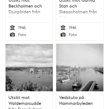
Beckholmen och
Stan och
Djurgården från
Skeppsholmen från
Danvikshem
Fåfängan
1946
1946
Tid
Tid
Foto
Foto
Typ
Typ
Utsikt mot
Vedskuta på
Waldemarsudde
Hammarbyleden
från Danvikshem