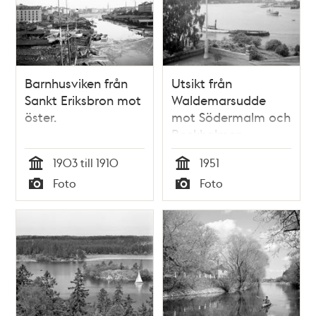
Barnhusviken från
Utsikt från
Sankt Eriksbron mot
Waldemarsudde
öster.
mot Södermalm och
Beckholmen
1903 till 1910
1951
Tid
Tid
Foto
Foto
Typ
Typ