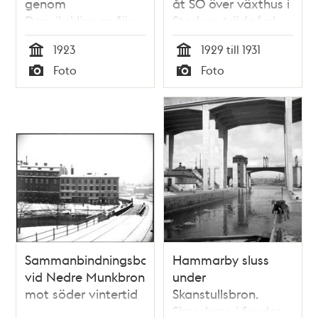
genom
åt SO över växthus i
Danviksklippan för
Stadens trädgård,
Danvikskanalen i
Hammarbyleden
1923
1929 till 1931
Hammarbyleden. I
och General Motors
Tid
Tid
Foto
Foto
bakgrunden
fabriksanläggning
Typ
Typ
Danviksbro
Sammanbindningsbanan
Hammarby sluss
vid Nedre Munkbron
under
mot söder vintertid
Skanstullsbron.
Skansbron i fonden