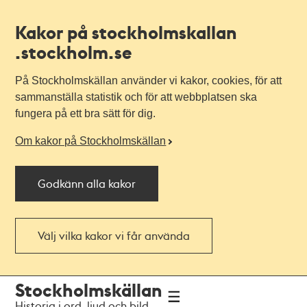
Kakor på stockholmskallan
.stockholm.se
På Stockholmskällan använder vi kakor, cookies, för att
sammanställa statistik och för att webbplatsen ska
fungera på ett bra sätt för dig.
Om kakor på Stockholmskällan
Godkänn alla kakor
Välj vilka kakor vi får använda
Till
Till
Stockholmskällan
navigationen
huvudinnehållet
Historia i ord, ljud och bild