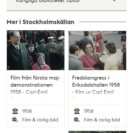
Mer i Stockholmskällan
Relaterade
poster
och
teman
Film från första maj-
Fredskongress i
demonstrationen
Eriksdalshallen 1958
1958 - Carl-Emil
- film ur Carl Emil
Englunds samling
Englunds samling
1958
1958
Tid
Tid
Film & rörlig bild
Film & rörlig bild
Typ
Typ