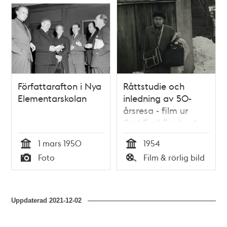
Författarafton i Nya
Råttstudie och
Elementarskolan
inledning av 50-
årsresa - film ur
Carl-Emil Englunds
samling
1 mars 1950
1954
Tid
Tid
Foto
Film & rörlig bild
Typ
Typ
Uppdaterad
2021-12-02