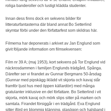
roliga banderoller och lustigt klädda studenter.
Innan dess finns dock en sekvens bilder för
litteraturfantasterna där bland annat Bo Setterlind
skymtar förbi under den författarfest som skildras här.
Filmerna har deponerats i arkivet av Jan Englund som
givit följande information om filmsekvensen:
Film nr 39 A; (maj 1953), kort sekvens på Tor Englund vid
näckrosdammen i familjen Englunds trädgård, Spånga.
Därefter ser vi firandet av Gunnar Bergmans 50-årsdag
(Gunnar med pipskägg iklädd vit skjorta och kavaj står
framför ljust hus med öppen källardörr) med många
gratulanter inklusive en del författare. Bo Setterlind i vit
skjorta, mörk kavaj och mörk slips sitter på marken och
samtala. Firandet försiggår i en trädgård. Eva Englund
sitter iförd en blommig klänning, glasögon och halsband i