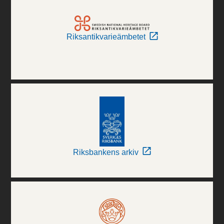
Riksantikvarieämbetet
Riksbankens arkiv