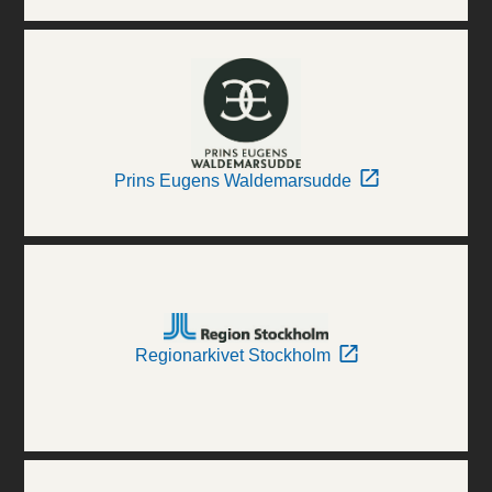
Prins Eugens Waldemarsudde
Regionarkivet Stockholm