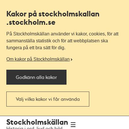
Kakor på stockholmskallan
.stockholm.se
På Stockholmskällan använder vi kakor, cookies, för att
sammanställa statistik och för att webbplatsen ska
fungera på ett bra sätt för dig.
Om kakor på Stockholmskällan
Godkänn alla kakor
Välj vilka kakor vi får använda
Till
Till
Stockholmskällan
navigationen
huvudinnehållet
Historia i ord, ljud och bild