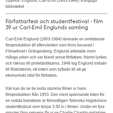
Upphov: Englund, Carl-Emil (1903-1964). Kungliga
biblioteket
Författarfest och studentfestival - film
39 ur Carl-Emil Englunds samling
Carl-Emil Englund (1903-1964) lämnade en omfattande
filmproduktion till eftervärlden som finns bevarad i
Filmarkivet i Grängesberg. Englund arbetade inom
många yrken och var bland annat författare, främst lyriker,
och räknas till proletärdiktarna. 1948 tog Englund initiativ
till Boklotteriet, ett lotteri som syftade till att ge
ekonomiskt stöd för författare.
Här kan du se tre korta stumma filmer ur hans
filmproduktion från 1953. Den mest spännande biten för
en nutida betraktare är förmodligen Tekniska högskolans
studentfestival som börjar 3.30 in i filmen. Under en fyra
minuter lång sekvens får vi se Charlie Chaplin-imitatörer,