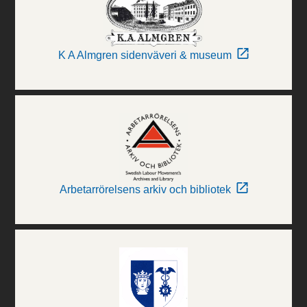
K A Almgren sidenväveri & museum
Arbetarrörelsens arkiv och bibliotek