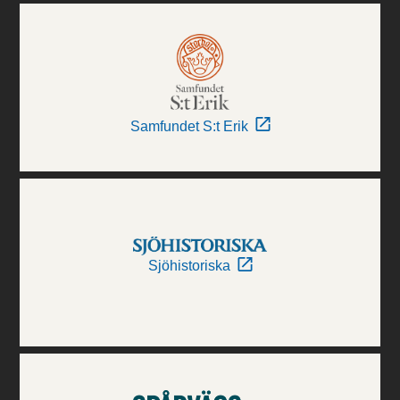
Samfundet S:t Erik
Sjöhistoriska