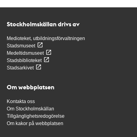
Kontakt
Stockholmskällan
Stockholmskällan drivs av
Medioteket, utbildningsförvaltningen
Stadsmuseet
Medeltidsmuseet
Stadsbiblioteket
Stadsarkivet
Om webbplatsen
Kontakta oss
Om Stockholmskällan
Tillgänglighetsredogörelse
Om kakor på webbplatsen