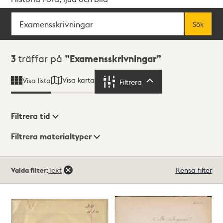
Sök
Fritextsök
Sök
Sökresultat
3
träffar på
Examensskrivningar
Visa karta
Visa lista
Filtrera
Filtrera
Filtrera tid
Filtrera materialtyper
Visningsläge
Totalt
Valda filter:
Text
Rensa filter
3
träffar
Lista
Karta