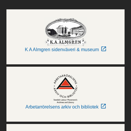
K A Almgren sidenväveri & museum
Arbetarrörelsens arkiv och bibliotek