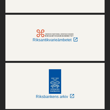
Riksantikvarieämbetet
Riksbankens arkiv