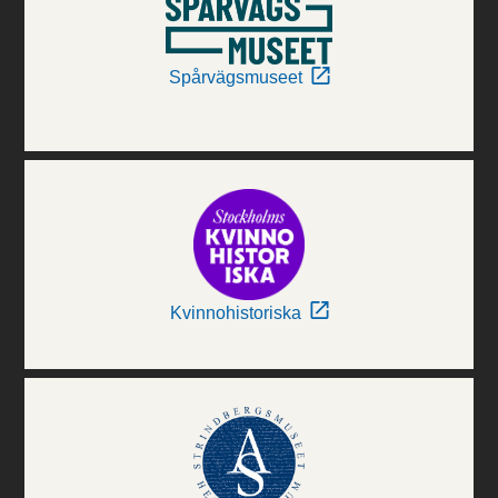
Spårvägsmuseet
Kvinnohistoriska