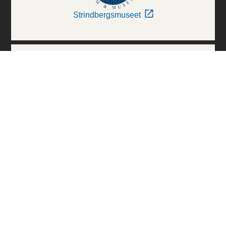
Strindbergsmuseet
Thielska Galleriet
Världskulturmuseerna