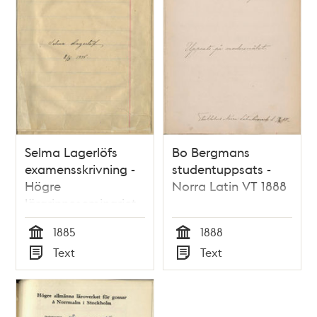
Selma Lagerlöfs
Bo Bergmans
examensskrivning -
studentuppsats -
Högre
Norra Latin VT 1888
lärarinneseminariet
VT 1885
1885
1888
Tid
Tid
Text
Text
Typ
Typ