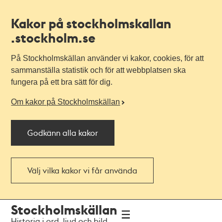
Kakor på stockholmskallan
.stockholm.se
På Stockholmskällan använder vi kakor, cookies, för att
sammanställa statistik och för att webbplatsen ska
fungera på ett bra sätt för dig.
Om kakor på Stockholmskällan
Godkänn alla kakor
Välj vilka kakor vi får använda
Till
Till
Stockholmskällan
navigationen
huvudinnehållet
Historia i ord, ljud och bild