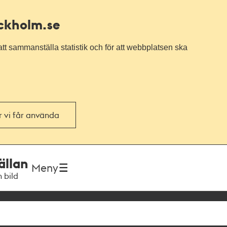
ockholm.se
tt sammanställa statistik och för att webbplatsen ska
or vi får använda
ällan
Meny
h bild