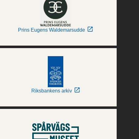
Prins Eugens Waldemarsudde
Riksbankens arkiv