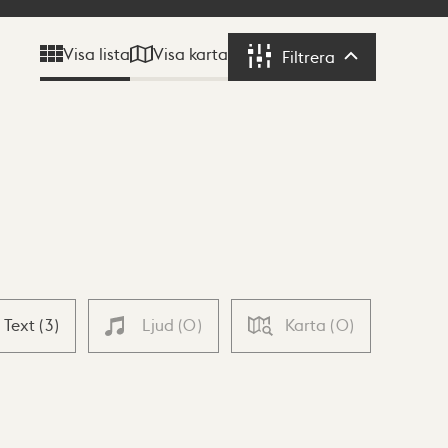
Visa karta
Visa lista
Filtrera
Filtrera
Text
(
3
)
Ljud
(
0
)
Karta
(
0
)