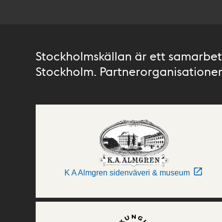
Stockholmskällan är ett samarbete
Stockholm. Partnerorganisationer 
K A Almgren sidenväveri & museum