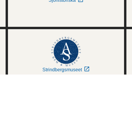
Sjöhistoriska
Strindbergsmuseet