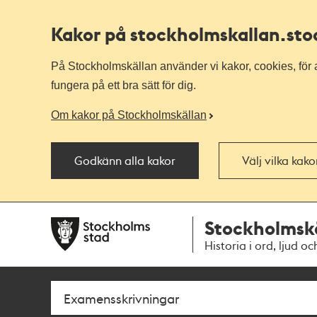
Kakor på stockholmskallan
.st
På Stockholmskällan använder vi kakor, cookies, för a
fungera på ett bra sätt för dig.
Om kakor på Stockholmskällan
Godkänn alla kakor
Välj vilka kak
Till
Till
Stockholmsk
navigationen
huvudinnehållet
Historia i ord, ljud oc
Sök
Fritextsök