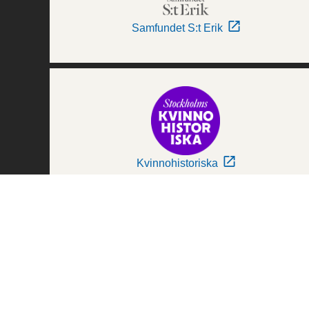
Samfundet S:t Erik
Kvinnohistoriska
Världskulturmuseerna