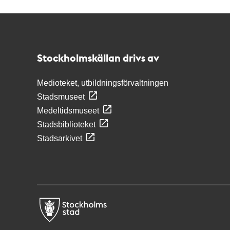
Kontakt
Stockholmskällan
Stockholmskällan drivs av
Medioteket, utbildningsförvaltningen
Stadsmuseet
Medeltidsmuseet
Stadsbiblioteket
Stadsarkivet