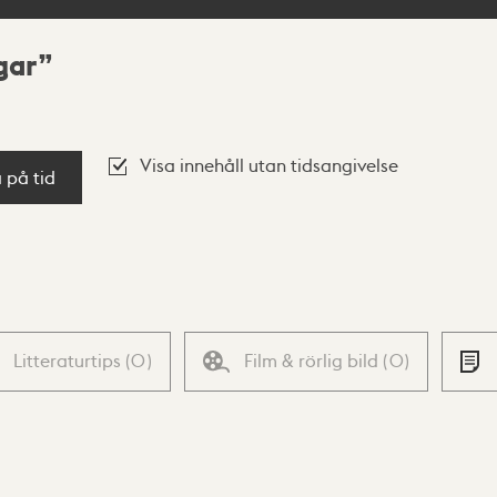
gar
Visa innehåll utan tidsangivelse
a på tid
Litteraturtips
(
0
)
Film & rörlig bild
(
0
)