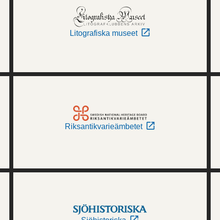
Litografiska museet
Riksantikvarieämbetet