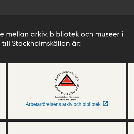
 mellan arkiv, bibliotek och museer i
till Stockholmskällan är:
Arbetarrörelsens arkiv och bibliotek