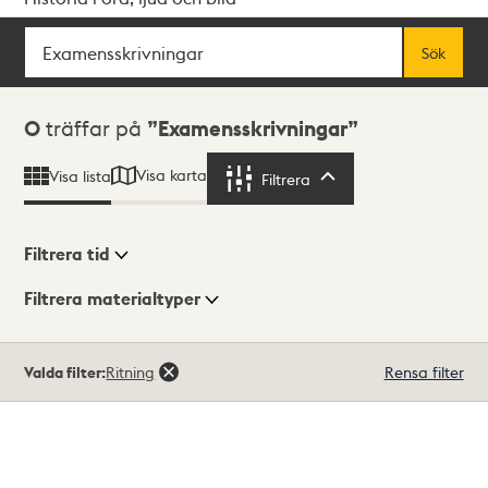
Sök
Fritextsök
Sök
Sökresultat
0
träffar på
Examensskrivningar
Visa karta
Visa lista
Filtrera
Filtrera
Filtrera tid
Filtrera materialtyper
Visningsläge
Totalt
Valda filter:
Ritning
Rensa filter
0
träffar
Lista
Karta