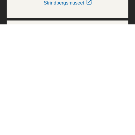
Strindbergsmuseet
Thielska Galleriet
Världskulturmuseerna