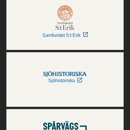
Samfundet S:t Erik
Sjöhistoriska