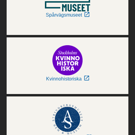
Spårvägsmuseet
Kvinnohistoriska