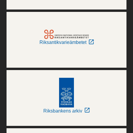
Riksantikvarieämbetet
Riksbankens arkiv