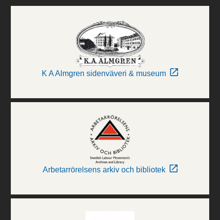
K A Almgren sidenväveri & museum
Arbetarrörelsens arkiv och bibliotek