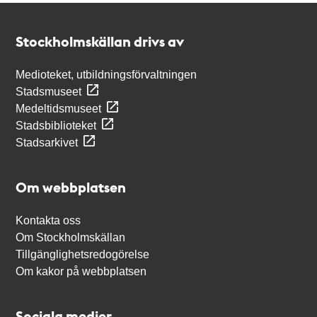
Kontakt
Stockholmskällan
Stockholmskällan drivs av
Medioteket, utbildningsförvaltningen
Stadsmuseet
Medeltidsmuseet
Stadsbiblioteket
Stadsarkivet
Om webbplatsen
Kontakta oss
Om Stockholmskällan
Tillgänglighetsredogörelse
Om kakor på webbplatsen
Sociala medier