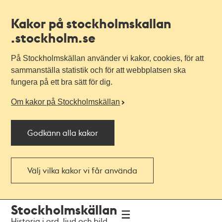
Kakor på stockholmskallan
.stockholm.se
På Stockholmskällan använder vi kakor, cookies, för att
sammanställa statistik och för att webbplatsen ska
fungera på ett bra sätt för dig.
Om kakor på Stockholmskällan
Godkänn alla kakor
Välj vilka kakor vi får använda
Till
Till
Stockholmskällan
navigationen
huvudinnehållet
Historia i ord, ljud och bild