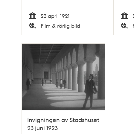
23 april 1921
Tid
Tid
Film & rörlig bild
Typ
Typ
Invigningen av Stadshuset
23 juni 1923