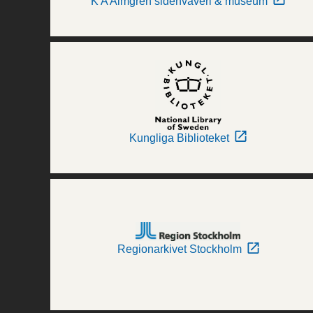
K A Almgren sidenväveri & museum
Kungliga Biblioteket
Regionarkivet Stockholm