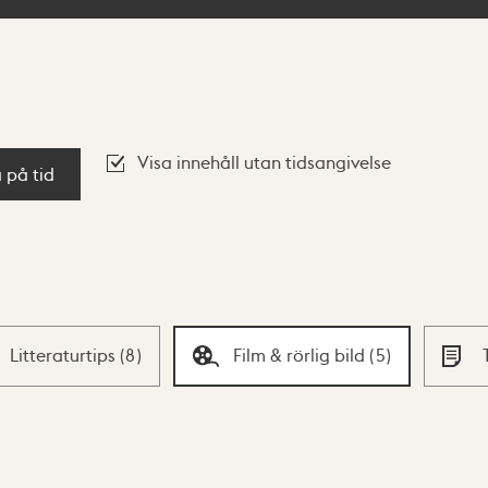
Visa innehåll utan tidsangivelse
a på tid
Litteraturtips
(
8
)
Film & rörlig bild
(
5
)