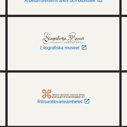
Arbetarrörelsens arkiv och bibliotek
Litografiska museet
Riksantikvarieämbetet