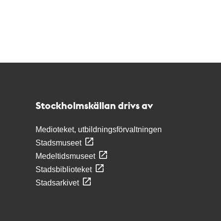
Kontakt
Stockholmskällan
Stockholmskällan drivs av
Medioteket, utbildningsförvaltningen
Stadsmuseet
Medeltidsmuseet
Stadsbiblioteket
Stadsarkivet