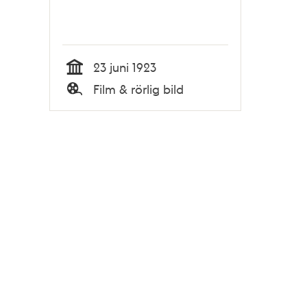
23 juni 1923
Tid
Film & rörlig bild
Typ