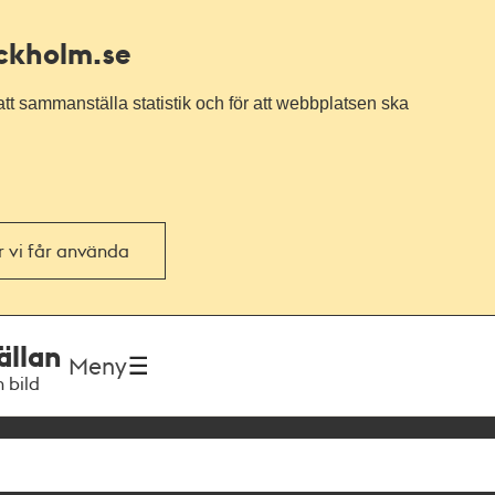
ockholm.se
tt sammanställa statistik och för att webbplatsen ska
or vi får använda
ällan
Meny
h bild