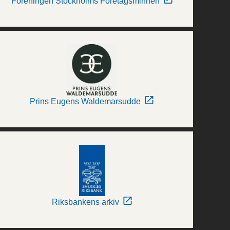
Föreningen Stockholms Företagsminnen
Prins Eugens Waldemarsudde
Riksbankens arkiv