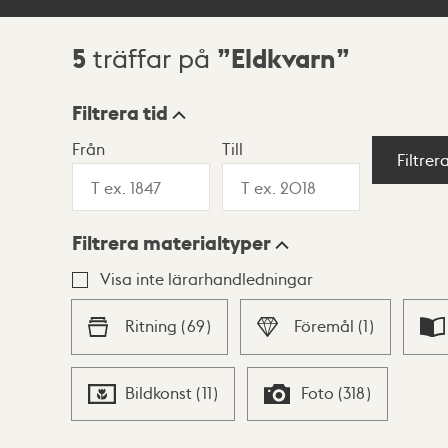
5
Eldkvarn
träffar på
Sökresultat
Filtrera tid
Från
Till
Visningsläge
Filtrer
Filtrera materialtyper
Lista
Karta
Visa inte lärarhandledningar
Ritning
(
69
)
Föremål
(
1
)
Bildkonst
(
11
)
Foto
(
318
)