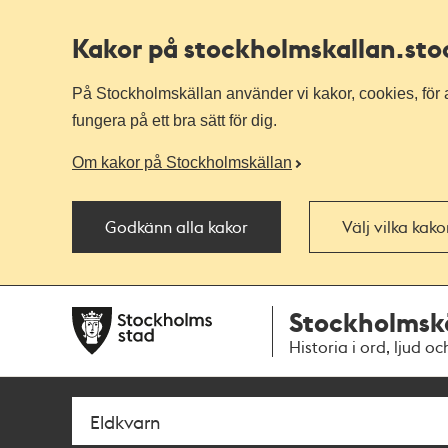
Kakor på stockholmskallan
.st
På Stockholmskällan använder vi kakor, cookies, för a
fungera på ett bra sätt för dig.
Om kakor på Stockholmskällan
Godkänn alla kakor
Välj vilka kak
Till
Till
Stockholmsk
navigationen
huvudinnehållet
Historia i ord, ljud oc
Sök
Fritextsök