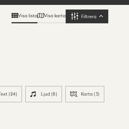
Visa karta
Visa lista
Filtrera
Filtrera
Text
(
24
)
Ljud
(
8
)
Karta
(
3
)