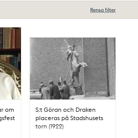
Rensa filter
ar om
S:t Göran och Draken
gsfest
placeras på Stadshusets
torn (1922)