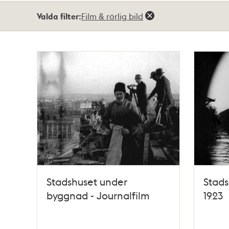
Totalt
Valda filter:
Film & rörlig bild
5
träffar
Stadshuset under
Stads
byggnad - Journalfilm
1923