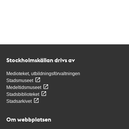
Kontakt
Stockholmskällan
Stockholmskällan drivs av
Medioteket, utbildningsförvaltningen
Stadsmuseet
Medeltidsmuseet
Stadsbiblioteket
Stadsarkivet
Om webbplatsen