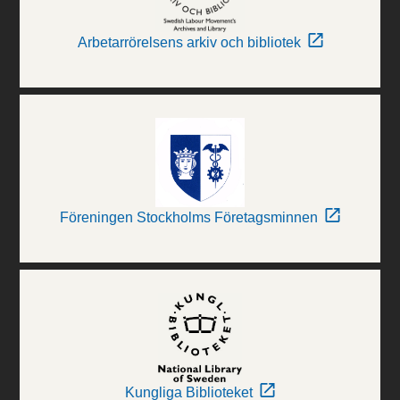
Arbetarrörelsens arkiv och bibliotek
Föreningen Stockholms Företagsminnen
Kungliga Biblioteket