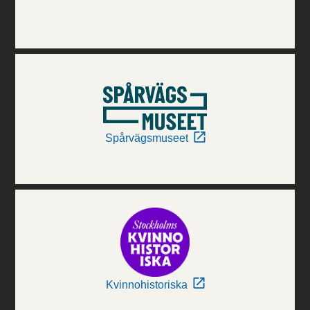
Spårvägsmuseet
Kvinnohistoriska