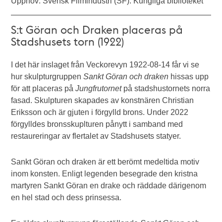
Upphov: Svensk Filmindustri (SF). Kungliga biblioteket
S:t Göran och Draken placeras på
Stadshusets torn (1922)
I det här inslaget från Veckorevyn 1922-08-14 får vi se
hur skulpturgruppen
Sankt Göran och draken
hissas upp
för att placeras på
Jungfrutornet
på stadshustornets norra
fasad. Skulpturen skapades av konstnären Christian
Eriksson och är gjuten i förgylld brons. Under 2022
förgylldes bronsskuplturen pånytt i samband med
restaureringar av flertalet av Stadshusets statyer.
Sankt Göran och draken är ett berömt medeltida motiv
inom konsten. Enligt legenden besegrade den kristna
martyren Sankt Göran en drake och räddade därigenom
en hel stad och dess prinsessa.