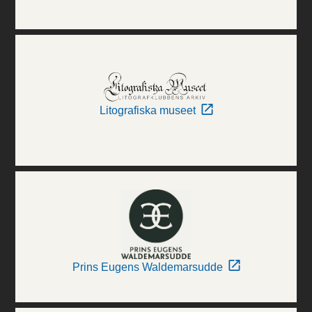
Litografiska museet
Prins Eugens Waldemarsudde