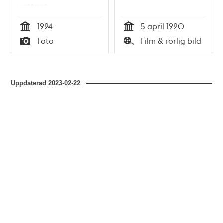
vattnet
1924
5 april 1920
Tid
Tid
Foto
Film & rörlig bild
Typ
Typ
Uppdaterad
2023-02-22