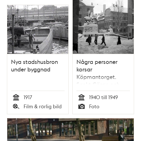
Nya stadshusbron
Några personer
under byggnad
korsar
Köpmantorget.
Sankt Göran och
draken är snötäckt
1917
1940 till 1949
Tid
Tid
Film & rörlig bild
Foto
Typ
Typ