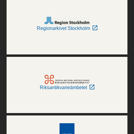
Regionarkivet Stockholm
Riksantikvarieämbetet