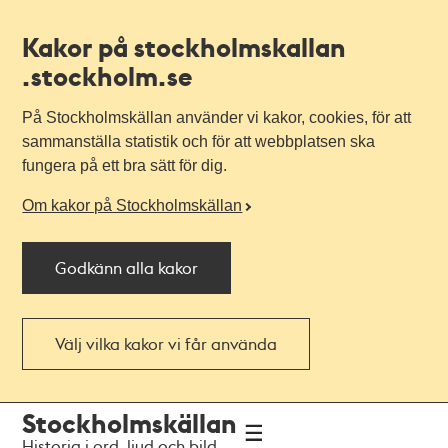
Kakor på stockholmskallan
.stockholm.se
På Stockholmskällan använder vi kakor, cookies, för att
sammanställa statistik och för att webbplatsen ska
fungera på ett bra sätt för dig.
Om kakor på Stockholmskällan
Godkänn alla kakor
Välj vilka kakor vi får använda
Till
Till
Stockholmskällan
navigationen
huvudinnehållet
Historia i ord, ljud och bild