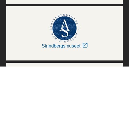
Strindbergsmuseet
Thielska Galleriet