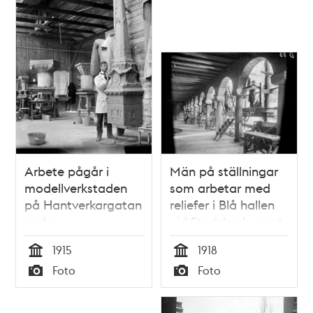
och
teman
Arbete pågår i
Män på ställningar
modellverkstaden
som arbetar med
på Hantverkargatan
reliefer i Blå hallen
under
vid Stadshusbygget.
Stadshusbygget.
1915
1918
Tid
Tid
Foto
Foto
Typ
Typ